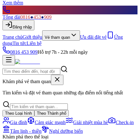
Xem thêm
Tổng đài
0816
●
453
●
909
Đăng nhập
Trang chủ
Giới thiệu
Ưu đãi đặt vé
Ứng
Vé tham quan
dụng
Tin tức
Liên hệ
0816 453 909
Hỗ trợ 7h - 22h mỗi ngày
Khám phá vé tham quan
Tìm kiếm và đặt vé tham quan những địa điểm nổi tiếng nhất
Theo Loại hình
Theo Thành phố
Gia đình
Cảm giác mạnh
Giải nhiệt mùa hè
Check-in
Tâm linh - thiền
Nghỉ dưỡng biển
Khám phá theo thể loại