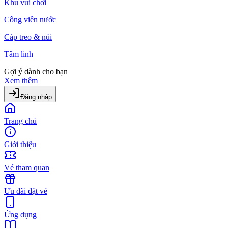
Khu vui chơi
Công viên nước
Cáp treo & núi
Tâm linh
Gợi ý dành cho bạn
Xem thêm
Đăng nhập
Trang chủ
Giới thiệu
Vé tham quan
Ưu đãi đặt vé
Ứng dụng