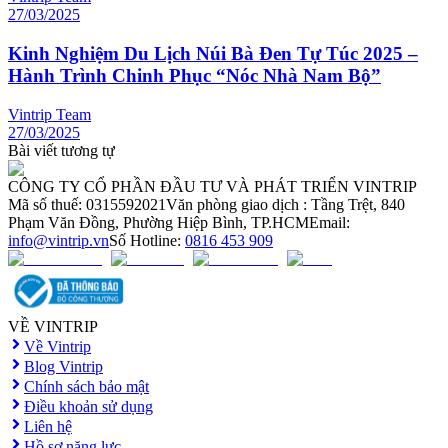
27/03/2025
Kinh Nghiệm Du Lịch Núi Bà Đen Tự Túc 2025 –
Hành Trình Chinh Phục “Nóc Nhà Nam Bộ”
Vintrip Team
27/03/2025
Bài viết tương tự
CÔNG TY CỔ PHẦN ĐẦU TƯ VÀ PHÁT TRIỂN VINTRIP
Mã số thuế: 0315592021
Văn phòng giao dịch : Tầng Trệt, 840
Phạm Văn Đồng, Phường Hiệp Bình, TP.HCM
Email:
info@vintrip.vn
Số Hotline:
0816 453 909
VỀ VINTRIP
Về Vintrip
Blog Vintrip
Chính sách bảo mật
Điều khoản sử dụng
Liên hệ
Hồ sơ năng lực