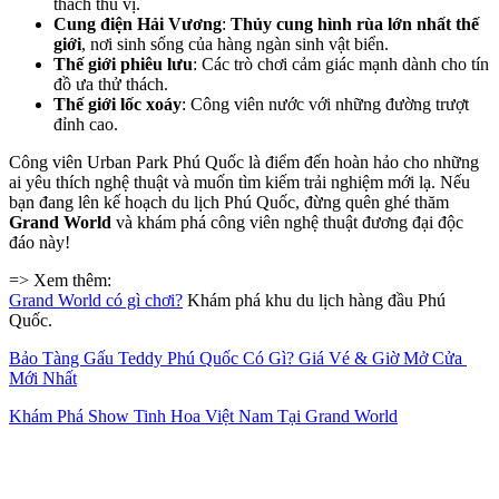
thách thú vị.
Cung điện Hải Vương
: 
Thủy cung hình rùa lớn nhất thế 
giới
, nơi sinh sống của hàng ngàn sinh vật biển.
Thế giới phiêu lưu
: Các trò chơi cảm giác mạnh dành cho tín 
đồ ưa thử thách.
Thế giới lốc xoáy
: Công viên nước với những đường trượt 
đỉnh cao.
Công viên Urban Park Phú Quốc là điểm đến hoàn hảo cho những 
ai yêu thích nghệ thuật và muốn tìm kiếm trải nghiệm mới lạ. Nếu 
bạn đang lên kế hoạch du lịch Phú Quốc, đừng quên ghé thăm 
Grand World
 và khám phá công viên nghệ thuật đương đại độc 
đáo này!
=> Xem thêm:
Grand World có gì chơi?
 Khám phá khu du lịch hàng đầu Phú 
Quốc.
Bảo Tàng Gấu Teddy Phú Quốc Có Gì? Giá Vé & Giờ Mở Cửa 
Mới Nhất
Khám Phá Show Tinh Hoa Việt Nam Tại Grand World