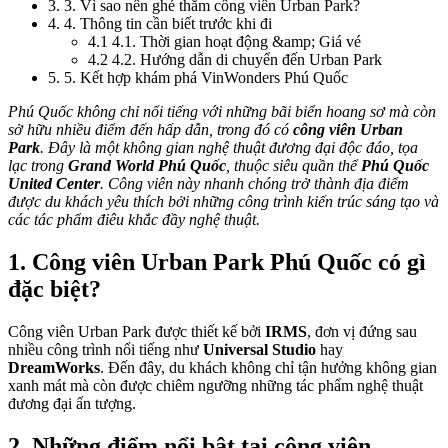
3
.
3. Vì sao nên ghé thăm công viên Urban Park?
4
.
4. Thông tin cần biết trước khi đi
4.1
4.1. Thời gian hoạt động &amp; Giá vé
4.2
4.2. Hướng dẫn di chuyển đến Urban Park
5
.
5. Kết hợp khám phá VinWonders Phú Quốc
Phú Quốc không chỉ nổi tiếng với những bãi biển hoang sơ mà còn 
sở hữu nhiều điểm đến hấp dẫn, trong đó có 
công viên Urban 
Park
. Đây là một không gian nghệ thuật đương đại độc đáo, tọa 
lạc trong 
Grand World Phú Quốc
, thuộc siêu quần thể 
Phú Quốc 
United Center
. Công viên này nhanh chóng trở thành địa điểm 
được du khách yêu thích bởi những công trình kiến trúc sáng tạo và 
các tác phẩm điêu khắc đầy nghệ thuật.
1. Công viên Urban Park Phú Quốc có gì 
đặc biệt?
Công viên Urban Park được thiết kế bởi 
IRMS
, đơn vị đứng sau 
nhiều công trình nổi tiếng như 
Universal Studio
 hay 
DreamWorks
. Đến đây, du khách không chỉ tận hưởng không gian 
xanh mát mà còn được chiêm ngưỡng những tác phẩm nghệ thuật 
đương đại ấn tượng.
2. Những điểm nổi bật tại công viên 