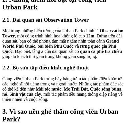
Urban Park
2.1. Đài quan sát Observation Tower
Một trong những biểu tượng của Urban Park chính là 
Observation 
Tower
, một công trình hình hoa khổng lồ cao 
12m
. Đứng trên đài 
quan sát, bạn có thể phóng tầm mắt ngắm nhìn toàn cảnh 
Grand 
World Phú Quốc
, 
bãi biển Phú Quốc
 và 
rừng quốc gia Phú 
Quốc
. Đặc biệt, tầng 2 của đài quan sát có 
quán cà phê trà chiều
giúp du khách thư giãn trong không gian sang trọng.
2.2. Bộ sưu tập điêu khắc nghệ thuật
Công viên Urban Park trưng bày hàng trăm tác phẩm điêu khắc từ 
các nghệ sĩ nổi tiếng trong và ngoài nước. Những tác phẩm đặc sắc 
có thể kể đến như 
Mái tóc nước, Mẹ Trái Đất, Cuộc sống bùng 
nổ, Sinh vật của cây
, mỗi tác phẩm đều mang thông điệp riêng về 
thiên nhiên và cuộc sống.
3. Vì sao nên ghé thăm công viên Urban 
Park?