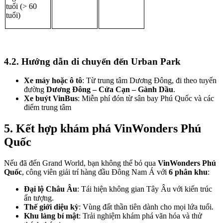
tuổi (> 60 
tuổi)
4.2. Hướng dẫn di chuyển đến Urban Park
Xe máy hoặc ô tô
: Từ trung tâm Dương Đông, đi theo tuyến 
đường 
Dương Đông – Cửa Cạn – Gành Dầu
.
Xe buýt VinBus
: Miễn phí đón từ sân bay Phú Quốc và các 
điểm trung tâm
5. Kết hợp khám phá VinWonders Phú 
Quốc
Nếu đã đến Grand World, bạn không thể bỏ qua 
VinWonders Phú 
Quốc
, công viên giải trí hàng đầu Đông Nam Á với 
6 phân khu
:
Đại lộ Châu Âu
: Tái hiện không gian Tây Âu với kiến trúc 
ấn tượng.
Thế giới diệu kỳ
: Vùng đất thần tiên dành cho mọi lứa tuổi.
Khu làng bí mật
: Trải nghiệm khám phá văn hóa và thử 