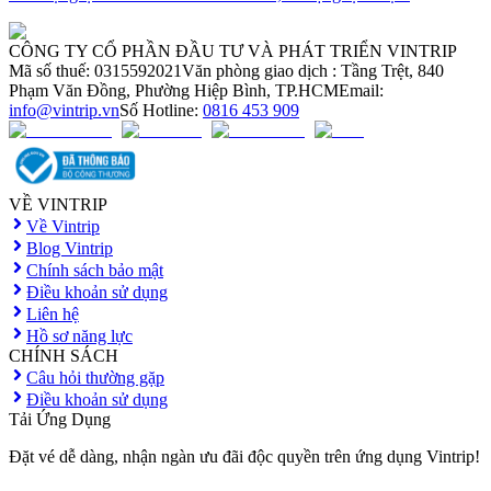
CÔNG TY CỔ PHẦN ĐẦU TƯ VÀ PHÁT TRIỂN VINTRIP
Mã số thuế: 0315592021
Văn phòng giao dịch : Tầng Trệt, 840
Phạm Văn Đồng, Phường Hiệp Bình, TP.HCM
Email:
info@vintrip.vn
Số Hotline:
0816 453 909
VỀ VINTRIP
Về Vintrip
Blog Vintrip
Chính sách bảo mật
Điều khoản sử dụng
Liên hệ
Hồ sơ năng lực
CHÍNH SÁCH
Câu hỏi thường gặp
Điều khoản sử dụng
Tải Ứng Dụng
Đặt vé dễ dàng, nhận ngàn ưu đãi độc quyền trên ứng dụng Vintrip!