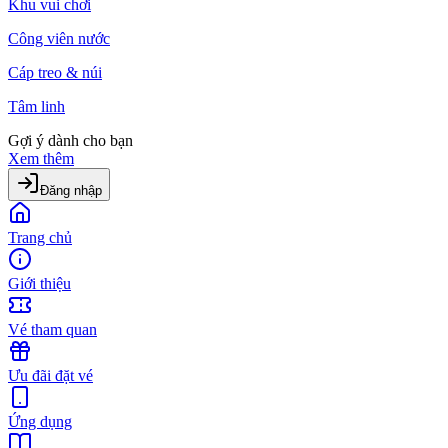
Khu vui chơi
Công viên nước
Cáp treo & núi
Tâm linh
Gợi ý dành cho bạn
Xem thêm
Đăng nhập
Trang chủ
Giới thiệu
Vé tham quan
Ưu đãi đặt vé
Ứng dụng