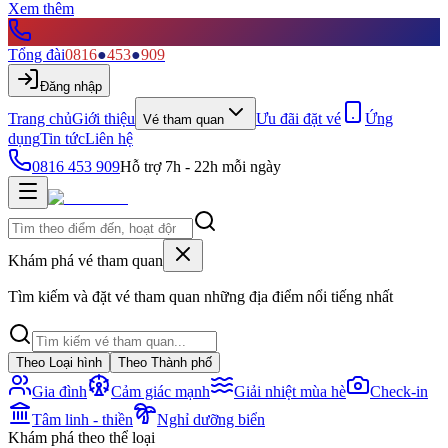
Xem thêm
Tổng đài
0816
●
453
●
909
Đăng nhập
Trang chủ
Giới thiệu
Ưu đãi đặt vé
Ứng
Vé tham quan
dụng
Tin tức
Liên hệ
0816 453 909
Hỗ trợ 7h - 22h mỗi ngày
Khám phá vé tham quan
Tìm kiếm và đặt vé tham quan những địa điểm nổi tiếng nhất
Theo Loại hình
Theo Thành phố
Gia đình
Cảm giác mạnh
Giải nhiệt mùa hè
Check-in
Tâm linh - thiền
Nghỉ dưỡng biển
Khám phá theo thể loại