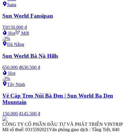
Sapa
Sun World Fansipan
Từ
150.000 ₫
Hot
Mới
-
3
%
Đà Nẵng
Sun World Bà Nà Hills
650.000 ₫
630.500 ₫
Hot
-
3
%
Tây Ninh
Vé Cáp Treo Núi Bà Đen | Sun World Ba Den
Mountain
150.000 ₫
145.500 ₫
CÔNG TY CỔ PHẦN ĐẦU TƯ VÀ PHÁT TRIỂN VINTRIP
Mã số thuế: 0315592021
Văn phòng giao dịch : Tầng Trệt, 840