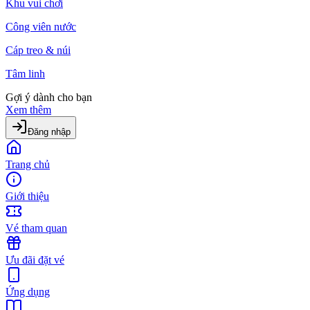
Khu vui chơi
Công viên nước
Cáp treo & núi
Tâm linh
Gợi ý dành cho bạn
Xem thêm
Đăng nhập
Trang chủ
Giới thiệu
Vé tham quan
Ưu đãi đặt vé
Ứng dụng