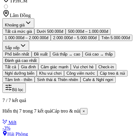
TP.HCM
Lâm Đồng
Khoảng giá
Tất cả mức giá
Dưới 500.000đ
500.000đ – 1.000.000đ
1.000.000đ – 2.000.000đ
2.000.000đ – 5.000.000đ
Trên 5.000.000đ
Sắp xếp
Phổ biến nhất
Đề xuất
Giá thấp → cao
Giá cao → thấp
Đánh giá cao nhất
Tất cả
Gia đình
Cảm giác mạnh
Vui chơi hè
Check-in
Nghỉ dưỡng biển
Khu vui chơi
Công viên nước
Cáp treo & núi
Tâm linh - thiền
Sinh thái & Thiên nhiên
Cafe & Nghỉ ngơi
Bộ lọc
7
/
7
kết quả
Hiển thị
7
trong
7
kết quả
Cáp treo & núi
×
Mới
-
3
%
Hải Phòng