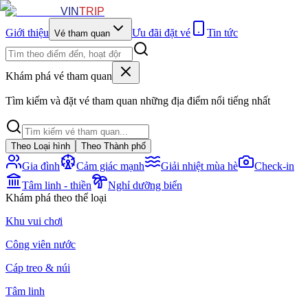
VIN
TRIP
Giới thiệu
Ưu đãi đặt vé
Tin tức
Vé tham quan
Khám phá vé tham quan
Tìm kiếm và đặt vé tham quan những địa điểm nổi tiếng nhất
Theo Loại hình
Theo Thành phố
Gia đình
Cảm giác mạnh
Giải nhiệt mùa hè
Check-in
Tâm linh - thiền
Nghỉ dưỡng biển
Khám phá theo thể loại
Khu vui chơi
Công viên nước
Cáp treo & núi
Tâm linh