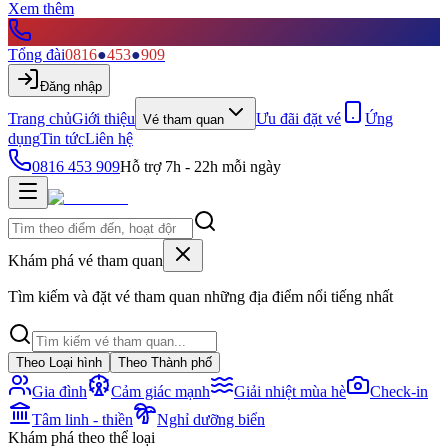
Xem thêm
Tổng đài
0816
●
453
●
909
Đăng nhập
Trang chủ
Giới thiệu
Ưu đãi đặt vé
Ứng
Vé tham quan
dụng
Tin tức
Liên hệ
0816 453 909
Hỗ trợ 7h - 22h mỗi ngày
Khám phá vé tham quan
Tìm kiếm và đặt vé tham quan những địa điểm nổi tiếng nhất
Theo Loại hình
Theo Thành phố
Gia đình
Cảm giác mạnh
Giải nhiệt mùa hè
Check-in
Tâm linh - thiền
Nghỉ dưỡng biển
Khám phá theo thể loại