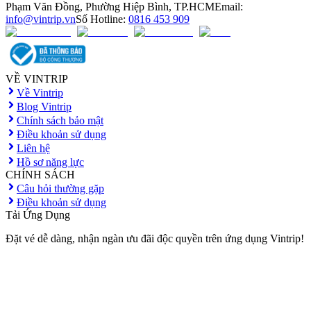
Phạm Văn Đồng, Phường Hiệp Bình, TP.HCM
Email:
info@vintrip.vn
Số Hotline:
0816 453 909
VỀ VINTRIP
Về Vintrip
Blog Vintrip
Chính sách bảo mật
Điều khoản sử dụng
Liên hệ
Hồ sơ năng lực
CHÍNH SÁCH
Câu hỏi thường gặp
Điều khoản sử dụng
Tải Ứng Dụng
Đặt vé dễ dàng, nhận ngàn ưu đãi độc quyền trên ứng dụng Vintrip!