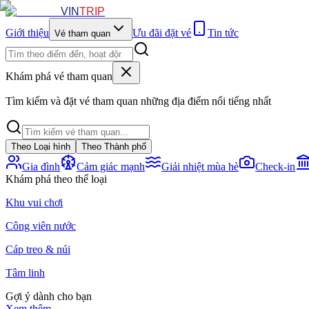
VIN
TRIP
Giới thiệu
Ưu đãi đặt vé
Tin tức
Vé tham quan
Khám phá vé tham quan
Tìm kiếm và đặt vé tham quan những địa điểm nổi tiếng nhất
Theo Loại hình
Theo Thành phố
Gia đình
Cảm giác mạnh
Giải nhiệt mùa hè
Check-in
Khám phá theo thể loại
Khu vui chơi
Công viên nước
Cáp treo & núi
Tâm linh
Gợi ý dành cho bạn
Xem thêm