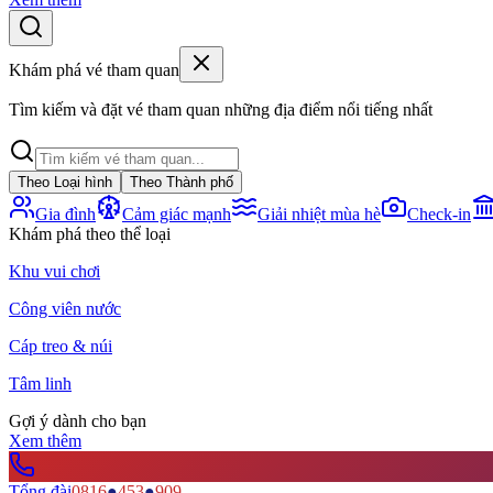
Khám phá vé tham quan
Tìm kiếm và đặt vé tham quan những địa điểm nổi tiếng nhất
Theo Loại hình
Theo Thành phố
Gia đình
Cảm giác mạnh
Giải nhiệt mùa hè
Check-in
Khám phá theo thể loại
Khu vui chơi
Công viên nước
Cáp treo & núi
Tâm linh
Gợi ý dành cho bạn
Xem thêm
Tổng đài
0816
●
453
●
909