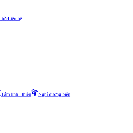
n tức
Liên hệ
Tâm linh - thiền
Nghỉ dưỡng biển