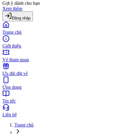
Gợi ý dành cho bạn
Xem thêm
Đăng nhập
Trang chủ
Giới thiệu
Vé tham quan
Ưu đãi đặt vé
Ứng dụng
Tin tức
Liên hệ
Trang chủ