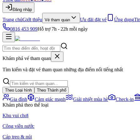
Đăng nhập
Trang chủ
Giới thiệu
Ưu đãi đặt vé
Ứng dụng
Ti
Vé tham quan
0816 453 909
Hỗ trợ 7h - 22h mỗi ngày
Khám phá vé tham quan
Tìm kiếm và đặt vé tham quan những địa điểm nổi tiếng nhất
Theo Loại hình
Theo Thành phố
Gia đình
Cảm giác mạnh
Giải nhiệt mùa hè
Check-in
Khám phá theo thể loại
Khu vui chơi
Công viên nước
Cáp treo & núi