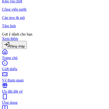
Khu vui chơi
Công viên nước
Cáp treo & núi
Tâm linh
Gợi ý dành cho bạn
Xem thêm
Đăng nhập
Trang chủ
Giới thiệu
Vé tham quan
Ưu đãi đặt vé
Ứng dụng