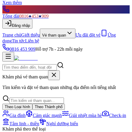
Xem thêm
Tổng đài
0816
●
453
●
909
Đăng nhập
Trang chủ
Giới thiệu
Ưu đãi đặt vé
Ứng
Vé tham quan
dụng
Tin tức
Liên hệ
0816 453 909
Hỗ trợ 7h - 22h mỗi ngày
Khám phá vé tham quan
Tìm kiếm và đặt vé tham quan những địa điểm nổi tiếng nhất
Theo Loại hình
Theo Thành phố
Gia đình
Cảm giác mạnh
Giải nhiệt mùa hè
Check-in
Tâm linh - thiền
Nghỉ dưỡng biển
Khám phá theo thể loại