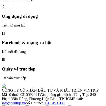
📱
Ứng dụng di động
Tiện lợi mọi lúc
📘
Facebook & mạng xã hội
Kết nối dễ dàng
🏢
Quầy vé trực tiếp
Tư vấn trực tiếp
CÔNG TY CỔ PHẦN ĐẦU TƯ VÀ PHÁT TRIỂN VINTRIP
Mã số thuế: 0315592021
Văn phòng giao dịch : Tầng Trệt, 840
Phạm Văn Đồng, Phường Hiệp Bình, TP.HCM
Email:
info@vintrip.vn
Số Hotline:
0816 453 909