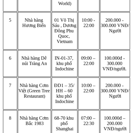
World)
5
Nhà hàng 
01 Võ Thị 
10:00 - 
200.000 - 
Hương Biển 
Sáu , Dương 
22:00
300.000 VNĐ/ 
Đông Phu 
Người
Quoc, 
Vietnam
6
Nhà hàng Dê 
IN-01-37, 
09:00 – 
100.000đ - 
núi Tràng An
khu phố 
22:00
300.000 
Indochine
VNĐ/người. 
7
Nhà hàng Cơm 
ĐD1 – 35/ 
10:00 – 
200.000 - 
Việt (Green Tree 
HH – 60 
22:00
300.000 VNĐ/ 
Restaurant)
khu phố 
Người
Indochine
8
Nhà hàng Cơm 
68-70 khu 
07:00 – 
100.000đ – 
Bắc 1983
phố 
22:30
200.000 
Shanghai
VNĐ/người