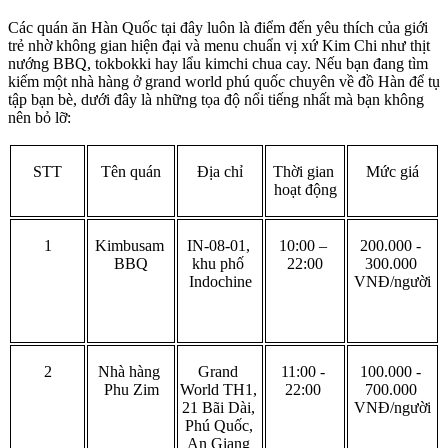
Các quán ăn Hàn Quốc tại đây luôn là điểm đến yêu thích của giới 
trẻ nhờ không gian hiện đại và menu chuẩn vị xứ Kim Chi như thịt 
nướng BBQ, tokbokki hay lẩu kimchi chua cay. Nếu bạn đang tìm 
kiếm một nhà hàng ở grand world phú quốc chuyên về đồ Hàn để tụ 
tập bạn bè, dưới đây là những tọa độ nổi tiếng nhất mà bạn không 
nên bỏ lỡ: 
STT
Tên quán
Địa chỉ
Thời gian 
Mức giá
hoạt động
1
Kimbusam 
IN-08-01, 
10:00 – 
200.000 - 
BBQ
khu phố 
22:00
300.000 
Indochine
VNĐ/người
2
Nhà hàng 
Grand 
11:00 - 
100.000 - 
Phu Zim
World TH1, 
22:00 
700.000 
21 Bãi Dài, 
VNĐ/người
Phú Quốc, 
An Giang 