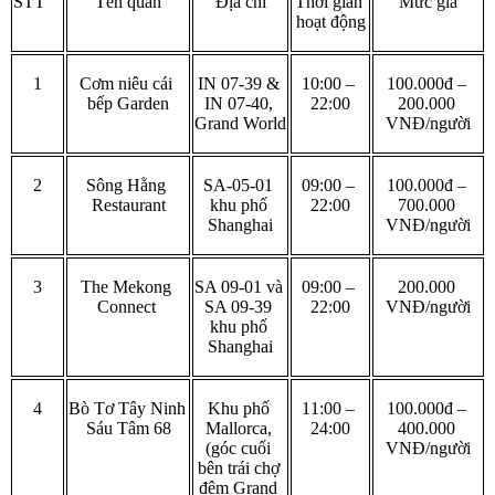
STT
Tên quán
Địa chỉ
Thời gian 
Mức giá
hoạt động
1
Cơm niêu cái 
IN 07-39 & 
10:00 – 
100.000đ – 
bếp Garden
IN 07-40, 
22:00
200.000 
Grand World
VNĐ/người
2
Sông Hằng 
SA-05-01 
09:00 – 
100.000đ – 
Restaurant
khu phố 
22:00
700.000 
Shanghai
VNĐ/người
3
The Mekong 
SA 09-01 và 
09:00 – 
200.000 
Connect 
SA 09-39 
22:00
VNĐ/người
khu phố 
Shanghai
4
Bò Tơ Tây Ninh 
Khu phố 
11:00 – 
100.000đ – 
Sáu Tâm 68
Mallorca, 
24:00
400.000 
(góc cuối 
VNĐ/người
bên trái chợ 
đêm Grand 