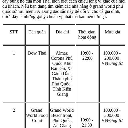
cay bùng nổ của món Thái luôn biết cách chiều lòng vị giác của mọi 
du khách. Nếu bạn đang tìm kiếm các nhà hàng ở grand world phú 
quốc sở hữu menu Á Đông đặc sắc này để đổi vị cho cả gia đình, 
dưới đây là những gợi ý chuẩn vị nhất mà bạn nên lưu lại: 
STT
Tên quán
Địa chỉ
Thời gian 
Mức giá
hoạt động
1
Bow Thai
Almaz 
10:00 - 
100.000 - 
Corona Phú 
22:00
200.000 
Quốc Khu 
VNĐ/người
Bãi Dài, Xã 
Gành Dầu, 
Thành phố 
Phú Quốc, 
Tỉnh Kiên 
Giang
2
Grand 
Grand World 
100.000 - 
World Food 
Beachfront, 
300.000 
10:00 - 
Court
Phú Quốc, 
VNĐ/người
21:30 
An Giang 