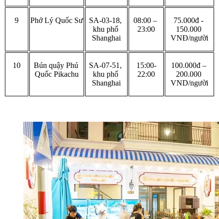
9
Phở Lý Quốc Sư
SA-03-18, 
08:00 – 
75.000đ - 
khu phố 
23:00
150.000 
Shanghai
VNĐ/người
10
Bún quậy Phú 
SA-07-51, 
15:00-
100.000đ – 
Quốc Pikachu
khu phố 
22:00
200.000 
Shanghai
VND/người