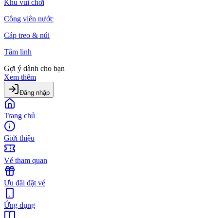
Khu vui chơi
Công viên nước
Cáp treo & núi
Tâm linh
Gợi ý dành cho bạn
Xem thêm
Đăng nhập
Trang chủ
Giới thiệu
Vé tham quan
Ưu đãi đặt vé
Ứng dụng