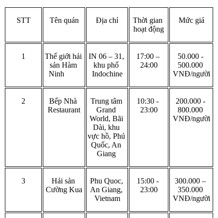
STT
Tên quán
Địa chỉ
Thời gian 
Mức giá
hoạt động
1
Thế giới hải 
IN 06 – 31, 
17:00 – 
50.000 - 
sản Hàm 
khu phố 
24:00
500.000 
Ninh
Indochine
VNĐ/người
2
Bếp Nhà 
Trung tâm 
10:30 - 
200.000 - 
Restaurant
Grand 
23:00
800.000 
World, Bãi 
VNĐ/người
Dài, khu 
vực hồ, Phú 
Quốc, An 
Giang 
3
Hải sản 
Phu Quoc, 
15:00 - 
300.000 – 
Cường Kua
An Giang, 
23:00
350.000 
Vietnam
VNĐ/người