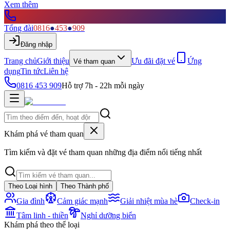
Xem thêm
Tổng đài
0816
●
453
●
909
Đăng nhập
Trang chủ
Giới thiệu
Ưu đãi đặt vé
Ứng
Vé tham quan
dụng
Tin tức
Liên hệ
0816 453 909
Hỗ trợ 7h - 22h mỗi ngày
Khám phá vé tham quan
Tìm kiếm và đặt vé tham quan những địa điểm nổi tiếng nhất
Theo Loại hình
Theo Thành phố
Gia đình
Cảm giác mạnh
Giải nhiệt mùa hè
Check-in
Tâm linh - thiền
Nghỉ dưỡng biển
Khám phá theo thể loại