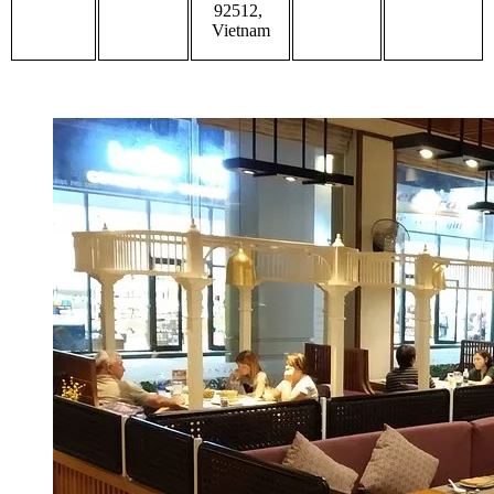
92512, 
Vietnam