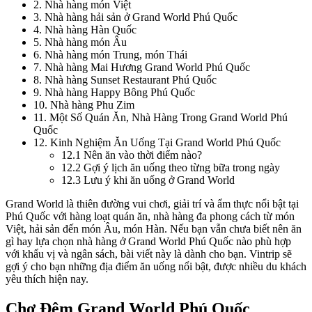
2
.
Nhà hàng món Việt
3
.
Nhà hàng hải sản ở Grand World Phú Quốc
4
.
Nhà hàng Hàn Quốc
5
.
Nhà hàng món Âu
6
.
Nhà hàng món Trung, món Thái
7
.
Nhà hàng Mai Hương Grand World Phú Quốc
8
.
Nhà hàng Sunset Restaurant Phú Quốc
9
.
Nhà hàng Happy Bông Phú Quốc
10
.
Nhà hàng Phu Zim
11
.
Một Số Quán Ăn, Nhà Hàng Trong Grand World Phú
Quốc
12
.
Kinh Nghiệm Ăn Uống Tại Grand World Phú Quốc
12.1
Nên ăn vào thời điểm nào?
12.2
Gợi ý lịch ăn uống theo từng bữa trong ngày
12.3
Lưu ý khi ăn uống ở Grand World
Grand World là thiên đường vui chơi, giải trí và ẩm thực nổi bật tại 
Phú Quốc với hàng loạt quán ăn, nhà hàng đa phong cách từ món 
Việt, hải sản đến món Âu, món Hàn. Nếu bạn vẫn chưa biết nên ăn 
gì hay lựa chọn nhà hàng ở Grand World Phú Quốc nào phù hợp 
với khẩu vị và ngân sách, bài viết này là dành cho bạn. Vintrip sẽ 
gợi ý cho bạn những địa điểm ăn uống nổi bật, được nhiều du khách 
yêu thích hiện nay. 
Chợ Đêm Grand World Phú Quốc 