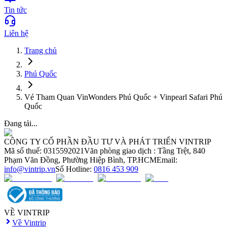
Tin tức
Liên hệ
Trang chủ
Phú Quốc
Vé Tham Quan VinWonders Phú Quốc + Vinpearl Safari Phú
Quốc
Đang tải...
CÔNG TY CỔ PHẦN ĐẦU TƯ VÀ PHÁT TRIỂN VINTRIP
Mã số thuế: 0315592021
Văn phòng giao dịch : Tầng Trệt, 840
Phạm Văn Đồng, Phường Hiệp Bình, TP.HCM
Email:
info@vintrip.vn
Số Hotline:
0816 453 909
VỀ VINTRIP
Về Vintrip