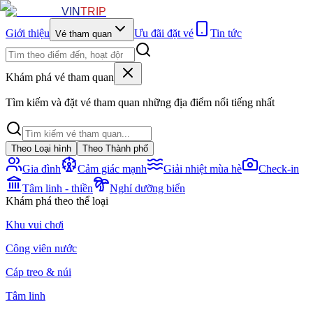
VIN
TRIP
Giới thiệu
Ưu đãi đặt vé
Tin tức
Vé tham quan
Khám phá vé tham quan
Tìm kiếm và đặt vé tham quan những địa điểm nổi tiếng nhất
Theo Loại hình
Theo Thành phố
Gia đình
Cảm giác mạnh
Giải nhiệt mùa hè
Check-in
Tâm linh - thiền
Nghỉ dưỡng biển
Khám phá theo thể loại
Khu vui chơi
Công viên nước
Cáp treo & núi
Tâm linh