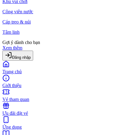
Khu vui chơi
Công viên nước
Cáp treo & núi
Tâm linh
Gợi ý dành cho bạn
Xem thêm
Đăng nhập
Trang chủ
Giới thiệu
Vé tham quan
Ưu đãi đặt vé
Ứng dụng