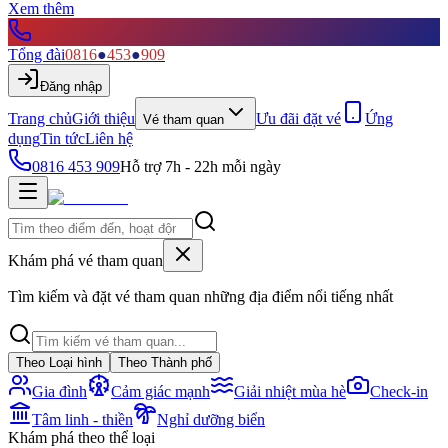
Xem thêm
Tổng đài
0816
●
453
●
909
Đăng nhập
Trang chủ
Giới thiệu
Ưu đãi đặt vé
Ứng
Vé tham quan
dụng
Tin tức
Liên hệ
0816 453 909
Hỗ trợ 7h - 22h mỗi ngày
Khám phá vé tham quan
Tìm kiếm và đặt vé tham quan những địa điểm nổi tiếng nhất
Theo Loại hình
Theo Thành phố
Gia đình
Cảm giác mạnh
Giải nhiệt mùa hè
Check-in
Tâm linh - thiền
Nghỉ dưỡng biển
Khám phá theo thể loại