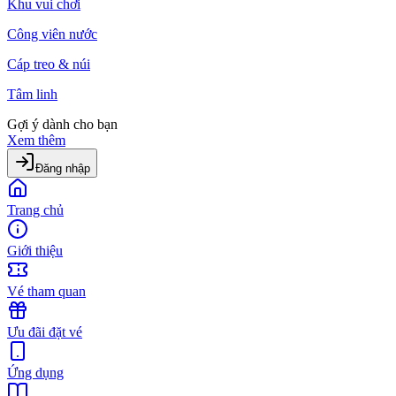
Khu vui chơi
Công viên nước
Cáp treo & núi
Tâm linh
Gợi ý dành cho bạn
Xem thêm
Đăng nhập
Trang chủ
Giới thiệu
Vé tham quan
Ưu đãi đặt vé
Ứng dụng