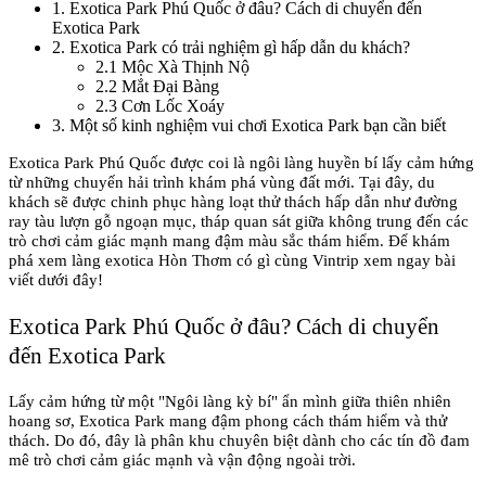
1
.
Exotica Park Phú Quốc ở đâu? Cách di chuyển đến
Exotica Park
2
.
Exotica Park có trải nghiệm gì hấp dẫn du khách?
2.1
Mộc Xà Thịnh Nộ
2.2
Mắt Đại Bàng
2.3
Cơn Lốc Xoáy
3
.
Một số kinh nghiệm vui chơi Exotica Park bạn cần biết
Exotica Park Phú Quốc được coi là ngôi làng huyền bí lấy cảm hứng 
từ những chuyến hải trình khám phá vùng đất mới. Tại đây, du 
khách sẽ được chinh phục hàng loạt thử thách hấp dẫn như đường 
ray tàu lượn gỗ ngoạn mục, tháp quan sát giữa không trung đến các 
trò chơi cảm giác mạnh mang đậm màu sắc thám hiểm. Để khám 
phá xem làng exotica Hòn Thơm có gì cùng Vintrip xem ngay bài 
viết dưới đây!
Exotica Park Phú Quốc ở đâu? Cách di chuyển 
đến Exotica Park
Lấy cảm hứng từ một "Ngôi làng kỳ bí" ẩn mình giữa thiên nhiên 
hoang sơ, Exotica Park mang đậm phong cách thám hiểm và thử 
thách. Do đó, đây là phân khu chuyên biệt dành cho các tín đồ đam 
mê trò chơi cảm giác mạnh và vận động ngoài trời. 