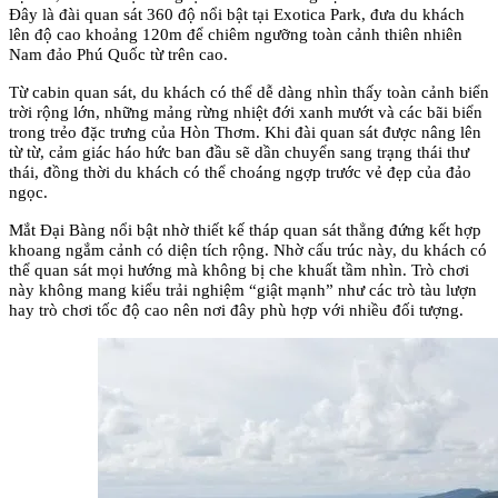
Đây là đài quan sát 360 độ nổi bật tại Exotica Park, đưa du khách 
lên độ cao khoảng 120m để chiêm ngưỡng toàn cảnh thiên nhiên 
Nam đảo Phú Quốc từ trên cao.
Từ cabin quan sát, du khách có thể dễ dàng nhìn thấy toàn cảnh biển 
trời rộng lớn, những mảng rừng nhiệt đới xanh mướt và các bãi biển 
trong trẻo đặc trưng của Hòn Thơm. Khi đài quan sát được nâng lên 
từ từ, cảm giác háo hức ban đầu sẽ dần chuyển sang trạng thái thư 
thái, đồng thời du khách có thể choáng ngợp trước vẻ đẹp của đảo 
ngọc.
Mắt Đại Bàng nổi bật nhờ thiết kế tháp quan sát thẳng đứng kết hợp 
khoang ngắm cảnh có diện tích rộng. Nhờ cấu trúc này, du khách có 
thể quan sát mọi hướng mà không bị che khuất tầm nhìn. Trò chơi 
này không mang kiểu trải nghiệm “giật mạnh” như các trò tàu lượn 
hay trò chơi tốc độ cao nên nơi đây phù hợp với nhiều đối tượng.