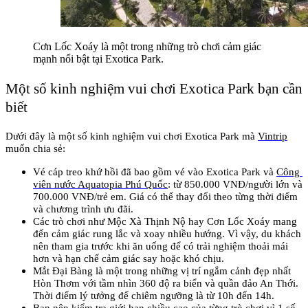
Cơn Lốc Xoáy là một trong những trò chơi cảm giác 
mạnh nổi bật tại Exotica Park.
Một số kinh nghiệm vui chơi Exotica Park bạn cần 
biết
Dưới đây là một số kinh nghiệm vui chơi Exotica Park mà 
Vintrip
muốn chia sẻ:
Vé cáp treo khứ hồi đã bao gồm vé vào Exotica Park và 
Công 
viên nước Aquatopia Phú Quốc
: từ 850.000 VNĐ/người lớn và 
700.000 VNĐ/trẻ em. Giá có thể thay đổi theo từng thời điểm 
và chương trình ưu đãi.
Các trò chơi như Mộc Xà Thịnh Nộ hay Cơn Lốc Xoáy mang 
đến cảm giác rung lắc và xoay nhiều hướng. Vì vậy, du khách 
nên tham gia trước khi ăn uống để có trải nghiệm thoải mái 
hơn và hạn chế cảm giác say hoặc khó chịu.
Mắt Đại Bàng là một trong những vị trí ngắm cảnh đẹp nhất 
Hòn Thơm với tầm nhìn 360 độ ra biển và quần đảo An Thới. 
Thời điểm lý tưởng để chiêm ngưỡng là từ 10h đến 14h.
Bạn nên kiểm tra giới hạn chiều cao của từng trò chơi vì 1 số 