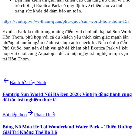
trò chơi tại Exotica Park có quy định về chiều cao và tình 
trạng sức khỏe để đảm bảo an toàn.
https://vintrip.vn/ve-tham-quan/phu-quoc/sun-world-hon-thom-157
Exotica Park là một trong những điểm vui chơi nổi bật tại Sun World 
Hòn Thơm, phù hợp với cả du khách yêu thích cảm giác mạnh lẫn 
những ai muốn ngắm cảnh và chụp ảnh check-in. Nếu có dịp đến 
Phú Quốc, bạn nên dành vài giờ để khám phá Exotica Park và kết 
hợp vui chơi cùng Aquatopia để có một ngày trải nghiệm trọn vẹn 
tại Hòn Thơm.
Bài trước
Tây Ninh
Famtrip Sun World Núi Bà Đen 2026: Vintrip đồng hành cùng
đối tác trải nghiệm thực tế
Bài tiếp theo
Phan Thiết
Bùng Nổ Mùa Hè Tại Wonderland Water Park – Thiên Đường
Giải Trí Không Thể Bỏ Lỡ