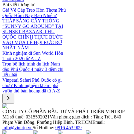
Bài viết tương tự
Giá Vé Cáp Treo Hòn Thơm Phú
Quốc Hôm Nay Bao Nhiêu?
THẮP SÁNG CÂY THÔNG
“SUNNY GO AROUND” TẠI
SUNSET BAZAAR: PHÚ
QUỐC CHÍNH THỨC BƯỚC
VÀO MÙA LỄ HỘI RỰC RỠ
NHẤT NĂM
Kinh nghiệm đi Sun World Hòn
Thơm 2026 từ A - Z
Trọn bộ lịch trình du lịch Nam
đảo Phú Quốc 4 ngày 3 đêm chi
tiết nhất
Vinpearl Safari Phú Quốc có gì
chơi? Kinh nghiệm khám phá
vườn thú bán hoang dã từ A-Z
CÔNG TY CỔ PHẦN ĐẦU TƯ VÀ PHÁT TRIỂN VINTRIP
Mã số thuế: 0315592021
Văn phòng giao dịch : Tầng Trệt, 840
Phạm Văn Đồng, Phường Hiệp Bình, TP.HCM
Email:
info@vintrip.vn
Số Hotline:
0816 453 909