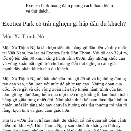
Exotica Park mang đậm phong cách thám hiểm 
và thử thách.
Exotica Park có trải nghiệm gì hấp dẫn du khách?
Mộc Xà Thịnh Nộ
Mộc Xà Thịnh Nộ là tàu lượn siêu tốc bằng gỗ đầu tiên và duy nhất 
tại Việt Nam, tọa lạc tại Exotica Park Hòn Thơm. Với độ cao 32,4 m, 
tốc độ lên đến 80 km/h cùng hành trình 890m đầy những khúc cua 
và vòng xoắn bất ngờ, trò chơi mang đến trải nghiệm cảm giác 
mạnh đầy phấn khích cho du khách.
Mộc Xà Thịnh Nộ nổi bật nhờ cấu trúc gỗ đồ sộ và hệ thống đường 
ray đan xen, uốn lượn với mức độ phức tạp cao. Những đoạn cua 
dốc, lối rẽ gắt và các vòng xoắn liên tiếp khiến hành trình của tàu 
lượn giống như đang luồn qua một mê cung khổng lồ làm hoàn toàn 
bằng gỗ giữa rừng nhiệt đới. Nhờ phần thiết kế bám theo địa hình tự 
nhiên, mỗi lần tăng tốc hay chuyển hướng của tàu thường trở nên rõ 
ràng, kịch tính và giàu cảm giác hơn.
Khi tàu vươn lên vị trí cao nhất, du khách có thể quan sát toàn cảnh 
biển trời khu vực Hòn Thơm. Ngay sau khoảnh khắc yên tĩnh ấy, 
đoàn tàu nhanh chóng lao xuống với tốc độ cao, từ đó tạo ra nhịp 