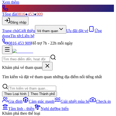
Xem thêm
Tổng đài
0816
●
453
●
909
Đăng nhập
Trang chủ
Giới thiệu
Ưu đãi đặt vé
Ứng
Vé tham quan
dụng
Tin tức
Liên hệ
0816 453 909
Hỗ trợ 7h - 22h mỗi ngày
Khám phá vé tham quan
Tìm kiếm và đặt vé tham quan những địa điểm nổi tiếng nhất
Theo Loại hình
Theo Thành phố
Gia đình
Cảm giác mạnh
Giải nhiệt mùa hè
Check-in
Tâm linh - thiền
Nghỉ dưỡng biển
Khám phá theo thể loại