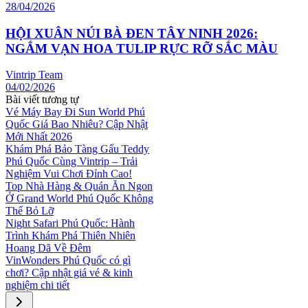
28/04/2026
HỘI XUÂN NÚI BÀ ĐEN TÂY NINH 2026:
NGẮM VẠN HOA TULIP RỰC RỠ SẮC MÀU
Vintrip Team
04/02/2026
Bài viết tương tự
Vé Máy Bay Đi Sun World Phú
Quốc Giá Bao Nhiêu? Cập Nhật
Mới Nhất 2026
Khám Phá Bảo Tàng Gấu Teddy
Phú Quốc Cùng Vintrip – Trải
Nghiệm Vui Chơi Đỉnh Cao!
Top Nhà Hàng & Quán Ăn Ngon
Ở Grand World Phú Quốc Không
Thể Bỏ Lỡ
Night Safari Phú Quốc: Hành
Trình Khám Phá Thiên Nhiên
Hoang Dã Về Đêm
VinWonders Phú Quốc có gì
chơi? Cập nhật giá vé & kinh
nghiệm chi tiết