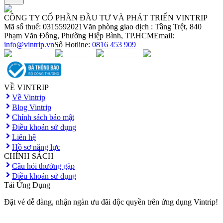
CÔNG TY CỔ PHẦN ĐẦU TƯ VÀ PHÁT TRIỂN VINTRIP
Mã số thuế: 0315592021
Văn phòng giao dịch : Tầng Trệt, 840
Phạm Văn Đồng, Phường Hiệp Bình, TP.HCM
Email:
info@vintrip.vn
Số Hotline:
0816 453 909
VỀ VINTRIP
Về Vintrip
Blog Vintrip
Chính sách bảo mật
Điều khoản sử dụng
Liên hệ
Hồ sơ năng lực
CHÍNH SÁCH
Câu hỏi thường gặp
Điều khoản sử dụng
Tải Ứng Dụng
Đặt vé dễ dàng, nhận ngàn ưu đãi độc quyền trên ứng dụng Vintrip!