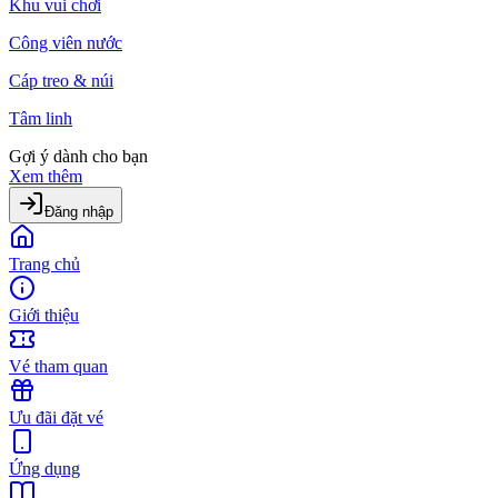
Khu vui chơi
Công viên nước
Cáp treo & núi
Tâm linh
Gợi ý dành cho bạn
Xem thêm
Đăng nhập
Trang chủ
Giới thiệu
Vé tham quan
Ưu đãi đặt vé
Ứng dụng