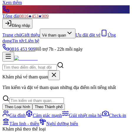
Xem thêm
Tổng đài
0816
●
453
●
909
Đăng nhập
Trang chủ
Giới thiệu
Ưu đãi đặt vé
Ứng
Vé tham quan
dụng
Tin tức
Liên hệ
0816 453 909
Hỗ trợ 7h - 22h mỗi ngày
Khám phá vé tham quan
Tìm kiếm và đặt vé tham quan những địa điểm nổi tiếng nhất
Theo Loại hình
Theo Thành phố
Gia đình
Cảm giác mạnh
Giải nhiệt mùa hè
Check-in
Tâm linh - thiền
Nghỉ dưỡng biển
Khám phá theo thể loại