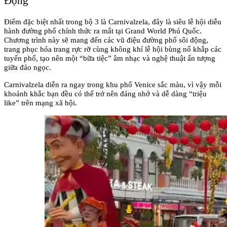
Động
Điểm đặc biệt nhất trong bộ 3 là Carnivalzela, đây là siêu lễ hội diễu 
hành đường phố chính thức ra mắt tại Grand World Phú Quốc. 
Chương trình này sẽ mang đến các vũ điệu đường phố sôi động, 
trang phục hóa trang rực rỡ cùng không khí lễ hội bùng nổ khắp các 
tuyến phố, tạo nên một “bữa tiệc” âm nhạc và nghệ thuật ấn tượng 
giữa đảo ngọc.
Carnivalzela diễn ra ngay trong khu phố Venice sắc màu, vì vậy mỗi 
khoảnh khắc bạn đều có thể trở nên đáng nhớ và dễ dàng “triệu 
like” trên mạng xã hội.