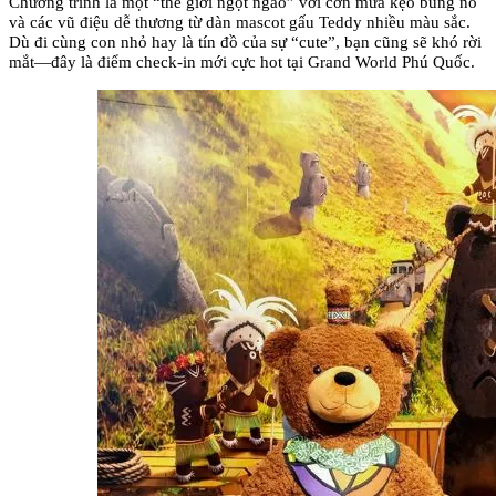
Chương trình là một “thế giới ngọt ngào” với cơn mưa kẹo bùng nổ 
và các vũ điệu dễ thương từ dàn mascot gấu Teddy nhiều màu sắc. 
Dù đi cùng con nhỏ hay là tín đồ của sự “cute”, bạn cũng sẽ khó rời 
mắt—đây là điểm check-in mới cực hot tại Grand World Phú Quốc.