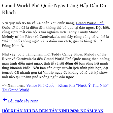
Grand World Phú Quốc Ngày Càng Hấp Dẫn Du 
Khách
Với quy mô 85 ha và 24 phân khu chức năng, 
Grand World Phú 
Quốc
 từ lâu đã là điểm đến không thể bỏ qua tại đảo ngọc. Đặc biệt, 
cùng sự ra mắt của bộ 3 trải nghiệm mới Teddy Candy Show, 
Melody of the River và Carnivalzela, nơi đây càng củng cố vị thế là 
“thành phố không ngủ” và là điểm vui chơi, giải trí hàng đầu ở 
Đông Nam Á.
Như vậy, bộ 3 trải nghiệm mới Teddy Candy Show, Melody of the 
River và Carnivalzela đến Grand World Phú Quốc mang theo những 
màn trình diễn ngọt ngào, tinh tế và sôi động để bạn sống hết mình 
từng khoảnh khắc. Nếu bạn cần được tư vấn lịch trình phù hợp, đặt 
tour/ưu đãi nhanh gọn tại 
Vintrip
 ngay để không bỏ lỡ bất kỳ show 
mới nào tại “thành phố không ngủ” đảo ngọc.
=> Xem thêm: 
Venice Phú Quốc – Khám Phá “Nước Ý Thu Nhỏ” 
Tại Grand World
Bài trước
Tây Ninh
HỘI XUÂN NÚI BÀ ĐEN TÂY NINH 2026: NGẮM VẠN