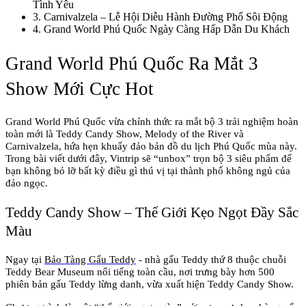
Tình Yêu
3
.
Carnivalzela – Lễ Hội Diễu Hành Đường Phố Sôi Động
4
.
Grand World Phú Quốc Ngày Càng Hấp Dẫn Du Khách
Grand World Phú Quốc Ra Mắt 3 
Show Mới Cực Hot
Grand World Phú Quốc vừa chính thức ra mắt bộ 3 trải nghiệm hoàn 
toàn mới là Teddy Candy Show, Melody of the River và 
Carnivalzela, hứa hẹn khuấy đảo bản đồ du lịch Phú Quốc mùa này. 
Trong bài viết dưới đây, Vintrip sẽ “unbox” trọn bộ 3 siêu phẩm để 
bạn không bỏ lỡ bất kỳ điều gì thú vị tại thành phố không ngủ của 
đảo ngọc.
Teddy Candy Show – Thế Giới Kẹo Ngọt Đầy Sắc 
Màu
Ngay tại 
Bảo Tàng Gấu Teddy
 - nhà gấu Teddy thứ 8 thuộc chuỗi 
Teddy Bear Museum nổi tiếng toàn cầu, nơi trưng bày hơn 500 
phiên bản gấu Teddy lừng danh, vừa xuất hiện Teddy Candy Show.