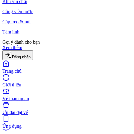
Khu vui chơi
Công viên nước
Cáp treo & núi
Tâm linh
Gợi ý dành cho bạn
Xem thêm
Đăng nhập
Trang chủ
Giới thiệu
Vé tham quan
Ưu đãi đặt vé
Ứng dụng