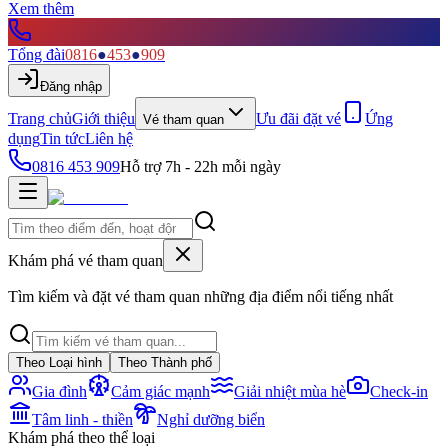
Xem thêm
Tổng đài
0816
●
453
●
909
Đăng nhập
Trang chủ
Giới thiệu
Ưu đãi đặt vé
Ứng
Vé tham quan
dụng
Tin tức
Liên hệ
0816 453 909
Hỗ trợ 7h - 22h mỗi ngày
Khám phá vé tham quan
Tìm kiếm và đặt vé tham quan những địa điểm nổi tiếng nhất
Theo Loại hình
Theo Thành phố
Gia đình
Cảm giác mạnh
Giải nhiệt mùa hè
Check-in
Tâm linh - thiền
Nghỉ dưỡng biển
Khám phá theo thể loại