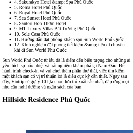
4
.
Sakurakyo Hotel &amp; Spa Phú Quốc
5
.
Roma Hotel Phú Quốc
6
.
Royal Hotel Phú Quốc
7
.
Sea Sunset Hotel Phú Quốc
8
.
Santori Hòn Thơm Hotel
9
.
MT Luxury Villas Bãi Trường Phú Quốc
10
.
Sole Casa Phú Quốc
11
.
Hướng dẫn đặt phòng khách sạn Sun World Phú Quốc
12
.
Kinh nghiệm đặt phòng tiết kiệm &amp; tiện di chuyển
khi đi Sun World Phú Quốc
Sun World Phú Quốc từ lâu đã là điểm đến biểu tượng cho những ai 
yêu thích sự náo nhiệt và trải nghiệm khám phá tại Nam Đảo. Để 
hành trình check-in và vui chơi thêm phần thư thái, việc tìm kiếm 
một khách sạn có vị trí thuận lợi là điều cực kỳ cần thiết. Ngay sau 
đây, Vintrip sẽ gợi ý 10 lựa chọn lưu trú xuất sắc nhất, đáp ứng mọi 
nhu cầu nghỉ dưỡng và ngân sách của bạn.
Hillside Residence Phú Quốc