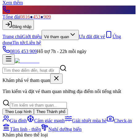
Xem thêm
Tổng đài
0816
●
453
●
909
Đăng nhập
Trang chủ
Giới thiệu
Ưu đãi đặt vé
Ứng
Vé tham quan
dụng
Tin tức
Liên hệ
0816 453 909
Hỗ trợ 7h - 22h mỗi ngày
Khám phá vé tham quan
Tìm kiếm và đặt vé tham quan những địa điểm nổi tiếng nhất
Theo Loại hình
Theo Thành phố
Gia đình
Cảm giác mạnh
Giải nhiệt mùa hè
Check-in
Tâm linh - thiền
Nghỉ dưỡng biển
Khám phá theo thể loại