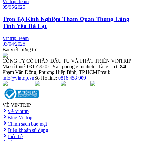
Vintrip Team
05/05/2025
Trọn Bộ Kinh Nghiệm Tham Quan Thung Lũng
Tình Yêu Đà Lạt
Vintrip Team
03/04/2025
Bài viết tương tự
CÔNG TY CỔ PHẦN ĐẦU TƯ VÀ PHÁT TRIỂN VINTRIP
Mã số thuế: 0315592021
Văn phòng giao dịch : Tầng Trệt, 840
Phạm Văn Đồng, Phường Hiệp Bình, TP.HCM
Email:
info@vintrip.vn
Số Hotline:
0816 453 909
VỀ VINTRIP
Về Vintrip
Blog Vintrip
Chính sách bảo mật
Điều khoản sử dụng
Liên hệ