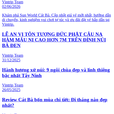
Vintrip Team
02/06/2026
Khám phá Sun World Cát Bà. Cập nhật giá vé mới nhất, hướng dẫn
di chuyển, kinh nghiệm vui chơi tự túc và ưu đãi đặt vé hấp dẫn tại
Vintrip.
LỄ AN VỊ TÔN TƯỢNG ĐỨC PHẬT CÂU NA
HÀM MÂU NI CAO HƠN 7M TRÊN ĐỈNH NÚI
BÀ ĐEN
Vintrip Team
31/12/2025
Hành hương xứ núi: 9 ngôi chùa đẹp và linh thiêng
bậc nhất Tây Ninh
Vintrip Team
26/05/2025
Review Cát Bà bốn mùa chi tiết: Đi tháng nào đẹp
nhất?