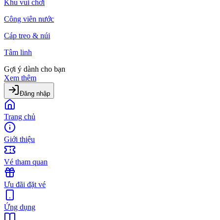
Khu vui chơi
Công viên nước
Cáp treo & núi
Tâm linh
Gợi ý dành cho bạn
Xem thêm
Đăng nhập
Trang chủ
Giới thiệu
Vé tham quan
Ưu đãi đặt vé
Ứng dụng