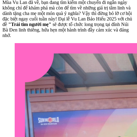
Mùa Vu Lan đã về, bạn đang tìm kiếm một chuyến đi ngắn ngày
không chỉ để khám phá mà còn để tìm về những giá trị tâm linh và
dành tặng cha mẹ một món quà ý nghĩa? Vậy thì đừng bỏ lỡ cơ hội
đặc biệt ngay cuối tuần này! Đại lễ Vu Lan Báo Hiếu 2025 với chủ
đề
"Trái tim người mẹ"
sẽ được tổ chức long trọng tại đỉnh Núi
Bà Đen linh thiêng, hứa hẹn một hành trình đầy cảm xúc và đáng
nhớ.