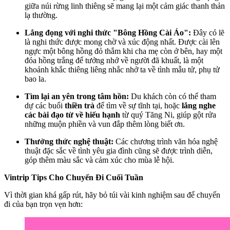
giữa núi rừng linh thiêng sẽ mang lại một cảm giác thanh thản
lạ thường.
Lắng đọng với nghi thức "Bông Hồng Cài Áo":
Đây có lẽ
là nghi thức được mong chờ và xúc động nhất. Được cài lên
ngực một bông hồng đỏ thắm khi cha mẹ còn ở bên, hay một
đóa hồng trắng để tưởng nhớ về người đã khuất, là một
khoảnh khắc thiêng liêng nhắc nhở ta về tình mẫu tử, phụ tử
bao la.
Tìm lại an yên trong tâm hồn:
Du khách còn có thể tham
dự các buổi
thiền trà
để tìm về sự tĩnh tại, hoặc
lắng nghe
các bài đạo từ về hiếu hạnh
từ quý Tăng Ni, giúp gột rửa
những muộn phiền và vun đắp thêm lòng biết ơn.
Thưởng thức nghệ thuật:
Các chương trình văn hóa nghệ
thuật đặc sắc về tình yêu gia đình cũng sẽ được trình diễn,
góp thêm màu sắc và cảm xúc cho mùa lễ hội.
Vintrip Tips Cho Chuyến Đi Cuối Tuần
Vì thời gian khá gấp rút, hãy bỏ túi vài kinh nghiệm sau để chuyến
đi của bạn trọn vẹn hơn: