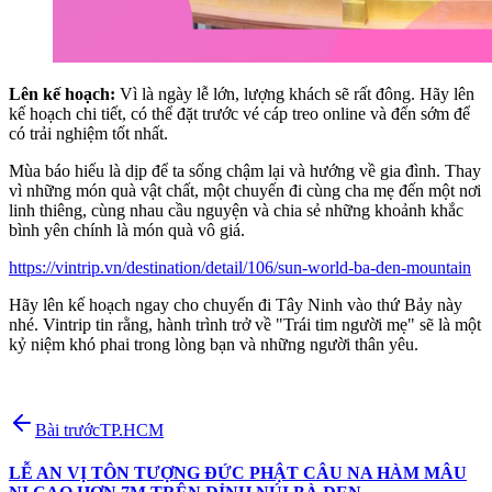
Lên kế hoạch:
Vì là ngày lễ lớn, lượng khách sẽ rất đông. Hãy lên
kế hoạch chi tiết, có thể đặt trước vé cáp treo online và đến sớm để
có trải nghiệm tốt nhất.
Mùa báo hiếu là dịp để ta sống chậm lại và hướng về gia đình. Thay
vì những món quà vật chất, một chuyến đi cùng cha mẹ đến một nơi
linh thiêng, cùng nhau cầu nguyện và chia sẻ những khoảnh khắc
bình yên chính là món quà vô giá.
https://vintrip.vn/destination/detail/106/sun-world-ba-den-mountain
Hãy lên kế hoạch ngay cho chuyến đi Tây Ninh vào thứ Bảy này
nhé. Vintrip tin rằng, hành trình trở về "Trái tim người mẹ" sẽ là một
kỷ niệm khó phai trong lòng bạn và những người thân yêu.
Bài trước
TP.HCM
LỄ AN VỊ TÔN TƯỢNG ĐỨC PHẬT CÂU NA HÀM MÂU