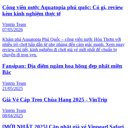
Công viên nước Aquatopia phú quốc: Có gì, review
kèm kinh nghiệm thực tế
Vintrip Team
07/05/2026
Khám phá Aquatopia Phú Quốc – công viên nước Hòn Thơm với
nhiều trò chơi hấp dẫn từ nhẹ nhàng đến cảm giác mạnh. Xem ngay
review chi tiết, kinh nghiệm đi chơi giá vé mới nhất để chuẩn bị
chuyến đi trọn vẹn.
Fansipan: Địa điểm ngắm hoa hồng đẹp nhất miền
Bắc
Vintrip Team
21/05/2025
Giá Vé Cáp Treo Chùa Hang 2025 - VinTrip
Vintrip Team
08/04/2025
[MỚI NHẤT 2025] Cập nhật giá vé Vinpearl Safari