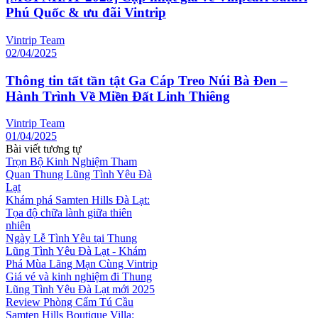
Phú Quốc & ưu đãi Vintrip
Vintrip Team
02/04/2025
Thông tin tất tần tật Ga Cáp Treo Núi Bà Đen –
Hành Trình Về Miền Đất Linh Thiêng
Vintrip Team
01/04/2025
Bài viết tương tự
Trọn Bộ Kinh Nghiệm Tham
Quan Thung Lũng Tình Yêu Đà
Lạt
Khám phá Samten Hills Đà Lạt:
Tọa độ chữa lành giữa thiên
nhiên
Ngày Lễ Tình Yêu tại Thung
Lũng Tình Yêu Đà Lạt - Khám
Phá Mùa Lãng Mạn Cùng Vintrip
Giá vé và kinh nghiệm đi Thung
Lũng Tình Yêu Đà Lạt mới 2025
Review Phòng Cẩm Tú Cầu
Samten Hills Boutique Villa: