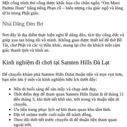
Một công trình thủ công được khắc họa câu chân ngôn “Om Mani 
Padme Hum” bằng tiếng Phạn cổ – biểu tượng của giác ngộ và lòng 
từ bi trong Phật giáo.
Nhà Dâng Đèn Bơ
Nơi đây là địa điểm thực hiện nghi lễ dâng đèn, tích lũy công đức và 
giúp xua tan bóng tối vô minh. Không gian được thiết kế để thờ Bồ 
Tát, chư Phật và các vị thần khác, mang lại cho du khách một cảm 
giác thanh tịnh và bình an.
Kinh nghiệm đi chơi tại Samten Hills Đà Lạt
Để chuyến khám phá Samten Hills Dalat thuận tiện và trọn vẹn hơn, 
bạn nên lưu ý một vài kinh nghiệm hữu ích dưới đây:
Nên đi buổi sáng để săn mây và chụp ảnh đẹp.
Thời điểm đẹp để tham quan Samten Hills Dalat là từ tháng 11 
đến tháng 3, khi thời tiết khô ráo, trời trong và thuận tiện di 
chuyển.
Ưu tiên trang phục lịch sự khi tham quan khu tâm linh.
Đặt vé online trước cuối tuần để tránh đông.
Theo dõi thời tiết trước chuyến đi để thuận tiện tham quan 
ngoài trời.