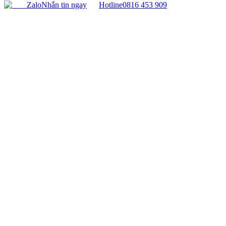
Zalo
Nhắn tin ngay
Hotline
0816 453 909