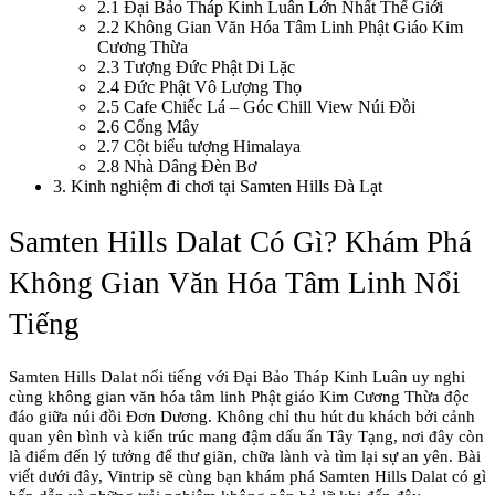
2.1
Đại Bảo Tháp Kinh Luân Lớn Nhất Thế Giới
2.2
Không Gian Văn Hóa Tâm Linh Phật Giáo Kim
Cương Thừa
2.3
Tượng Đức Phật Di Lặc
2.4
Đức Phật Vô Lượng Thọ
2.5
Cafe Chiếc Lá – Góc Chill View Núi Đồi
2.6
Cổng Mây
2.7
Cột biểu tượng Himalaya
2.8
Nhà Dâng Đèn Bơ
3
.
Kinh nghiệm đi chơi tại Samten Hills Đà Lạt
Samten Hills Dalat Có Gì? Khám Phá 
Không Gian Văn Hóa Tâm Linh Nổi 
Tiếng
Samten Hills Dalat nổi tiếng với Đại Bảo Tháp Kinh Luân uy nghi 
cùng không gian văn hóa tâm linh Phật giáo Kim Cương Thừa độc 
đáo giữa núi đồi Đơn Dương. Không chỉ thu hút du khách bởi cảnh 
quan yên bình và kiến trúc mang đậm dấu ấn Tây Tạng, nơi đây còn 
là điểm đến lý tưởng để thư giãn, chữa lành và tìm lại sự an yên. Bài 
viết dưới đây, Vintrip sẽ cùng bạn khám phá Samten Hills Dalat có gì 