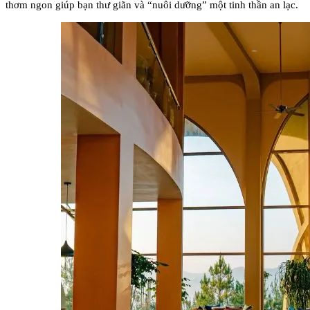
thơm ngon giúp bạn thư giãn và “nuôi dưỡng” một tinh thần an lạc.