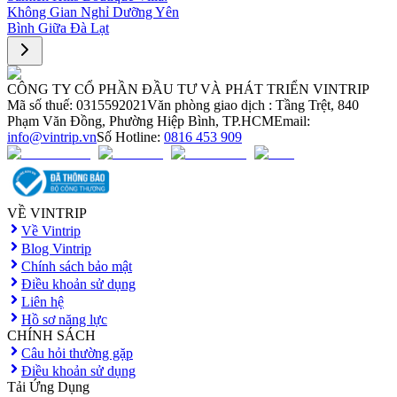
Không Gian Nghỉ Dưỡng Yên
Bình Giữa Đà Lạt
CÔNG TY CỔ PHẦN ĐẦU TƯ VÀ PHÁT TRIỂN VINTRIP
Mã số thuế: 0315592021
Văn phòng giao dịch : Tầng Trệt, 840
Phạm Văn Đồng, Phường Hiệp Bình, TP.HCM
Email:
info@vintrip.vn
Số Hotline:
0816 453 909
VỀ VINTRIP
Về Vintrip
Blog Vintrip
Chính sách bảo mật
Điều khoản sử dụng
Liên hệ
Hồ sơ năng lực
CHÍNH SÁCH
Câu hỏi thường gặp
Điều khoản sử dụng
Tải Ứng Dụng