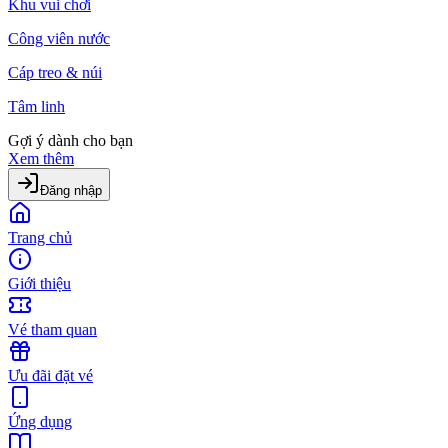
Khu vui chơi
Công viên nước
Cáp treo & núi
Tâm linh
Gợi ý dành cho bạn
Xem thêm
Đăng nhập
Trang chủ
Giới thiệu
Vé tham quan
Ưu đãi đặt vé
Ứng dụng