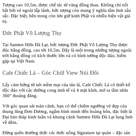
Tượng cao 10,5m, được chế tác từ vàng đồng thau. Không chỉ nổi 
bật bởi vẻ ngoài lấp lánh, bức tượng còn mang ý nghĩa tâm linh sâu 
sắc. Đặc biệt, bên trong còn lưu giữ kinh Phật và nhiều hiện vật giá 
trị.
Đức Phật Vô Lượng Thọ
Tại Samten Hills Đà Lạt, bức tượng Đức Phật Vô Lượng Thọ được 
đúc bằng đồng, cao tới 10,5m. Đây là một trong những tượng ngoài 
trời bằng đồng có kích thước lớn và có hình tướng độc đáo, hiếm 
gặp tại Việt Nam.
Cafe Chiếc Lá – Góc Chill View Núi Đồi
Lấy cảm hứng từ nét mềm mại của tán lá, Cafe Chiếc Lá có thiết kế 
độc đáo với các đường cong tinh tế và 4 mặt kính, mở ra tầm nhìn 
360° thoáng đãng.
Với góc quan sát toàn cảnh, bạn có thể chiêm ngưỡng vẻ đẹp của 
thung lũng Đơn Dương, ngắm bình minh đến hoàng hôn, đặc biệt là 
Đại bảo tháp kinh luân và khung cảnh Samten Hills Đà Lạt lung linh 
về đêm.
Đừng quên thưởng thức các thức uống Signature tại quán – đặc sản 