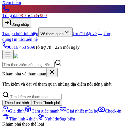
Xem thêm
Tổng đài
0816
●
453
●
909
Đăng nhập
Trang chủ
Giới thiệu
Ưu đãi đặt vé
Ứng
Vé tham quan
dụng
Tin tức
Liên hệ
0816 453 909
Hỗ trợ 7h - 22h mỗi ngày
Khám phá vé tham quan
Tìm kiếm và đặt vé tham quan những địa điểm nổi tiếng nhất
Theo Loại hình
Theo Thành phố
Gia đình
Cảm giác mạnh
Giải nhiệt mùa hè
Check-in
Tâm linh - thiền
Nghỉ dưỡng biển
Khám phá theo thể loại