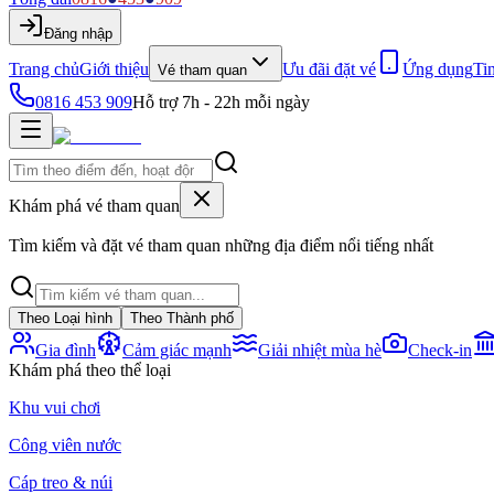
Đăng nhập
Trang chủ
Giới thiệu
Ưu đãi đặt vé
Ứng dụng
Ti
Vé tham quan
0816 453 909
Hỗ trợ 7h - 22h mỗi ngày
Khám phá vé tham quan
Tìm kiếm và đặt vé tham quan những địa điểm nổi tiếng nhất
Theo Loại hình
Theo Thành phố
Gia đình
Cảm giác mạnh
Giải nhiệt mùa hè
Check-in
Khám phá theo thể loại
Khu vui chơi
Công viên nước
Cáp treo & núi