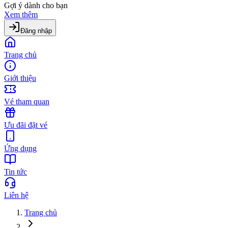
Gợi ý dành cho bạn
Xem thêm
Đăng nhập
Trang chủ
Giới thiệu
Vé tham quan
Ưu đãi đặt vé
Ứng dụng
Tin tức
Liên hệ
Trang chủ