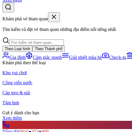
Khám phá vé tham quan
Tìm kiếm và đặt vé tham quan những địa điểm nổi tiếng nhất
Theo Loại hình
Theo Thành phố
Gia đình
Cảm giác mạnh
Giải nhiệt mùa hè
Check-in
Khám phá theo thể loại
Khu vui chơi
Công viên nước
Cáp treo & núi
Tâm linh
Gợi ý dành cho bạn
Xem thêm
Tổng đài
0816
●
453
●
909