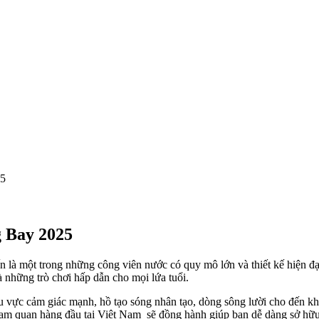
25
g Bay 2025
n là một trong những công viên nước có quy mô lớn và thiết kế hiện đ
 những trò chơi hấp dẫn cho mọi lứa tuổi.
hu vực cảm giác mạnh, hồ tạo sóng nhân tạo, dòng sông lười cho đến kh
m quan hàng đầu tại Việt Nam sẽ đồng hành giúp bạn dễ dàng sở hữu n