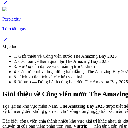
Perplexity
Tóm tắt ngay
Mục lục
1
.
Giới thiệu về Công viên nước The Amazing Bay 2025
2
.
Các loại vé tham quan tại The Amazing Bay 2025
3
.
Hướng dẫn đặt vé và chuẩn bị trước khi đi
4
.
Các trò chơi và hoạt động hấp dẫn tại The Amazing Bay 20
5
.
Dịch vụ tiện ích và các lưu ý an toàn
6
.
Vintrip — Đồng hành cùng bạn đến The Amazing Bay 2025
Giới thiệu về Công viên nước The Amazin
Tọa lạc tại khu vực miền Nam,
The Amazing Bay 2025
được biết đế
kỳ bí, mang đến không gian vui chơi sống động, ngập tràn sắc màu và
Đặc biệt, công viên chia thành nhiều khu vực giải trí khác nhau từ k
chuyến đi của bạn thêm phần trọn vẹn,
Vintrip
— nền tảng bán vé tha