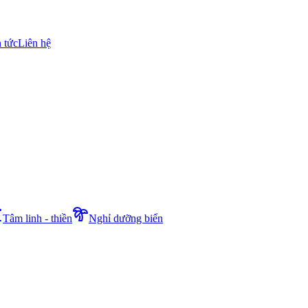
n tức
Liên hệ
Tâm linh - thiền
Nghỉ dưỡng biển