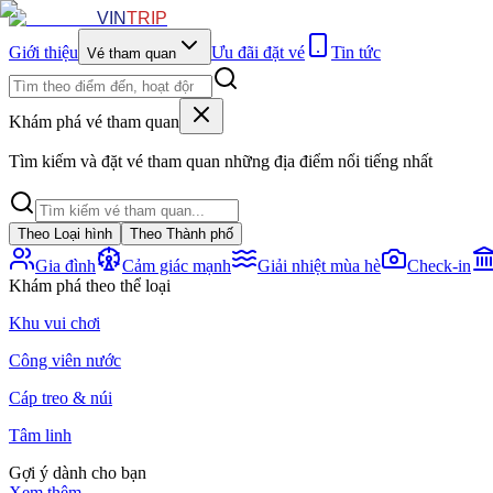
VIN
TRIP
Giới thiệu
Ưu đãi đặt vé
Tin tức
Vé tham quan
Khám phá vé tham quan
Tìm kiếm và đặt vé tham quan những địa điểm nổi tiếng nhất
Theo Loại hình
Theo Thành phố
Gia đình
Cảm giác mạnh
Giải nhiệt mùa hè
Check-in
Khám phá theo thể loại
Khu vui chơi
Công viên nước
Cáp treo & núi
Tâm linh
Gợi ý dành cho bạn
Xem thêm