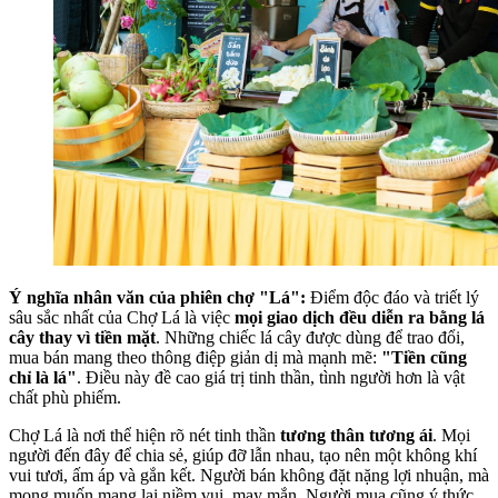
Ý nghĩa nhân văn của phiên chợ "Lá":
Điểm độc đáo và triết lý
sâu sắc nhất của Chợ Lá là việc
mọi giao dịch đều diễn ra bằng lá
cây thay vì tiền mặt
. Những chiếc lá cây được dùng để trao đổi,
mua bán mang theo thông điệp giản dị mà mạnh mẽ:
"Tiền cũng
chỉ là lá"
. Điều này đề cao giá trị tinh thần, tình người hơn là vật
chất phù phiếm.
Chợ Lá là nơi thể hiện rõ nét tinh thần
tương thân tương ái
. Mọi
người đến đây để chia sẻ, giúp đỡ lẫn nhau, tạo nên một không khí
vui tươi, ấm áp và gắn kết. Người bán không đặt nặng lợi nhuận, mà
mong muốn mang lại niềm vui, may mắn. Người mua cũng ý thức