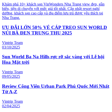
Khám phá 10+ khách sạn VinWonders Nha Trang view đẹp, gần
biển, tiện di chuyển với mức giá tốt nhất. Cập nhật resort nghỉ
dưỡng, khách sạn cao cấp và địa điểm lưu trú được yêu thích tại
Nha Trang.
ƯU ĐÃI LỚN 50% VÉ CÁP TREO SUN WORLD
NÚI BÀ ĐEN TRUNG THU 2025
Vintrip Team
03/10/2025
Sun World Ba Na Hills rực rỡ sắc vàng với Lễ hội
Hoa Mặt trời
Vintrip Team
09/05/2025
Review Công Viên Urban Park Phú Quốc Mới Nhất
Từ A-Z
Vintrip Team
02/04/2025