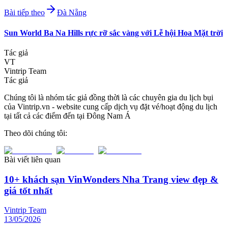
Bài tiếp theo
Đà Nẵng
Sun World Ba Na Hills rực rỡ sắc vàng với Lễ hội Hoa Mặt trời
Tác giả
VT
Vintrip Team
Tác giả
Chúng tôi là nhóm tác giả đồng thời là các chuyên gia du lịch bụi
của Vintrip.vn - website cung cấp dịch vụ đặt vé/hoạt động du lịch
tại tất cả các điểm đến tại Đông Nam Á
Theo dõi chúng tôi:
Bài viết liên quan
10+ khách sạn VinWonders Nha Trang view đẹp &
giá tốt nhất
Vintrip Team
13/05/2026