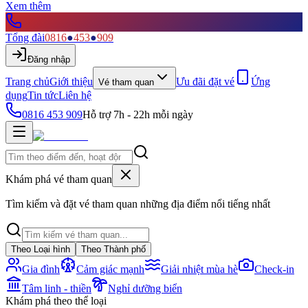
Xem thêm
Tổng đài
0816
●
453
●
909
Đăng nhập
Trang chủ
Giới thiệu
Ưu đãi đặt vé
Ứng
Vé tham quan
dụng
Tin tức
Liên hệ
0816 453 909
Hỗ trợ 7h - 22h mỗi ngày
Khám phá vé tham quan
Tìm kiếm và đặt vé tham quan những địa điểm nổi tiếng nhất
Theo Loại hình
Theo Thành phố
Gia đình
Cảm giác mạnh
Giải nhiệt mùa hè
Check-in
Tâm linh - thiền
Nghỉ dưỡng biển
Khám phá theo thể loại