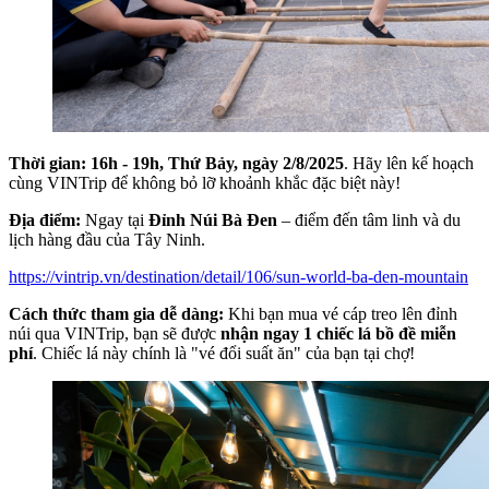
Thời gian:
16h - 19h, Thứ Bảy, ngày 2/8/2025
. Hãy lên kế hoạch
cùng VINTrip để không bỏ lỡ khoảnh khắc đặc biệt này!
Địa điểm:
Ngay tại
Đỉnh Núi Bà Đen
– điểm đến tâm linh và du
lịch hàng đầu của Tây Ninh.
https://vintrip.vn/destination/detail/106/sun-world-ba-den-mountain
Cách thức tham gia dễ dàng:
Khi bạn mua vé cáp treo lên đỉnh
núi qua VINTrip, bạn sẽ được
nhận ngay 1 chiếc lá bồ đề miễn
phí
. Chiếc lá này chính là "vé đổi suất ăn" của bạn tại chợ!