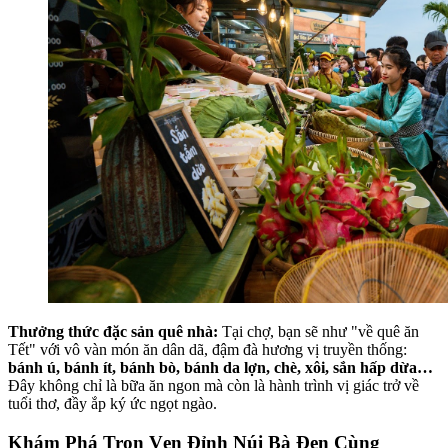
Thưởng thức đặc sản quê nhà:
Tại chợ, bạn sẽ như "về quê ăn
Tết" với vô vàn món ăn dân dã, đậm đà hương vị truyền thống:
bánh ú, bánh ít, bánh bò, bánh da lợn, chè, xôi, sắn hấp dừa…
Đây không chỉ là bữa ăn ngon mà còn là hành trình vị giác trở về
tuổi thơ, đầy ắp ký ức ngọt ngào.
Khám Phá Trọn Vẹn Đỉnh Núi Bà Đen Cùng