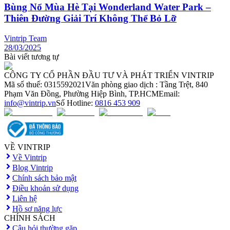
Bùng Nổ Mùa Hè Tại Wonderland Water Park –
Thiên Đường Giải Trí Không Thể Bỏ Lỡ
Vintrip Team
28/03/2025
Bài viết tương tự
CÔNG TY CỔ PHẦN ĐẦU TƯ VÀ PHÁT TRIỂN VINTRIP
Mã số thuế: 0315592021
Văn phòng giao dịch : Tầng Trệt, 840
Phạm Văn Đồng, Phường Hiệp Bình, TP.HCM
Email:
info@vintrip.vn
Số Hotline:
0816 453 909
VỀ VINTRIP
Về Vintrip
Blog Vintrip
Chính sách bảo mật
Điều khoản sử dụng
Liên hệ
Hồ sơ năng lực
CHÍNH SÁCH
Câu hỏi thường gặp