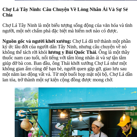
Chợ Lá Tây Ninh: Câu Chuyện Về Lòng Nhân Ái Và Sự Sẻ
Chia
Chợ Lá Tây Ninh là một biểu tượng sống động của văn hóa và tình
người, một nét chấm phá đặc biệt mà hiếm nơi nào có được.
Nguồn gốc và người khởi xướng:
Chợ Lá đã trở thành một phần
ký ức lâu đời của người dân Tây Ninh, nhưng câu chuyện về nó
không thể tách rời khỏi
lương y Bùi Quốc Thái
. Ông là một thầy
thuốc nam cao tuổi, nổi tiếng với tấm lòng nhân ái và sự tận tâm
giúp đỡ bà con. Ban đầu, ông Thái khởi xướng Chợ Lá như một
không gian ấm cúng để bạn bè, người quen gặp gỡ, giao lưu sau
một năm lao động vất vả. Từ một buổi họp mặt nội bộ, Chợ Lá dần
lan tỏa, trở thành một sự kiện cộng đồng được mong chờ.