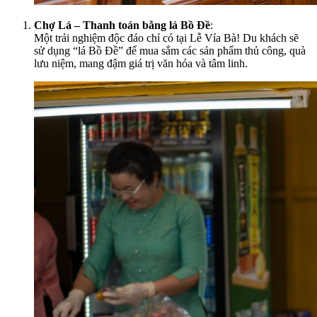
Chợ Lá – Thanh toán bằng lá Bồ Đề
:
Một trải nghiệm độc đáo chỉ có tại Lễ Vía Bà! Du khách sẽ
sử dụng “lá Bồ Đề” để mua sắm các sản phẩm thủ công, quà
lưu niệm, mang đậm giá trị văn hóa và tâm linh.