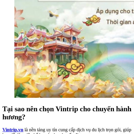
Tại sao nên chọn Vintrip cho chuyến hành
hương?
Vintrip.vn
là nền tảng uy tín cung cấp dịch vụ du lịch trọn gói, giúp