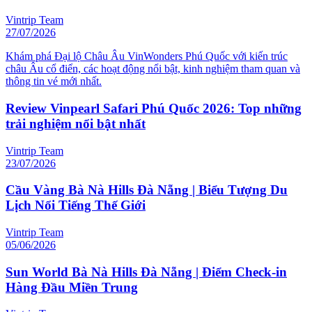
Vintrip Team
27/07/2026
Khám phá Đại lộ Châu Âu VinWonders Phú Quốc với kiến trúc
châu Âu cổ điển, các hoạt động nổi bật, kinh nghiệm tham quan và
thông tin vé mới nhất.
Review Vinpearl Safari Phú Quốc 2026: Top những
trải nghiệm nổi bật nhất
Vintrip Team
23/07/2026
Cầu Vàng Bà Nà Hills Đà Nẵng | Biểu Tượng Du
Lịch Nổi Tiếng Thế Giới
Vintrip Team
05/06/2026
Sun World Bà Nà Hills Đà Nẵng | Điểm Check-in
Hàng Đầu Miền Trung