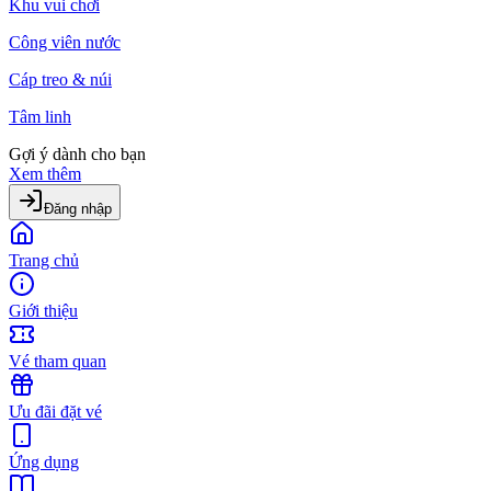
Khu vui chơi
Công viên nước
Cáp treo & núi
Tâm linh
Gợi ý dành cho bạn
Xem thêm
Đăng nhập
Trang chủ
Giới thiệu
Vé tham quan
Ưu đãi đặt vé
Ứng dụng