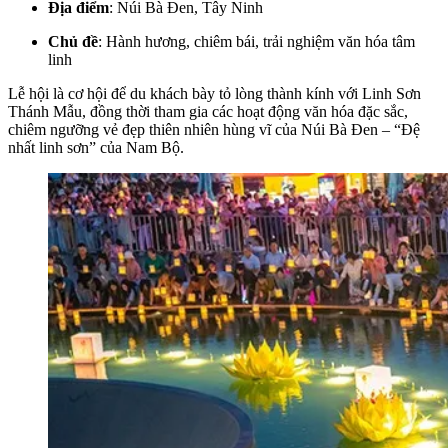
Địa điểm
: Núi Bà Đen, Tây Ninh
Chủ đề
: Hành hương, chiêm bái, trải nghiệm văn hóa tâm
linh
Lễ hội là cơ hội để du khách bày tỏ lòng thành kính với Linh Sơn
Thánh Mẫu, đồng thời tham gia các hoạt động văn hóa đặc sắc,
chiêm ngưỡng vẻ đẹp thiên nhiên hùng vĩ của Núi Bà Đen – “Đệ
nhất linh sơn” của Nam Bộ.