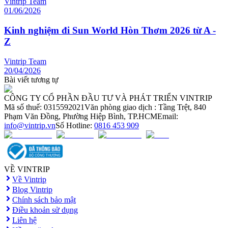
Vintrip Team
01/06/2026
Kinh nghiệm đi Sun World Hòn Thơm 2026 từ A -
Z
Vintrip Team
20/04/2026
Bài viết tương tự
CÔNG TY CỔ PHẦN ĐẦU TƯ VÀ PHÁT TRIỂN VINTRIP
Mã số thuế: 0315592021
Văn phòng giao dịch : Tầng Trệt, 840
Phạm Văn Đồng, Phường Hiệp Bình, TP.HCM
Email:
info@vintrip.vn
Số Hotline:
0816 453 909
VỀ VINTRIP
Về Vintrip
Blog Vintrip
Chính sách bảo mật
Điều khoản sử dụng
Liên hệ