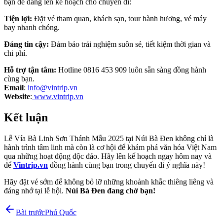
bạn dễ dàng lên kế hoạch cho chuyến đi:
Tiện lợi:
Đặt vé tham quan, khách sạn, tour hành hương, vé máy
bay nhanh chóng.
Đáng tin cậy:
Đảm bảo trải nghiệm suôn sẻ, tiết kiệm thời gian và
chi phí.
Hỗ trợ tận tâm:
Hotline 0816 453 909 luôn sẵn sàng đồng hành
cùng bạn.
Email
:
info@vintrip.vn
Website
:
www.vintrip.vn
Kết luận
Lễ Vía Bà Linh Sơn Thánh Mẫu 2025 tại Núi Bà Đen không chỉ là
hành trình tâm linh mà còn là cơ hội để khám phá văn hóa Việt Nam
qua những hoạt động độc đáo. Hãy lên kế hoạch ngay hôm nay và
để
Vintrip.vn
đồng hành cùng bạn trong chuyến đi ý nghĩa này!
Hãy đặt vé sớm để không bỏ lỡ những khoảnh khắc thiêng liêng và
đáng nhớ tại lễ hội.
Núi Bà Đen đang chờ bạn!
Bài trước
Phú Quốc