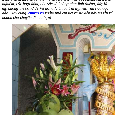
nghiêm, các hoạt động đặc sắc và không gian linh thiêng, đây là
dịp không thể bỏ lỡ để kết nối đức tin và trải nghiệm văn hóa độc
đáo. Hãy cùng
Vintrip.vn
khám phá chi tiết về sự kiện này và lên kế
hoạch cho chuyến đi của bạn!