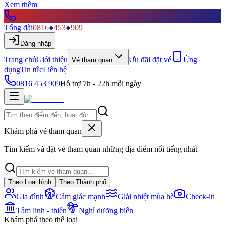
Xem thêm
Tổng đài
0816
●
453
●
909
Đăng nhập
Trang chủ
Giới thiệu
Ưu đãi đặt vé
Ứng
Vé tham quan
dụng
Tin tức
Liên hệ
0816 453 909
Hỗ trợ 7h - 22h mỗi ngày
Khám phá vé tham quan
Tìm kiếm và đặt vé tham quan những địa điểm nổi tiếng nhất
Theo Loại hình
Theo Thành phố
Gia đình
Cảm giác mạnh
Giải nhiệt mùa hè
Check-in
Tâm linh - thiền
Nghỉ dưỡng biển
Khám phá theo thể loại