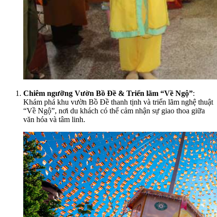
Chiêm ngưỡng Vườn Bồ Đề & Triển lãm “Về Ngộ”
:
Khám phá khu vườn Bồ Đề thanh tịnh và triển lãm nghệ thuật
“Về Ngộ”, nơi du khách có thể cảm nhận sự giao thoa giữa
văn hóa và tâm linh.