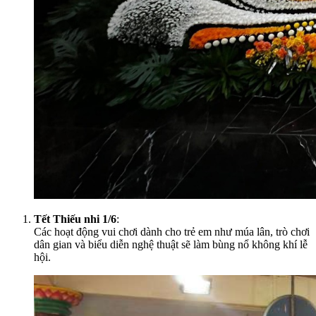
Tết Thiếu nhi 1/6
:
Các hoạt động vui chơi dành cho trẻ em như múa lân, trò chơi
dân gian và biểu diễn nghệ thuật sẽ làm bùng nổ không khí lễ
hội.