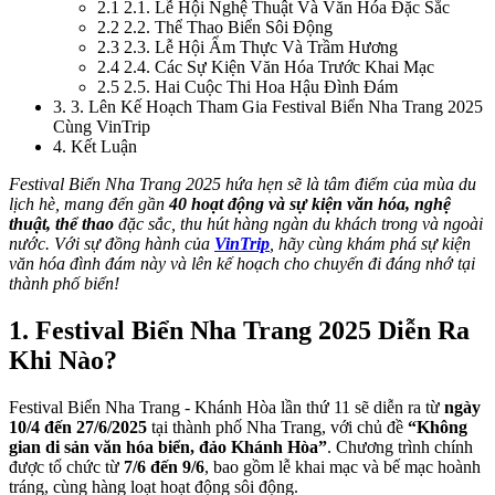
2.1
2.1. Lễ Hội Nghệ Thuật Và Văn Hóa Đặc Sắc
2.2
2.2. Thể Thao Biển Sôi Động
2.3
2.3. Lễ Hội Ẩm Thực Và Trầm Hương
2.4
2.4. Các Sự Kiện Văn Hóa Trước Khai Mạc
2.5
2.5. Hai Cuộc Thi Hoa Hậu Đình Đám
3
.
3. Lên Kế Hoạch Tham Gia Festival Biển Nha Trang 2025
Cùng VinTrip
4
.
Kết Luận
Festival Biển Nha Trang 2025 hứa hẹn sẽ là tâm điểm của mùa du
lịch hè, mang đến gần
40 hoạt động và sự kiện văn hóa, nghệ
thuật, thể thao
đặc sắc, thu hút hàng ngàn du khách trong và ngoài
nước. Với sự đồng hành của
VinTrip
, hãy cùng khám phá sự kiện
văn hóa đình đám này và lên kế hoạch cho chuyến đi đáng nhớ tại
thành phố biển!
1. Festival Biển Nha Trang 2025 Diễn Ra
Khi Nào?
Festival Biển Nha Trang - Khánh Hòa lần thứ 11 sẽ diễn ra từ
ngày
10/4 đến 27/6/2025
tại thành phố Nha Trang, với chủ đề
“Không
gian di sản văn hóa biển, đảo Khánh Hòa”
. Chương trình chính
được tổ chức từ
7/6 đến 9/6
, bao gồm lễ khai mạc và bế mạc hoành
tráng, cùng hàng loạt hoạt động sôi động.