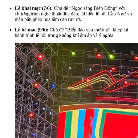
Lễ khai mạc (7/6):
Chủ đề “Ngọc sáng Biển Đông” với
chương trình nghệ thuật độc đáo, tái hiện lễ hội Cầu Ngư và
màn bắn pháo hoa tầm cao rực rỡ.
Lễ bế mạc (9/6):
Chủ đề “Biển đảo yêu thương”, khép lại
hành trình lễ hội trong không khí ấm áp và ý nghĩa.