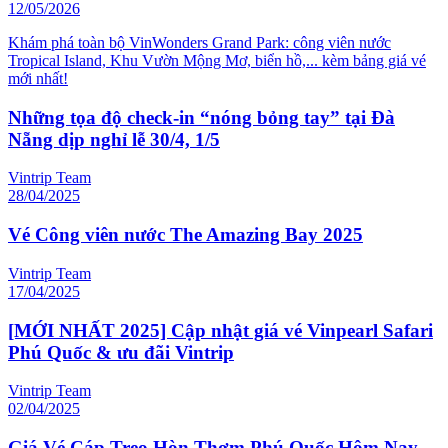
12/05/2026
Khám phá toàn bộ VinWonders Grand Park: công viên nước
Tropical Island, Khu Vườn Mộng Mơ, biển hồ,... kèm bảng giá vé
mới nhất!
Những tọa độ check-in “nóng bỏng tay” tại Đà
Nẵng dịp nghỉ lễ 30/4, 1/5
Vintrip Team
28/04/2025
Vé Công viên nước The Amazing Bay 2025
Vintrip Team
17/04/2025
[MỚI NHẤT 2025] Cập nhật giá vé Vinpearl Safari
Phú Quốc & ưu đãi Vintrip
Vintrip Team
02/04/2025
Giá Vé Cáp Treo Hòn Thơm Phú Quốc Hôm Nay