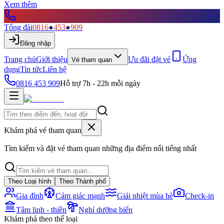
Xem thêm
Tổng đài
0816
●
453
●
909
Đăng nhập
Trang chủ
Giới thiệu
Ưu đãi đặt vé
Ứng
Vé tham quan
dụng
Tin tức
Liên hệ
0816 453 909
Hỗ trợ 7h - 22h mỗi ngày
Khám phá vé tham quan
Tìm kiếm và đặt vé tham quan những địa điểm nổi tiếng nhất
Theo Loại hình
Theo Thành phố
Gia đình
Cảm giác mạnh
Giải nhiệt mùa hè
Check-in
Tâm linh - thiền
Nghỉ dưỡng biển
Khám phá theo thể loại