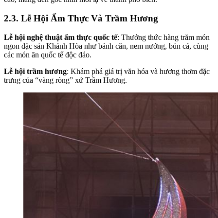
2.3. Lễ Hội Ẩm Thực Và Trầm Hương
Lễ hội nghệ thuật ẩm thực quốc tế
: Thưởng thức hàng trăm món
ngon đặc sản Khánh Hòa như bánh căn, nem nướng, bún cá, cùng
các món ăn quốc tế độc đáo.
Lễ hội trầm hương
: Khám phá giá trị văn hóa và hương thơm đặc
trưng của “vàng ròng” xứ Trầm Hương.