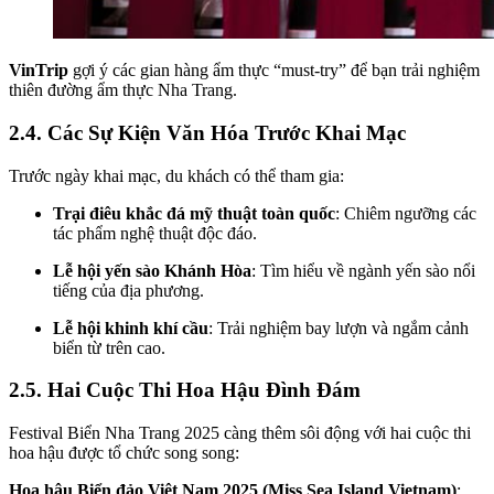
VinTrip
gợi ý các gian hàng ẩm thực “must-try” để bạn trải nghiệm
thiên đường ẩm thực Nha Trang.
2.4. Các Sự Kiện Văn Hóa Trước Khai Mạc
Trước ngày khai mạc, du khách có thể tham gia:
Trại điêu khắc đá mỹ thuật toàn quốc
: Chiêm ngưỡng các
tác phẩm nghệ thuật độc đáo.
Lễ hội yến sào Khánh Hòa
: Tìm hiểu về ngành yến sào nổi
tiếng của địa phương.
Lễ hội khinh khí cầu
: Trải nghiệm bay lượn và ngắm cảnh
biển từ trên cao.
2.5. Hai Cuộc Thi Hoa Hậu Đình Đám
Festival Biển Nha Trang 2025 càng thêm sôi động với hai cuộc thi
hoa hậu được tổ chức song song:
Hoa hậu Biển đảo Việt Nam 2025 (Miss Sea Island Vietnam)
: