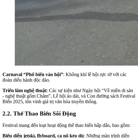
Carnaval “Phố biển vào hội”
: Không khí lễ hội rực rỡ với các
đoàn diễu hành độc đáo.
Triển lãm nghệ thuật
: Các sự kiện như Ngày hội “Về miền di sản
- nghệ thuật gốm Chăm”, Lễ hội áo dài, và Con đường sách Festival
Biển 2025, tôn vinh giá trị văn hóa truyền thống.
2.2. Thể Thao Biển Sôi Động
Festival mang đến loạt hoạt động thể thao biển hấp dẫn, bao gồm:
Biểu diễn jetski, flyboard, ca nô kéo dù
: Những màn trình diễn