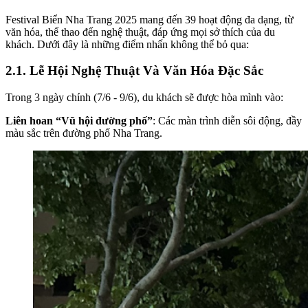
Festival Biển Nha Trang 2025 mang đến 39 hoạt động đa dạng, từ
văn hóa, thể thao đến nghệ thuật, đáp ứng mọi sở thích của du
khách. Dưới đây là những điểm nhấn không thể bỏ qua:
2.1. Lễ Hội Nghệ Thuật Và Văn Hóa Đặc Sắc
Trong 3 ngày chính (7/6 - 9/6), du khách sẽ được hòa mình vào:
Liên hoan “Vũ hội đường phố”
: Các màn trình diễn sôi động, đầy
màu sắc trên đường phố Nha Trang.