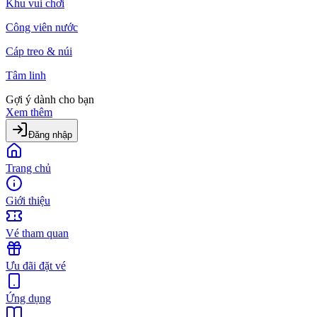
Khu vui chơi
Công viên nước
Cáp treo & núi
Tâm linh
Gợi ý dành cho bạn
Xem thêm
Đăng nhập
Trang chủ
Giới thiệu
Vé tham quan
Ưu đãi đặt vé
Ứng dụng