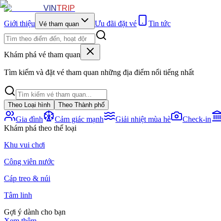
VIN
TRIP
Giới thiệu
Ưu đãi đặt vé
Tin tức
Vé tham quan
Khám phá vé tham quan
Tìm kiếm và đặt vé tham quan những địa điểm nổi tiếng nhất
Theo Loại hình
Theo Thành phố
Gia đình
Cảm giác mạnh
Giải nhiệt mùa hè
Check-in
Khám phá theo thể loại
Khu vui chơi
Công viên nước
Cáp treo & núi
Tâm linh
Gợi ý dành cho bạn
Xem thêm