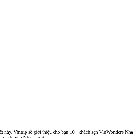
ết này, Vintrip sẽ giới thiệu cho bạn 10+ khách sạn VinWonders Nha 
du lịch biển Nha Trang.