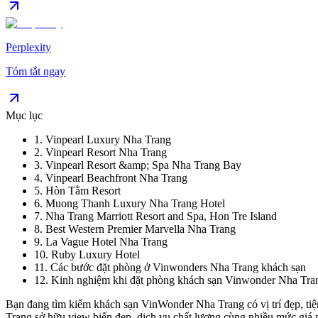
Perplexity
Tóm tắt ngay
Mục lục
1
.
Vinpearl Luxury Nha Trang
2
.
Vinpearl Resort Nha Trang
3
.
Vinpearl Resort &amp; Spa Nha Trang Bay
4
.
Vinpearl Beachfront Nha Trang
5
.
Hòn Tằm Resort
6
.
Muong Thanh Luxury Nha Trang Hotel
7
.
Nha Trang Marriott Resort and Spa, Hon Tre Island
8
.
Best Western Premier Marvella Nha Trang
9
.
La Vague Hotel Nha Trang
10
.
Ruby Luxury Hotel
11
.
Các bước đặt phòng ở Vinwonders Nha Trang khách sạn
12
.
Kinh nghiệm khi đặt phòng khách sạn Vinwonder Nha Tra
Bạn đang tìm kiếm khách sạn VinWonder Nha Trang có vị trí đẹp, tiện
Trang sở hữu view biển đẹp, dịch vụ chất lượng cùng nhiều mức giá p