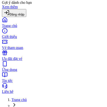
Gợi ý dành cho bạn
Xem thêm
Đăng nhập
Trang chủ
Giới thiệu
Vé tham quan
Ưu đãi đặt vé
Ứng dụng
Tin tức
Liên hệ
Trang chủ