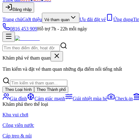
Đăng nhập
Trang chủ
Giới thiệu
Ưu đãi đặt vé
Ứng dụng
Ti
Vé tham quan
0816 453 909
Hỗ trợ 7h - 22h mỗi ngày
Khám phá vé tham quan
Tìm kiếm và đặt vé tham quan những địa điểm nổi tiếng nhất
Theo Loại hình
Theo Thành phố
Gia đình
Cảm giác mạnh
Giải nhiệt mùa hè
Check-in
Khám phá theo thể loại
Khu vui chơi
Công viên nước
Cáp treo & núi