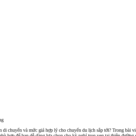
ng
 di chuyển và mức giá hợp lý cho chuyến du lịch sắp tới? Trong bài vi
hù hợp để bạn dễ dàng lựa chọn cho kỳ nghỉ trọn vẹn tại thiên đường 