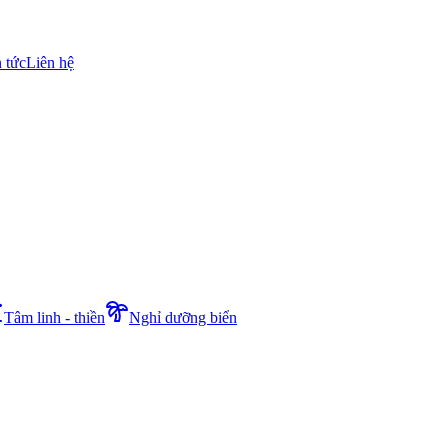
n tức
Liên hệ
Tâm linh - thiền
Nghỉ dưỡng biển