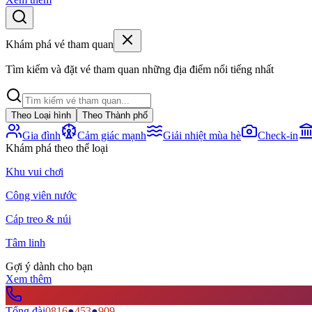
Khám phá vé tham quan
Tìm kiếm và đặt vé tham quan những địa điểm nổi tiếng nhất
Theo Loại hình
Theo Thành phố
Gia đình
Cảm giác mạnh
Giải nhiệt mùa hè
Check-in
Khám phá theo thể loại
Khu vui chơi
Công viên nước
Cáp treo & núi
Tâm linh
Gợi ý dành cho bạn
Xem thêm
Tổng đài
0816
●
453
●
909