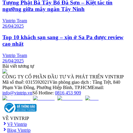
Tượng Phật Bà Tây Bổ Đà Sơn – Kiệt tác tín
ngưỡng giữa mây ngàn Tây Ninh
Vintrip Team
26/04/2025
Top 10 khách sạn sang – xịn ở Sa Pa được review
cao nhất
Vintrip Team
26/04/2025
Bài viết tương tự
CÔNG TY CỔ PHẦN ĐẦU TƯ VÀ PHÁT TRIỂN VINTRIP
Mã số thuế: 0315592021
Văn phòng giao dịch : Tầng Trệt, 840
Phạm Văn Đồng, Phường Hiệp Bình, TP.HCM
Email:
info@vintrip.vn
Số Hotline:
0816 453 909
VỀ VINTRIP
Về Vintrip
Blog Vintrip