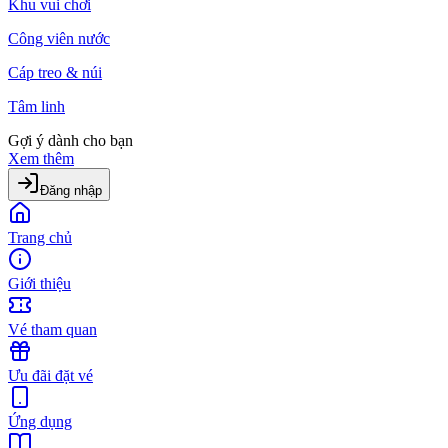
Khu vui chơi
Công viên nước
Cáp treo & núi
Tâm linh
Gợi ý dành cho bạn
Xem thêm
Đăng nhập
Trang chủ
Giới thiệu
Vé tham quan
Ưu đãi đặt vé
Ứng dụng