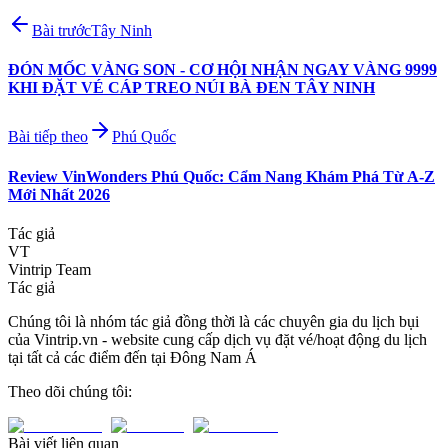
Bài trước
Tây Ninh
ĐÓN MỐC VÀNG SON - CƠ HỘI NHẬN NGAY VÀNG 9999
KHI ĐẶT VÉ CÁP TREO NÚI BÀ ĐEN TÂY NINH
Bài tiếp theo
Phú Quốc
Review VinWonders Phú Quốc: Cẩm Nang Khám Phá Từ A-Z
Mới Nhất 2026
Tác giả
VT
Vintrip Team
Tác giả
Chúng tôi là nhóm tác giả đồng thời là các chuyên gia du lịch bụi
của Vintrip.vn - website cung cấp dịch vụ đặt vé/hoạt động du lịch
tại tất cả các điểm đến tại Đông Nam Á
Theo dõi chúng tôi:
Bài viết liên quan