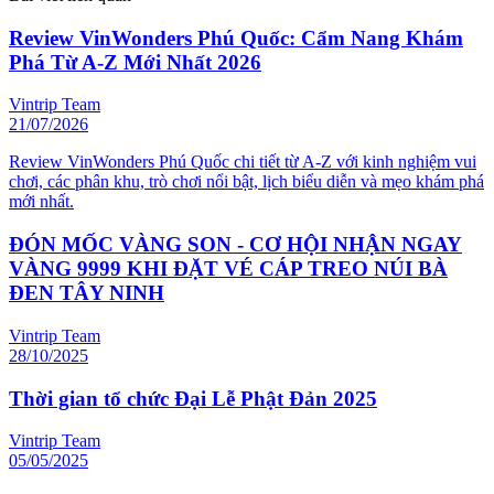
Review VinWonders Phú Quốc: Cẩm Nang Khám
Phá Từ A-Z Mới Nhất 2026
Vintrip Team
21/07/2026
Review VinWonders Phú Quốc chi tiết từ A-Z với kinh nghiệm vui
chơi, các phân khu, trò chơi nổi bật, lịch biểu diễn và mẹo khám phá
mới nhất.
ĐÓN MỐC VÀNG SON - CƠ HỘI NHẬN NGAY
VÀNG 9999 KHI ĐẶT VÉ CÁP TREO NÚI BÀ
ĐEN TÂY NINH
Vintrip Team
28/10/2025
Thời gian tổ chức Đại Lễ Phật Đản 2025
Vintrip Team
05/05/2025