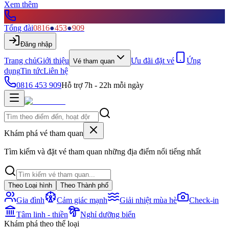
Xem thêm
Tổng đài
0816
●
453
●
909
Đăng nhập
Trang chủ
Giới thiệu
Ưu đãi đặt vé
Ứng
Vé tham quan
dụng
Tin tức
Liên hệ
0816 453 909
Hỗ trợ 7h - 22h mỗi ngày
Khám phá vé tham quan
Tìm kiếm và đặt vé tham quan những địa điểm nổi tiếng nhất
Theo Loại hình
Theo Thành phố
Gia đình
Cảm giác mạnh
Giải nhiệt mùa hè
Check-in
Tâm linh - thiền
Nghỉ dưỡng biển
Khám phá theo thể loại