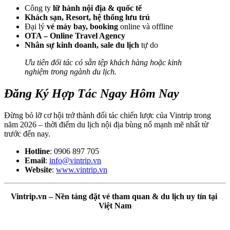
Công ty 
lữ hành nội địa & quốc tế
Khách sạn, Resort, hệ thống lưu trú
Đại lý 
vé máy bay, booking
 online và offline
OTA – Online Travel Agency
Nhân sự kinh doanh, sale du lịch
 tự do
Ưu tiên đối tác có sẵn tệp khách hàng hoặc kinh 
nghiệm trong ngành du lịch.
Đăng Ký Hợp Tác Ngay Hôm Nay
Đừng bỏ lỡ cơ hội trở thành đối tác chiến lược của Vintrip trong 
năm 2026 – thời điểm du lịch nội địa bùng nổ mạnh mẽ nhất từ 
trước đến nay.
Hotline
: 0906 897 705
Email
: 
info@vintrip.vn
Website
: 
www.vintrip.vn
Vintrip.vn – Nền tảng đặt vé tham quan & du lịch uy tín tại 
Việt Nam