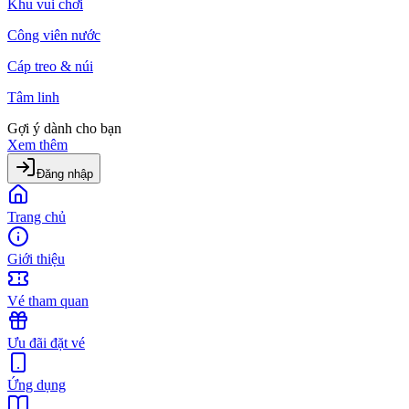
Khu vui chơi
Công viên nước
Cáp treo & núi
Tâm linh
Gợi ý dành cho bạn
Xem thêm
Đăng nhập
Trang chủ
Giới thiệu
Vé tham quan
Ưu đãi đặt vé
Ứng dụng