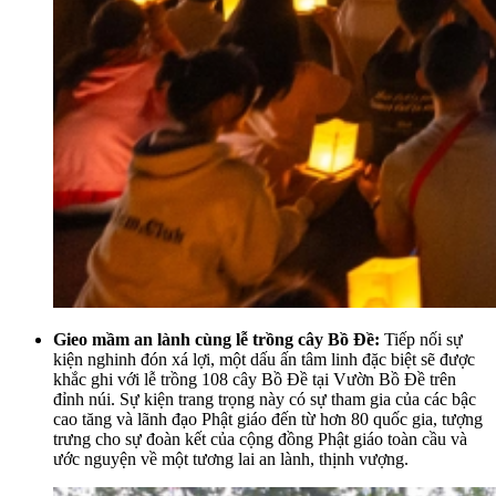
Gieo mầm an lành cùng lễ trồng cây Bồ Đề:
Tiếp nối sự
kiện nghinh đón xá lợi, một dấu ấn tâm linh đặc biệt sẽ được
khắc ghi với lễ trồng 108 cây Bồ Đề tại Vườn Bồ Đề trên
đỉnh núi. Sự kiện trang trọng này có sự tham gia của các bậc
cao tăng và lãnh đạo Phật giáo đến từ hơn 80 quốc gia, tượng
trưng cho sự đoàn kết của cộng đồng Phật giáo toàn cầu và
ước nguyện về một tương lai an lành, thịnh vượng.