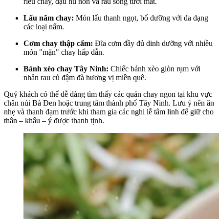
riêu chay, đậu hũ non và rau sống tươi mát.
Lẩu nấm chay:
Món lẩu thanh ngọt, bổ dưỡng với đa dạng
các loại nấm.
Cơm chay thập cẩm:
Đĩa cơm đầy đủ dinh dưỡng với nhiều
món "mặn" chay hấp dẫn.
Bánh xèo chay Tây Ninh:
Chiếc bánh xèo giòn rụm với
nhân rau củ đậm đà hương vị miền quê.
Quý khách có thể dễ dàng tìm thấy các quán chay ngon tại khu vực
chân núi Bà Đen hoặc trung tâm thành phố Tây Ninh. Lưu ý nên ăn
nhẹ và thanh đạm trước khi tham gia các nghi lễ tâm linh để giữ cho
thân – khẩu – ý được thanh tịnh.