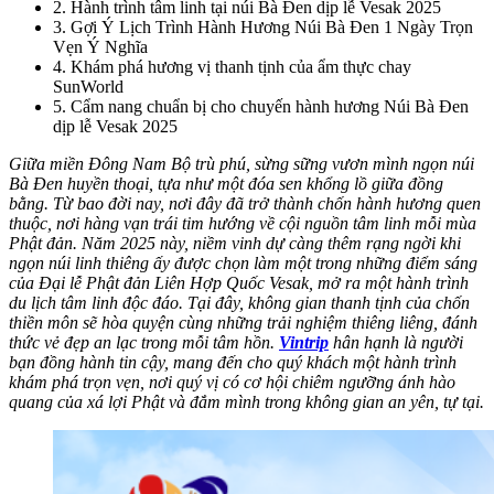
2
.
Hành trình tâm linh tại núi Bà Đen dịp lễ Vesak 2025
3
.
Gợi Ý Lịch Trình Hành Hương Núi Bà Đen 1 Ngày Trọn
Vẹn Ý Nghĩa
4
.
Khám phá hương vị thanh tịnh của ẩm thực chay
SunWorld
5
.
Cẩm nang chuẩn bị cho chuyến hành hương Núi Bà Đen
dịp lễ Vesak 2025
Giữa miền Đông Nam Bộ trù phú, sừng sững vươn mình ngọn núi
Bà Đen huyền thoại, tựa như một đóa sen khổng lồ giữa đồng
bằng. Từ bao đời nay, nơi đây đã trở thành chốn hành hương quen
thuộc, nơi hàng vạn trái tim hướng về cội nguồn tâm linh mỗi mùa
Phật đản. Năm 2025 này, niềm vinh dự càng thêm rạng ngời khi
ngọn núi linh thiêng ấy được chọn làm một trong những điểm sáng
của Đại lễ Phật đản Liên Hợp Quốc Vesak, mở ra một hành trình
du lịch tâm linh độc đáo. Tại đây, không gian thanh tịnh của chốn
thiền môn sẽ hòa quyện cùng những trải nghiệm thiêng liêng, đánh
thức vẻ đẹp an lạc trong mỗi tâm hồn.
Vintrip
hân hạnh là người
bạn đồng hành tin cậy, mang đến cho quý khách một hành trình
khám phá trọn vẹn, nơi quý vị có cơ hội chiêm ngưỡng ánh hào
quang của xá lợi Phật và đắm mình trong không gian an yên, tự tại.