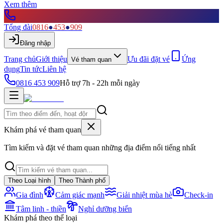
Xem thêm
Tổng đài
0816
●
453
●
909
Đăng nhập
Trang chủ
Giới thiệu
Ưu đãi đặt vé
Ứng
Vé tham quan
dụng
Tin tức
Liên hệ
0816 453 909
Hỗ trợ 7h - 22h mỗi ngày
Khám phá vé tham quan
Tìm kiếm và đặt vé tham quan những địa điểm nổi tiếng nhất
Theo Loại hình
Theo Thành phố
Gia đình
Cảm giác mạnh
Giải nhiệt mùa hè
Check-in
Tâm linh - thiền
Nghỉ dưỡng biển
Khám phá theo thể loại