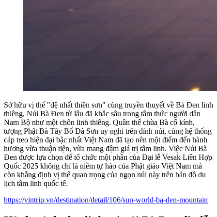
Sở hữu vị thế "đệ nhất thiên sơn" cùng truyền thuyết về Bà Đen linh
thiêng, Núi Bà Đen từ lâu đã khắc sâu trong tâm thức người dân
Nam Bộ như một chốn linh thiêng. Quần thể chùa Bà cổ kính,
tượng Phật Bà Tây Bổ Đà Sơn uy nghi trên đỉnh núi, cùng hệ thống
cáp treo hiện đại bậc nhất Việt Nam đã tạo nên một điểm đến hành
hương vừa thuận tiện, vừa mang đậm giá trị tâm linh. Việc Núi Bà
Đen được lựa chọn để tổ chức một phần của Đại lễ Vesak Liên Hợp
Quốc 2025 không chỉ là niềm tự hào của Phật giáo Việt Nam mà
còn khẳng định vị thế quan trọng của ngọn núi này trên bản đồ du
lịch tâm linh quốc tế.
https://vintrip.vn/destination/detail/106/sun-world-ba-den-mountain