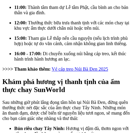
11:00:
Thành tâm tham dự Lễ tắm Phật, cầu bình an cho bản
thân và gia đình.
12:00:
Thưởng thức bữa trưa thanh tịnh với các món chay tại
khu vực ẩm thực dưới chân núi hoặc trên núi.
15:00:
Tham gia Lễ thắp nến cầu nguyện (nếu lịch trình phù
hợp) hoặc tự do vãn cảnh, cảm nhận không gian linh thiêng.
16:00 - 17:00:
Di chuyển xuống núi bằng cáp treo, kết thúc
hành trình hành hương an lạc.
>>>> Tham khảo thêm:
Vé cáp treo Núi Bà Đen 2025
Khám phá hương vị thanh tịnh của ẩm
thực chay SunWorld
Sau những giờ phút lắng đọng tâm hồn tại Núi Bà Đen, đừng quên
thưởng thức nét đặc sắc của ẩm thực chay Tây Ninh. Những món
ăn thanh đạm, được chế biến từ nguyên liệu tươi ngon, sẽ mang đến
cho bạn cảm giác nhẹ nhàng và thư thái:
Bún riêu chay Tây Ninh:
Hương vị đậm đà, thơm ngon với