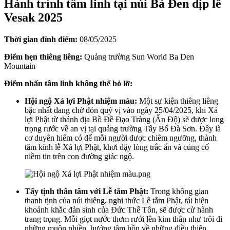
Hành trình tâm linh tại núi Bà Đen dịp lễ
Vesak 2025
Thời gian đỉnh điểm:
08/05/2025
Điểm hẹn thiêng liêng:
Quảng trường Sun World Ba Den
Mountain
Điểm nhấn tâm linh không thể bỏ lỡ:
Hội ngộ Xá lợi Phật nhiệm màu:
Một sự kiện thiêng liêng
bậc nhất đang chờ đón quý vị vào ngày 25/04/2025, khi Xá
lợi Phật từ thánh địa Bồ Đề Đạo Tràng (Ấn Độ) sẽ được long
trọng rước về an vị tại quảng trường Tây Bổ Đà Sơn. Đây là
cơ duyên hiếm có để mỗi người được chiêm ngưỡng, thành
tâm kính lễ Xá lợi Phật, khơi dậy lòng trắc ẩn và củng cố
niềm tin trên con đường giác ngộ.
Tẩy tịnh thân tâm với Lễ tắm Phật:
Trong không gian
thanh tịnh của núi thiêng, nghi thức Lễ tắm Phật, tái hiện
khoảnh khắc đản sinh của Đức Thế Tôn, sẽ được cử hành
trang trọng. Mỗi giọt nước thơm rưới lên kim thân như trôi đi
những muộn phiền, hướng tâm hồn về những điều thiện