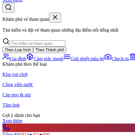
Khám phá vé tham quan
Tìm kiếm và đặt vé tham quan những địa điểm nổi tiếng nhất
Theo Loại hình
Theo Thành phố
Gia đình
Cảm giác mạnh
Giải nhiệt mùa hè
Check-in
Khám phá theo thể loại
Khu vui chơi
Công viên nước
Cáp treo & núi
Tâm linh
Gợi ý dành cho bạn
Xem thêm
Tổng đài
0816
●
453
●
909