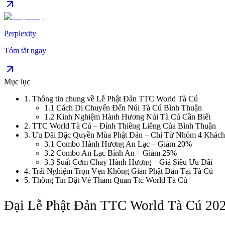
Perplexity
Tóm tắt ngay
Mục lục
1
.
Thông tin chung về Lễ Phật Đản TTC World Tà Cú
1.1
Cách Di Chuyển Đến Núi Tà Cú Bình Thuận
1.2
Kinh Nghiệm Hành Hương Núi Tà Cú Cần Biết
2
.
TTC World Tà Cú – Đỉnh Thiêng Liêng Của Bình Thuận
3
.
Ưu Đãi Đặc Quyền Mùa Phật Đản – Chỉ Từ Nhóm 4 Khách
3.1
Combo Hành Hương An Lạc – Giảm 20%
3.2
Combo An Lạc Bình An – Giảm 25%
3.3
Suất Cơm Chay Hành Hương – Giá Siêu Ưu Đãi
4
.
Trải Nghiệm Trọn Vẹn Không Gian Phật Đản Tại Tà Cú
5
.
Thông Tin Đặt Vé Tham Quan Ttc World Tà Cú
Đại Lễ Phật Đản TTC World Tà Cú 20