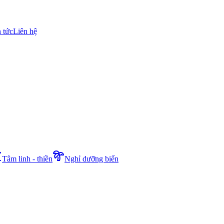
n tức
Liên hệ
Tâm linh - thiền
Nghỉ dưỡng biển