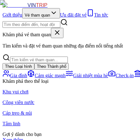
VIN
TRIP
Giới thiệu
Ưu đãi đặt vé
Tin tức
Vé tham quan
Khám phá vé tham quan
Tìm kiếm và đặt vé tham quan những địa điểm nổi tiếng nhất
Theo Loại hình
Theo Thành phố
Gia đình
Cảm giác mạnh
Giải nhiệt mùa hè
Check-in
Khám phá theo thể loại
Khu vui chơi
Công viên nước
Cáp treo & núi
Tâm linh
Gợi ý dành cho bạn
Xem thêm