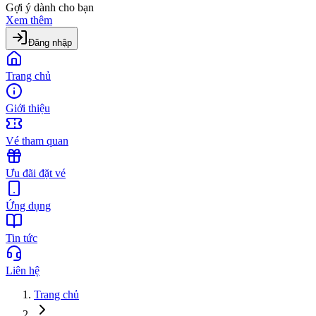
Gợi ý dành cho bạn
Xem thêm
Đăng nhập
Trang chủ
Giới thiệu
Vé tham quan
Ưu đãi đặt vé
Ứng dụng
Tin tức
Liên hệ
Trang chủ