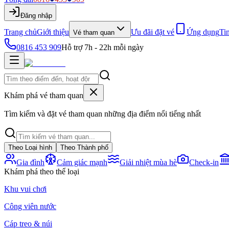
Đăng nhập
Trang chủ
Giới thiệu
Ưu đãi đặt vé
Ứng dụng
Ti
Vé tham quan
0816 453 909
Hỗ trợ 7h - 22h mỗi ngày
Khám phá vé tham quan
Tìm kiếm và đặt vé tham quan những địa điểm nổi tiếng nhất
Theo Loại hình
Theo Thành phố
Gia đình
Cảm giác mạnh
Giải nhiệt mùa hè
Check-in
Khám phá theo thể loại
Khu vui chơi
Công viên nước
Cáp treo & núi