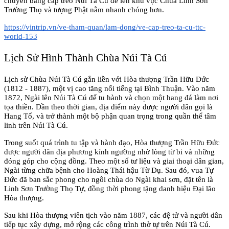
chuyển bằng cáp treo Núi Tà Cú để lên khu vực Chùa Linh Sơn 
Trường Thọ và tượng Phật nằm nhanh chóng hơn.
https://vintrip.vn/ve-tham-quan/lam-dong/ve-cap-treo-ta-cu-ttc-
world-153
Lịch Sử Hình Thành Chùa Núi Tà Cú
Lịch sử Chùa Núi Tà Cú gắn liền với Hòa thượng Trần Hữu Đức 
(1812 - 1887), một vị cao tăng nổi tiếng tại Bình Thuận. Vào năm 
1872, Ngài lên Núi Tà Cú để tu hành và chọn một hang đá làm nơi 
tọa thiền. Dần theo thời gian, địa điểm này được người dân gọi là 
Hang Tổ, và trở thành một bộ phận quan trọng trong quần thể tâm 
linh trên Núi Tà Cú.
Trong suốt quá trình tu tập và hành đạo, Hòa thượng Trần Hữu Đức 
được người dân địa phương kính ngưỡng nhờ lòng từ bi và những 
đóng góp cho cộng đồng. Theo một số tư liệu và giai thoại dân gian, 
Ngài từng chữa bệnh cho Hoàng Thái hậu Từ Dụ. Sau đó, vua Tự 
Đức đã ban sắc phong cho ngôi chùa do Ngài khai sơn, đặt tên là 
Linh Sơn Trường Thọ Tự, đồng thời phong tặng danh hiệu Đại lão 
Hòa thượng.
Sau khi Hòa thượng viên tịch vào năm 1887, các đệ tử và người dân 
tiếp tục xây dựng, mở rộng các công trình thờ tự trên Núi Tà Cú. 