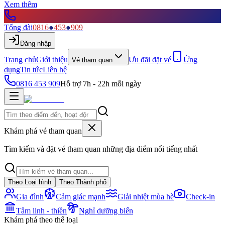
Xem thêm
Tổng đài
0816
●
453
●
909
Đăng nhập
Trang chủ
Giới thiệu
Ưu đãi đặt vé
Ứng
Vé tham quan
dụng
Tin tức
Liên hệ
0816 453 909
Hỗ trợ 7h - 22h mỗi ngày
Khám phá vé tham quan
Tìm kiếm và đặt vé tham quan những địa điểm nổi tiếng nhất
Theo Loại hình
Theo Thành phố
Gia đình
Cảm giác mạnh
Giải nhiệt mùa hè
Check-in
Tâm linh - thiền
Nghỉ dưỡng biển
Khám phá theo thể loại