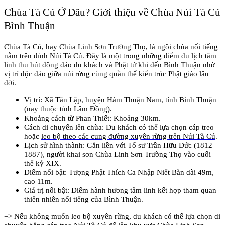
Chùa Tà Cú Ở Đâu? Giới thiệu về Chùa Núi Tà Cú 
Bình Thuận
Chùa Tà Cú, hay Chùa Linh Sơn Trường Thọ, là ngôi chùa nổi tiếng 
nằm trên đỉnh 
Núi Tà Cú
. Đây là một trong những điểm du lịch tâm 
linh thu hút đông đảo du khách và Phật tử khi đến Bình Thuận nhờ 
vị trí độc đáo giữa núi rừng cùng quần thể kiến trúc Phật giáo lâu 
đời.
Vị trí: Xã Tân Lập, huyện Hàm Thuận Nam, tỉnh Bình Thuận 
(nay thuộc tỉnh Lâm Đồng).
Khoảng cách từ Phan Thiết: Khoảng 30km.
Cách di chuyển lên chùa: Du khách có thể lựa chọn cáp treo 
hoặc 
leo bộ theo các cung đường xuyên rừng trên Núi Tà Cú
.
Lịch sử hình thành: Gắn liền với Tổ sư Trần Hữu Đức (1812–
1887), người khai sơn Chùa Linh Sơn Trường Thọ vào cuối 
thế kỷ XIX.
Điểm nổi bật: Tượng Phật Thích Ca Nhập Niết Bàn dài 49m, 
cao 11m.
Giá trị nổi bật: Điểm hành hương tâm linh kết hợp tham quan 
thiên nhiên nổi tiếng của Bình Thuận.
=> Nếu không muốn leo bộ xuyên rừng, du khách có thể lựa chọn di 