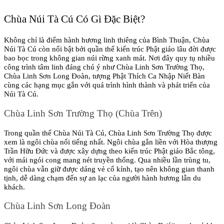
Chùa Núi Tà Cú Có Gì Đặc Biệt?
Không chỉ là điểm hành hương linh thiêng của Bình Thuận, Chùa 
Núi Tà Cú còn nổi bật bởi quần thể kiến trúc Phật giáo lâu đời được 
bao bọc trong không gian núi rừng xanh mát. Nơi đây quy tụ nhiều 
công trình tâm linh đáng chú ý như Chùa Linh Sơn Trường Thọ, 
Chùa Linh Sơn Long Đoàn, tượng Phật Thích Ca Nhập Niết Bàn 
cùng các hạng mục gắn với quá trình hình thành và phát triển của 
Núi Tà Cú.
Chùa Linh Sơn Trường Thọ (Chùa Trên)
Trong quần thể Chùa Núi Tà Cú, Chùa Linh Sơn Trường Thọ được 
xem là ngôi chùa nổi tiếng nhất. Ngôi chùa gắn liền với Hòa thượng 
Trần Hữu Đức và được xây dựng theo kiến trúc Phật giáo Bắc tông, 
với mái ngói cong mang nét truyền thống. Qua nhiều lần trùng tu, 
ngôi chùa vẫn giữ được dáng vẻ cổ kính, tạo nên không gian thanh 
tịnh, dễ dàng chạm đến sự an lạc của người hành hương lẫn du 
khách.
Chùa Linh Sơn Long Đoàn