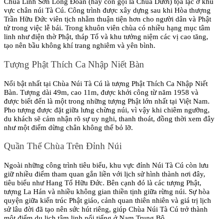
Chùa Linh Sơn Long Đoàn (hay còn gọi là Chùa Dưới) tọa lạc ở khu 
vực chân núi Tà Cú. Công trình được xây dựng sau khi Hòa thượng 
Trần Hữu Đức viên tịch nhằm thuận tiện hơn cho người dân và Phật 
tử trong việc lễ bái. Trong khuôn viên chùa có nhiều hạng mục tâm 
linh như điện thờ Phật, tháp Tổ và khu tưởng niệm các vị cao tăng, 
tạo nên bầu không khí trang nghiêm và yên bình.
Tượng Phật Thích Ca Nhập Niết Bàn
Nổi bật nhất tại Chùa Núi Tà Cú là tượng Phật Thích Ca Nhập Niết 
Bàn. Tượng dài 49m, cao 11m, được khởi công từ năm 1958 và 
được biết đến là một trong những tượng Phật lớn nhất tại Việt Nam. 
Pho tượng được đặt giữa lưng chừng núi, vì vậy khi chiêm ngưỡng, 
du khách sẽ cảm nhận rõ sự uy nghi, thanh thoát, đồng thời xem đây 
như một điểm dừng chân không thể bỏ lỡ.
Quần Thể Chùa Trên Đỉnh Núi
Ngoài những công trình tiêu biểu, khu vực đỉnh Núi Tà Cú còn lưu 
giữ nhiều điểm tham quan gắn liền với lịch sử hình thành nơi đây, 
tiêu biểu như Hang Tổ Hữu Đức. Bên cạnh đó là các tượng Phật, 
tượng La Hán và nhiều không gian thiền tịnh giữa rừng núi. Sự hòa 
quyện giữa kiến trúc Phật giáo, cảnh quan thiên nhiên và giá trị lịch 
sử lâu đời đã tạo nên sức hút riêng, giúp Chùa Núi Tà Cú trở thành 
một điểm du lịch tâm linh nổi tiếng ở Nam Trung Bộ.