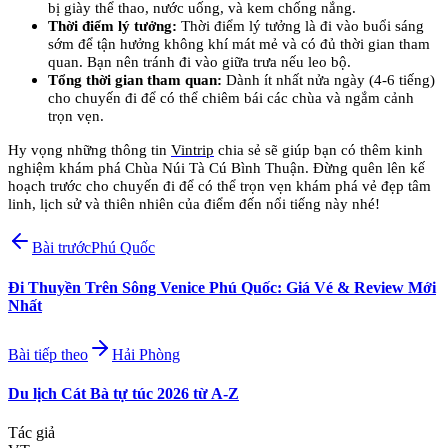
bị giày thể thao, nước uống, và kem chống nắng.
Thời điểm lý tưởng:
 Thời điểm lý tưởng là đi vào buổi sáng 
sớm để tận hưởng không khí mát mẻ và có đủ thời gian tham 
quan. Bạn nên tránh đi vào giữa trưa nếu leo bộ.
Tổng thời gian tham quan:
 Dành ít nhất nửa ngày (4-6 tiếng) 
cho chuyến đi để có thể chiêm bái các chùa và ngắm cảnh 
trọn vẹn.
Hy vọng những thông tin 
Vintrip
 chia sẻ sẽ giúp bạn có thêm kinh 
nghiệm khám phá Chùa Núi Tà Cú Bình Thuận. Đừng quên lên kế 
hoạch trước cho chuyến đi để có thể trọn vẹn khám phá vẻ đẹp tâm 
linh, lịch sử và thiên nhiên của điểm đến nổi tiếng này nhé!
Bài trước
Phú Quốc
Đi Thuyền Trên Sông Venice Phú Quốc: Giá Vé & Review Mới
Nhất
Bài tiếp theo
Hải Phòng
Du lịch Cát Bà tự túc 2026 từ A-Z
Tác giả