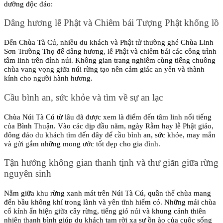
dưỡng độc đáo:
Dâng hương lễ Phật và Chiêm bái Tượng Phật khổng lồ
Đến Chùa Tà Cú, nhiều du khách và Phật tử thường ghé Chùa Linh 
Sơn Trường Thọ để dâng hương, lễ Phật và chiêm bái các công trình 
tâm linh trên đỉnh núi. Không gian trang nghiêm cùng tiếng chuông 
chùa vang vọng giữa núi rừng tạo nên cảm giác an yên và thành 
kính cho người hành hương.
Cầu bình an, sức khỏe và tìm về sự an lạc
Chùa Núi Tà Cú từ lâu đã được xem là điểm đến tâm linh nổi tiếng 
của Bình Thuận. Vào các dịp đầu năm, ngày Rằm hay lễ Phật giáo, 
đông đảo du khách tìm đến đây để cầu bình an, sức khỏe, may mắn 
và gửi gắm những mong ước tốt đẹp cho gia đình.
Tận hưởng không gian thanh tịnh và thư giãn giữa rừng 
nguyên sinh
Nằm giữa khu rừng xanh mát trên Núi Tà Cú, quần thể chùa mang 
đến bầu không khí trong lành và yên tĩnh hiếm có. Những mái chùa 
cổ kính ẩn hiện giữa cây rừng, tiếng gió núi và khung cảnh thiên 
nhiên thanh bình giúp du khách tạm rời xa sự ồn ào của cuộc sống 