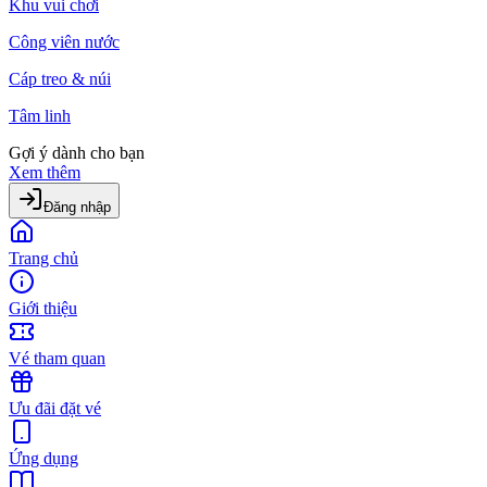
Khu vui chơi
Công viên nước
Cáp treo & núi
Tâm linh
Gợi ý dành cho bạn
Xem thêm
Đăng nhập
Trang chủ
Giới thiệu
Vé tham quan
Ưu đãi đặt vé
Ứng dụng