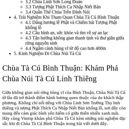
3.2
Chùa Linh Sơn Long Đoàn
3.3
Tượng Phật Thích Ca Nhập Niết Bàn
3.4
Quần Thể Chùa Trên Đỉnh Núi
4
.
Trải Nghiệm Khi Tham Quan Chùa Tà Cú Bình Thuận
4.1
Dâng hương lễ Phật và Chiêm bái Tượng Phật
khổng lồ
4.2
Cầu bình an, sức khỏe và tìm về sự an lạc
4.3
Tận hưởng không gian thanh tịnh và thư giãn giữa
rừng nguyên sinh
4.4
Ngắm cảnh hùng vĩ từ độ cao hơn 400m
5
.
Kinh Nghiệm Đi Chùa Núi Tà Cú
Chùa Tà Cú Bình Thuận: Khám Phá 
Chùa Núi Tà Cú Linh Thiêng
Giữa không gian núi rừng hùng vĩ của Bình Thuận, Chùa Núi Tà Cú 
từ lâu đã trở thành điểm hành hương quen thuộc của du khách thập 
phương. Không chỉ nổi tiếng với Chùa Linh Sơn Trường Thọ linh 
thiêng và tượng Phật Thích Ca Nhập Niết Bàn khổng lồ, nơi đây còn 
mang đến cảm giác bình yên hiếm có giữa thiên nhiên xanh mát. 
Hãy cùng Vintrip khám phá Chùa Tà Cú kèm những trải nghiệm đặc 
sắc khi đi Chùa Tà Cú Bình Thuận trong bài viết dưới đây.