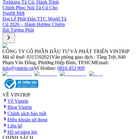
Trekking Tà Cú: Hành Trình
Chinh Phục Núi Tà Cú Cho
Người Mới
Đại Lễ Phật Đản TTC World Tà
Cú 2026 – Hành Hương Chiêm
Bái Tượng Phật
CÔNG TY CỔ PHẦN ĐẦU TƯ VÀ PHÁT TRIỂN VINTRIP
Mã số thuế: 0315592021
Văn phòng giao dịch : Tầng Trệt, 840
Phạm Văn Đồng, Phường Hiệp Bình, TP.HCM
Email:
info@vintrip.vn
Số Hotline:
0816 453 909
VỀ VINTRIP
Về Vintrip
Blog Vintrip
Chính sách bảo mật
Điều khoản sử dụng
Liên hệ
Hồ sơ năng lực
CHÍNH SÁCH