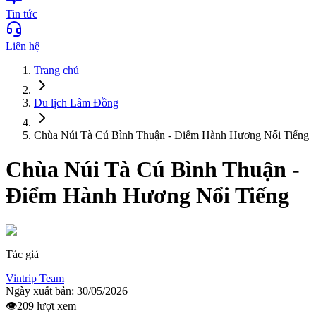
Tin tức
Liên hệ
Trang chủ
Du lịch
Lâm Đồng
Chùa Núi Tà Cú Bình Thuận - Điểm Hành Hương Nổi Tiếng
Chùa Núi Tà Cú Bình Thuận -
Điểm Hành Hương Nổi Tiếng
Tác giả
Vintrip Team
Ngày xuất bản:
30/05/2026
👁️
209
lượt xem