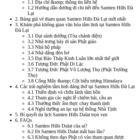
1.1
Địa chỉ &amp; thông tin liên hệ
1.2
Hướng dẫn đường đi chi tiết đến Samten Hills Đà
Lạt
2
.
Bảng giá vé tham quan Samten Hills Đà Lạt mới nhất
3
.
Khám phá không gian văn hóa tâm linh tại Samten Hills
Đà Lạt
3.1
Đại sảnh đường (Tòa chánh điện)
3.2
Nhà trưng bày di sản Phật giáo
3.3
Nhà hộ pháp
3.4
Nhà dâng đèn bơ
3.5
Đại Bảo Tháp Kinh Luân lớn nhất thế giới
3.6
Tượng Đức Phật Di Lặc
3.7
Tượng Đức Phật Vô Lượng Thọ (Phật Trường
Thọ)
3.8
Cổng Mây &amp; Cột biểu tượng Himalaya
4
.
Các trải nghiệm tâm linh đáng thử tại Samten Hills Đà Lạt
4.1
Thiền định và chữa lành tâm hồn
4.2
Tham gia các nghi lễ chiêm bái, cầu an
4.3
Thưởng thức ẩm thực chay thanh tịnh
4.4
Nghỉ dưỡng an lạc tại hệ thống Nhà Tịnh
5
.
Bí quyết du lịch Samten Hills Dalat trọn vẹn
6
.
FAQs
6.1
Samten Hills Dalat của ai?
6.2
Đi Samten Hills Dalat mất bao lâu?
6.3
Không theo đạo Phật có vào tham quan được