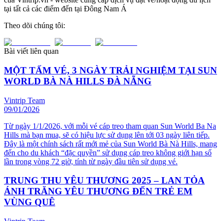
tại tất cả các điểm đến tại Đông Nam Á
Theo dõi chúng tôi:
Bài viết liên quan
MỘT TẤM VÉ, 3 NGÀY TRẢI NGHIỆM TẠI SUN
WORLD BÀ NÀ HILLS ĐÀ NẴNG
Vintrip Team
09/01/2026
Từ ngày 1/1/2026, với mỗi vé cáp treo tham quan Sun World Ba Na
Hills mà bạn mua, sẽ có hiệu lực sử dụng lên tới 03 ngày liên tiếp.
Đây là một chính sách rất mới mẻ của Sun World Bà Nà Hills, mang
đến cho du khách “đặc quyền” sử dụng cáp treo không giới hạn số
lần trong vòng 72 giờ, tính từ ngày đầu tiên sử dụng vé.
TRUNG THU YÊU THƯƠNG 2025 – LAN TỎA
ÁNH TRĂNG YÊU THƯƠNG ĐẾN TRẺ EM
VÙNG QUÊ