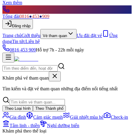
Xem thêm
Tổng đài
0816
●
453
●
909
Đăng nhập
Trang chủ
Giới thiệu
Ưu đãi đặt vé
Ứng
Vé tham quan
dụng
Tin tức
Liên hệ
0816 453 909
Hỗ trợ 7h - 22h mỗi ngày
Khám phá vé tham quan
Tìm kiếm và đặt vé tham quan những địa điểm nổi tiếng nhất
Theo Loại hình
Theo Thành phố
Gia đình
Cảm giác mạnh
Giải nhiệt mùa hè
Check-in
Tâm linh - thiền
Nghỉ dưỡng biển
Khám phá theo thể loại