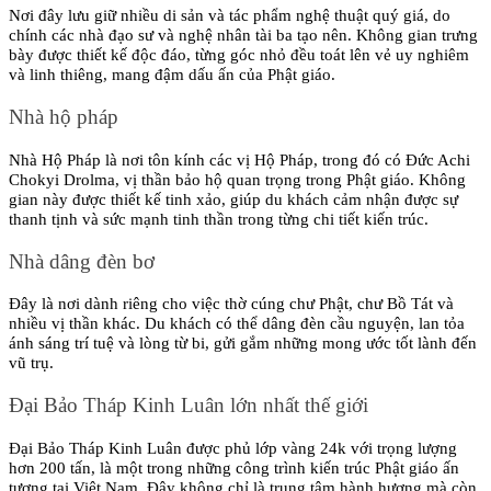
Nơi đây lưu giữ nhiều di sản và tác phẩm nghệ thuật quý giá, do 
chính các nhà đạo sư và nghệ nhân tài ba tạo nên. Không gian trưng 
bày được thiết kế độc đáo, từng góc nhỏ đều toát lên vẻ uy nghiêm 
và linh thiêng, mang đậm dấu ấn của Phật giáo.
Nhà hộ pháp
Nhà Hộ Pháp là nơi tôn kính các vị Hộ Pháp, trong đó có Đức Achi 
Chokyi Drolma, vị thần bảo hộ quan trọng trong Phật giáo. Không 
gian này được thiết kế tinh xảo, giúp du khách cảm nhận được sự 
thanh tịnh và sức mạnh tinh thần trong từng chi tiết kiến trúc.
Nhà dâng đèn bơ
Đây là nơi dành riêng cho việc thờ cúng chư Phật, chư Bồ Tát và 
nhiều vị thần khác. Du khách có thể dâng đèn cầu nguyện, lan tỏa 
ánh sáng trí tuệ và lòng từ bi, gửi gắm những mong ước tốt lành đến 
vũ trụ.
Đại Bảo Tháp Kinh Luân lớn nhất thế giới
Đại Bảo Tháp Kinh Luân được phủ lớp vàng 24k với trọng lượng 
hơn 200 tấn, là một trong những công trình kiến trúc Phật giáo ấn 
tượng tại Việt Nam. Đây không chỉ là trung tâm hành hương mà còn 