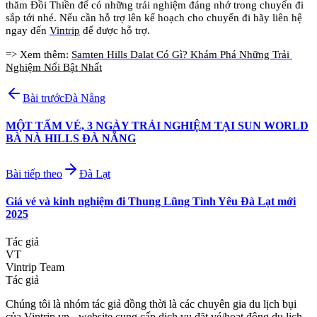
thăm Đồi Thiền để có những trải nghiệm đáng nhớ trong chuyến đi 
sắp tới nhé. Nếu cần hỗ trợ lên kế hoạch cho chuyến đi hãy liên hệ 
ngay đến 
Vintrip
 để được hỗ trợ.
=> Xem thêm: 
Samten Hills Dalat Có Gì? Khám Phá Những Trải 
Nghiệm Nổi Bật Nhất
Bài trước
Đà Nẵng
MỘT TẤM VÉ, 3 NGÀY TRẢI NGHIỆM TẠI SUN WORLD
BÀ NÀ HILLS ĐÀ NẴNG
Bài tiếp theo
Đà Lạt
Giá vé và kinh nghiệm đi Thung Lũng Tình Yêu Đà Lạt mới
2025
Tác giả
VT
Vintrip Team
Tác giả
Chúng tôi là nhóm tác giả đồng thời là các chuyên gia du lịch bụi
của Vintrip.vn - website cung cấp dịch vụ đặt vé/hoạt động du lịch