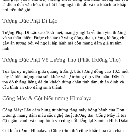
là điểm đến văn hóa, thu hút hàng ngàn tín đồ và du khách từ khắp 
nơi trên thế giới.
Tượng Đức Phật Di Lặc
Tượng Phật Di Lặc cao 10.5 mét, mang ý nghĩa về tình yêu thương 
và sự thân thiện. Được chế tác từ vàng đồng thau, tượng không chỉ 
gây ấn tượng bởi vẻ ngoài lấp lánh mà còn mang đậm giá trị tâm 
linh.
Tượng Đức Phật Vô Lượng Thọ (Phật Trường Thọ)
Tọa lạc uy nghiêm giữa quảng trường, bức tượng đồng cao 10.5 mét 
này là biểu tượng của sức khỏe và sự trường thọ viên mãn. Đây là 
tọa độ thiêng liêng để du khách dừng chân tĩnh tâm, thiền định và 
cầu bình an cho đấng sinh thành.
Cổng Mây & Cột biểu tượng Himalaya
Cổng Mây: Lấy cảm hứng từ những tầng mây bồng bềnh của Đơn 
Dương, mang đậm màu sắc nghệ thuật đương đại, Cổng Mây là tọa 
độ ngắm cảnh và chụp hình vô cùng nổi tiếng tại Samten Hills Dalat.
Cột biểu tượng Himalaya: Công trình thủ công khắc họa câu chân 