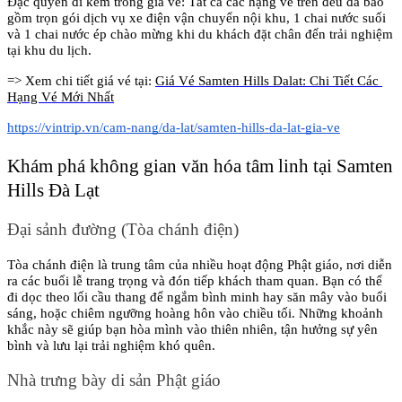
Đặc quyền đi kèm trong giá vé: Tất cả các hạng vé trên đều đã bao 
gồm trọn gói dịch vụ xe điện vận chuyển nội khu, 1 chai nước suối 
và 1 chai nước ép chào mừng khi du khách đặt chân đến trải nghiệm 
tại khu du lịch.
=> Xem chi tiết giá vé tại: 
Giá Vé Samten Hills Dalat: Chi Tiết Các 
Hạng Vé Mới Nhất
https://vintrip.vn/cam-nang/da-lat/samten-hills-da-lat-gia-ve
Khám phá không gian văn hóa tâm linh tại Samten 
Hills Đà Lạt
Đại sảnh đường (Tòa chánh điện)
Tòa chánh điện là trung tâm của nhiều hoạt động Phật giáo, nơi diễn 
ra các buổi lễ trang trọng và đón tiếp khách tham quan. Bạn có thể 
đi dọc theo lối cầu thang để ngắm bình minh hay săn mây vào buổi 
sáng, hoặc chiêm ngưỡng hoàng hôn vào chiều tối. Những khoảnh 
khắc này sẽ giúp bạn hòa mình vào thiên nhiên, tận hưởng sự yên 
bình và lưu lại trải nghiệm khó quên.
Nhà trưng bày di sản Phật giáo