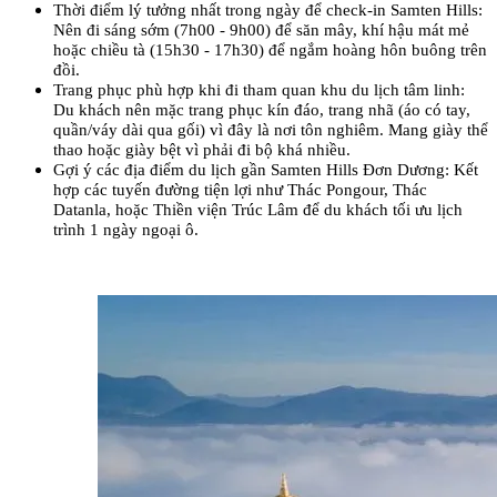
Thời điểm lý tưởng nhất trong ngày để check-in Samten Hills: 
Nên đi sáng sớm (7h00 - 9h00) để săn mây, khí hậu mát mẻ 
hoặc chiều tà (15h30 - 17h30) để ngắm hoàng hôn buông trên 
đồi.
Trang phục phù hợp khi đi tham quan khu du lịch tâm linh: 
Du khách nên mặc trang phục kín đáo, trang nhã (áo có tay, 
quần/váy dài qua gối) vì đây là nơi tôn nghiêm. Mang giày thể 
thao hoặc giày bệt vì phải đi bộ khá nhiều.
Gợi ý các địa điểm du lịch gần Samten Hills Đơn Dương: Kết 
hợp các tuyến đường tiện lợi như Thác Pongour, Thác 
Datanla, hoặc Thiền viện Trúc Lâm để du khách tối ưu lịch 
trình 1 ngày ngoại ô.