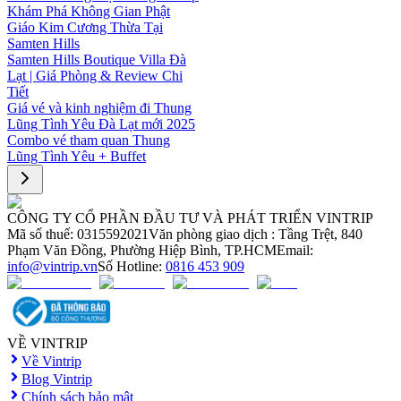
Khám Phá Không Gian Phật
Giáo Kim Cương Thừa Tại
Samten Hills
Samten Hills Boutique Villa Đà
Lạt | Giá Phòng & Review Chi
Tiết
Giá vé và kinh nghiệm đi Thung
Lũng Tình Yêu Đà Lạt mới 2025
Combo vé tham quan Thung
Lũng Tình Yêu + Buffet
CÔNG TY CỔ PHẦN ĐẦU TƯ VÀ PHÁT TRIỂN VINTRIP
Mã số thuế: 0315592021
Văn phòng giao dịch : Tầng Trệt, 840
Phạm Văn Đồng, Phường Hiệp Bình, TP.HCM
Email:
info@vintrip.vn
Số Hotline:
0816 453 909
VỀ VINTRIP
Về Vintrip
Blog Vintrip
Chính sách bảo mật