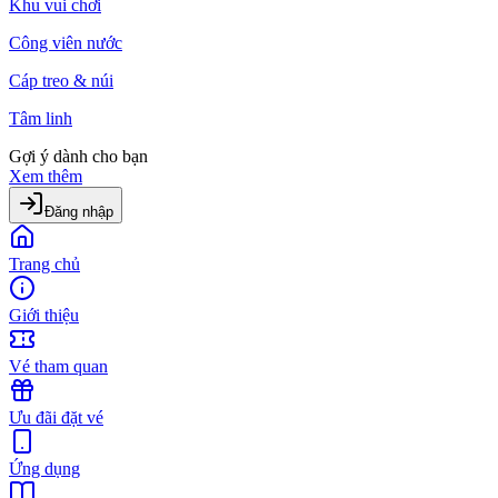
Khu vui chơi
Công viên nước
Cáp treo & núi
Tâm linh
Gợi ý dành cho bạn
Xem thêm
Đăng nhập
Trang chủ
Giới thiệu
Vé tham quan
Ưu đãi đặt vé
Ứng dụng