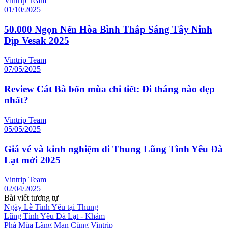
Vintrip Team
01/10/2025
50.000 Ngọn Nến Hòa Bình Thắp Sáng Tây Ninh
Dịp Vesak 2025
Vintrip Team
07/05/2025
Review Cát Bà bốn mùa chi tiết: Đi tháng nào đẹp
nhất?
Vintrip Team
05/05/2025
Giá vé và kinh nghiệm đi Thung Lũng Tình Yêu Đà
Lạt mới 2025
Vintrip Team
02/04/2025
Bài viết tương tự
Ngày Lễ Tình Yêu tại Thung
Lũng Tình Yêu Đà Lạt - Khám
Phá Mùa Lãng Mạn Cùng Vintrip