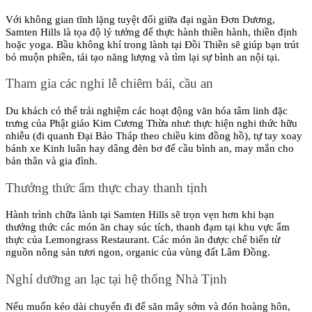
Với không gian tĩnh lặng tuyệt đối giữa đại ngàn Đơn Dương, 
Samten Hills là tọa độ lý tưởng để thực hành thiền hành, thiền định 
hoặc yoga. Bầu không khí trong lành tại Đồi Thiền sẽ giúp bạn trút 
bỏ muộn phiền, tái tạo năng lượng và tìm lại sự bình an nội tại.
Tham gia các nghi lễ chiêm bái, cầu an
Du khách có thể trải nghiệm các hoạt động văn hóa tâm linh đặc 
trưng của Phật giáo Kim Cương Thừa như: thực hiện nghi thức hữu 
nhiễu (đi quanh Đại Bảo Tháp theo chiều kim đồng hồ), tự tay xoay 
bánh xe Kinh luân hay dâng đèn bơ để cầu bình an, may mắn cho 
bản thân và gia đình.
Thưởng thức ẩm thực chay thanh tịnh
Hành trình chữa lành tại Samten Hills sẽ trọn vẹn hơn khi bạn 
thưởng thức các món ăn chay súc tích, thanh đạm tại khu vực ẩm 
thực của Lemongrass Restaurant. Các món ăn được chế biến từ 
nguồn nông sản tươi ngon, organic của vùng đất Lâm Đồng.
Nghỉ dưỡng an lạc tại hệ thống Nhà Tịnh
Nếu muốn kéo dài chuyến đi để săn mây sớm và đón hoàng hôn, 