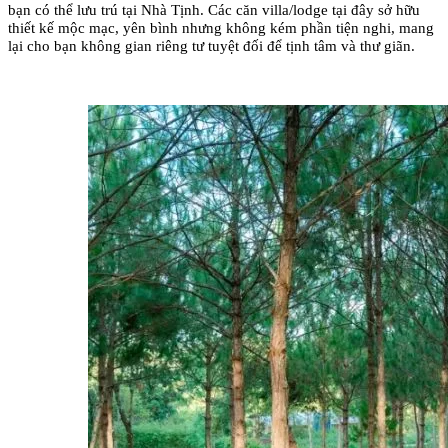
bạn có thể lưu trú tại Nhà Tịnh. Các căn villa/lodge tại đây sở hữu 
thiết kế mộc mạc, yên bình nhưng không kém phần tiện nghi, mang 
lại cho bạn không gian riêng tư tuyệt đối để tịnh tâm và thư giãn.