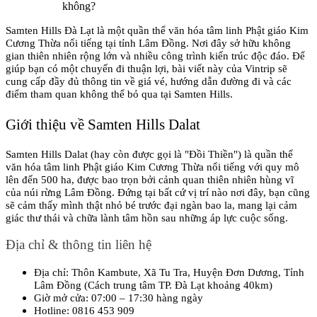
không?
Samten Hills Đà Lạt là một quần thể văn hóa tâm linh Phật giáo Kim 
Cương Thừa nổi tiếng tại tỉnh Lâm Đồng. Nơi đây sở hữu không 
gian thiên nhiên rộng lớn và nhiều công trình kiến trúc độc đáo. Để 
giúp bạn có một chuyến đi thuận lợi, bài viết này của Vintrip sẽ 
cung cấp đầy đủ thông tin về giá vé, hướng dẫn đường đi và các 
điểm tham quan không thể bỏ qua tại Samten Hills.
Giới thiệu về Samten Hills Dalat
Samten Hills Dalat (hay còn được gọi là "Đồi Thiền") là quần thể 
văn hóa tâm linh Phật giáo Kim Cương Thừa nổi tiếng với quy mô 
lên đến 500 ha, được bao trọn bởi cảnh quan thiên nhiên hùng vĩ 
của núi rừng Lâm Đồng. Đứng tại bất cứ vị trí nào nơi đây, bạn cũng 
sẽ cảm thấy mình thật nhỏ bé trước đại ngàn bao la, mang lại cảm 
giác thư thái và chữa lành tâm hồn sau những áp lực cuộc sống.
Địa chỉ & thông tin liên hệ
Địa chỉ: Thôn Kambute, Xã Tu Tra, Huyện Đơn Dương, Tỉnh 
Lâm Đồng (Cách trung tâm TP. Đà Lạt khoảng 40km)
Giờ mở cửa: 07:00 – 17:30 hàng ngày
Hotline: 0816 453 909