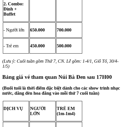
2. Combo: 
Đỉnh + 
Buffet
- Người lớn
650.000
700.000
- Trẻ em
450.000
500.000
(Lưu ý: Cuối tuần gồm Thứ 7, CN. Lễ gồm: 1-4/1, Giỗ Tổ, 30/4-
1/5)
Bảng giá vé tham quan Núi Bà Đen sau 17H00 
(Buổi tuối là thời điểm đặc biệt dành cho các show trình nhạc 
nước, dâng đèn hoa đăng vào mỗi thứ 7 cuối tuần)
DỊCH VỤ
NGƯỜI 
TRẺ EM 
LỚN
(1m-1m4)