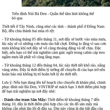
Trên đỉnh Núi Bà Đen - Quần thể tâm linh không thể 
bỏ qua
Thời tiết ở Tây Ninh, cũng như các tỉnh – thành phố ở Đông Nam 
Bộ, đều chia thành hai mùa rõ rệt:
- Từ khoảng tháng 05 đến tháng 11, nơi đây sẽ bước vào mùa mưa, 
lúc này sẽ có những cơn mưa rào bất chợt. Đừng lo lắng vì sau cơn 
mưa không khí nơi đây sẽ vô cùng thoáng đãng và dễ chịu. Đặc 
biệt, nếu bạn có thể trải nghiệm cảm giác ngồi trong cabin cáp treo 
ngắm mưa lất phất vô cùng lãng mạn.
- Từ khoảng tháng 12 đến tháng 04, lúc này thời tiết khô ráo, nắng 
vàng ươm. Đây là thời điểm lý tưởng để chuyến đi của bạn trở nên 
hoàn hảo mà không bị trì hoãn bởi lý do thời tiết.
Lưu ý: Nếu bạn đang lên kế hoạch cho chuyến đi khám phá, chinh 
phục đỉnh núi Bà Đen, VINTRIP sẽ mách bạn 3 thời điểm phù hợp 
để bạn trải nghiệm tại nơi đây nhé:
- 
Dành cho team Săn Mây:
 Thời điểm từ khoảng tháng 7 đến 
tháng 10, đây là thời điểm phù hợp cho các tín đồ săn mây mà 
không cần phải lặn lội đi đâu xa. Dịp này cũng là dịp bắt đầu của 