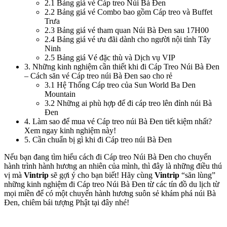
2.1
Bảng giá vé Cáp treo Núi Bà Đen
2.2
Bảng giá vé Combo bao gồm Cáp treo và Buffet
Trưa
2.3
Bảng giá vé tham quan Núi Bà Đen sau 17H00
2.4
Bảng giá vé ưu đãi dành cho người nội tỉnh Tây
Ninh
2.5
Bảng giá Vé đặc thù và Dịch vụ VIP
3
.
Những kinh nghiệm cần thiết khi đi Cáp Treo Núi Bà Đen
– Cách săn vé Cáp treo núi Bà Đen sao cho rẻ
3.1
Hệ Thống Cáp treo của Sun World Ba Den
Mountain
3.2
Những ai phù hợp để đi cáp treo lên đỉnh núi Bà
Đen
4
.
Làm sao để mua vé Cáp treo núi Bà Đen tiết kiệm nhất?
Xem ngay kinh nghiệm này!
5
.
Cần chuẩn bị gì khi đi Cáp treo núi Bà Đen
Nếu bạn đang tìm hiểu cách đi Cáp treo Núi Bà Đen cho chuyến 
hành trình hành hương an nhiên của mình, thì đây là những điều thú 
vị mà 
Vintrip
 sẽ gợi ý cho bạn biết! Hãy cùng 
Vintrip
 “săn lùng” 
những kinh nghiệm đi Cáp treo Núi Bà Đen từ các tín đồ du lịch từ 
mọi miền để có một chuyến hành hương suôn sẻ khám phá núi Bà 
Đen, chiêm bái tượng Phật tại đây nhé!