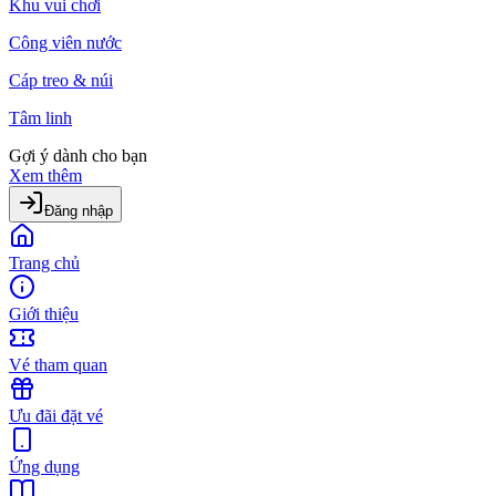
Khu vui chơi
Công viên nước
Cáp treo & núi
Tâm linh
Gợi ý dành cho bạn
Xem thêm
Đăng nhập
Trang chủ
Giới thiệu
Vé tham quan
Ưu đãi đặt vé
Ứng dụng