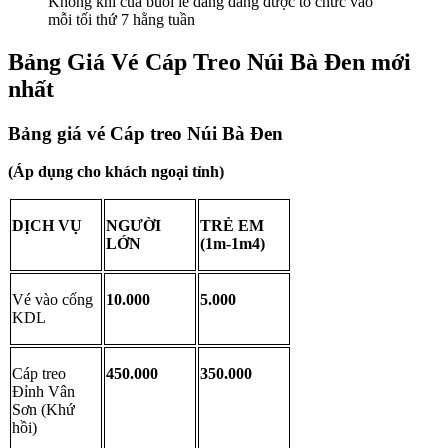
Không khí của buổi lễ dâng đăng được tổ chức vào 
mỗi tối thứ 7 hằng tuần
Bảng Giá Vé Cáp Treo Núi Bà Đen mới 
nhất
Bảng giá vé Cáp treo Núi Bà Đen 
(Áp dụng cho khách ngoại tỉnh)
DỊCH VỤ
NGƯỜI 
TRẺ EM 
LỚN
(1m-1m4)
Vé vào cổng 
10.000
5.000
KDL
Cáp treo 
450.000
350.000
Đỉnh Vân 
Sơn (Khứ 
hồi)