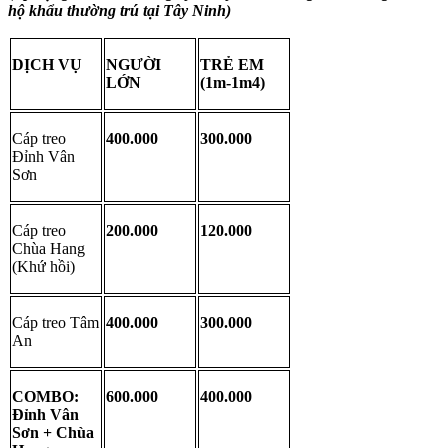
hộ khẩu thường trú tại Tây Ninh)
DỊCH VỤ
NGƯỜI 
TRẺ EM 
LỚN
(1m-1m4)
Cáp treo 
400.000
300.000
Đỉnh Vân 
Sơn
Cáp treo 
200.000
120.000
Chùa Hang 
(Khứ hồi)
Cáp treo Tâm 
400.000
300.000
An
COMBO: 
600.000
400.000
Đỉnh Vân 
Sơn + Chùa 