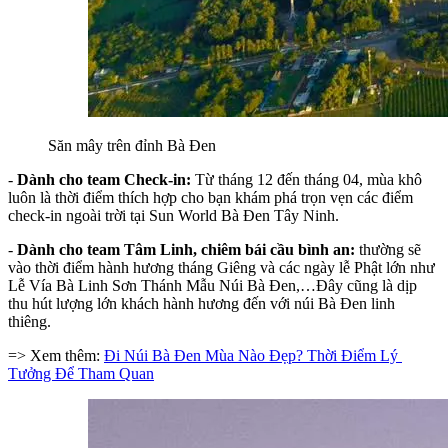
Săn mây trên đỉnh Bà Đen
- 
Dành cho team Check-in:
 Từ tháng 12 đến tháng 04, mùa khô 
luôn là thời điểm thích hợp cho bạn khám phá trọn vẹn các điểm 
check-in ngoài trời tại Sun World Bà Đen Tây Ninh.
- 
Dành cho team Tâm Linh, chiêm bái cầu bình an:
 thường sẽ 
vào thời điểm hành hương tháng Giêng và các ngày lễ Phật lớn như 
Lễ Vía Bà Linh Sơn Thánh Mẫu Núi Bà Đen,…Đây cũng là dịp 
thu hút lượng lớn khách hành hương đến với núi Bà Đen linh 
thiêng.
=> Xem thêm: 
Đi Núi Bà Đen Mùa Nào Đẹp? Thời Điểm Lý 
Tưởng Để Tham Quan