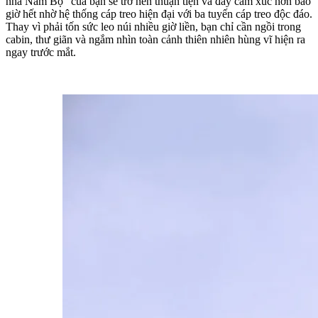
nhà Nam Bộ" của bạn sẽ trở nên thuận tiện và đầy cảm xúc hơn bao 
giờ hết nhờ hệ thống cáp treo hiện đại với ba tuyến cáp treo độc đáo. 
Thay vì phải tốn sức leo núi nhiều giờ liền, bạn chỉ cần ngồi trong 
cabin, thư giãn và ngắm nhìn toàn cảnh thiên nhiên hùng vĩ hiện ra 
ngay trước mắt.