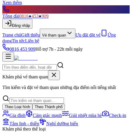
Xem thêm
Tổng đài
0816
●
453
●
909
Đăng nhập
Trang chủ
Giới thiệu
Ưu đãi đặt vé
Ứng
Vé tham quan
dụng
Tin tức
Liên hệ
0816 453 909
Hỗ trợ 7h - 22h mỗi ngày
Khám phá vé tham quan
Tìm kiếm và đặt vé tham quan những địa điểm nổi tiếng nhất
Theo Loại hình
Theo Thành phố
Gia đình
Cảm giác mạnh
Giải nhiệt mùa hè
Check-in
Tâm linh - thiền
Nghỉ dưỡng biển
Khám phá theo thể loại