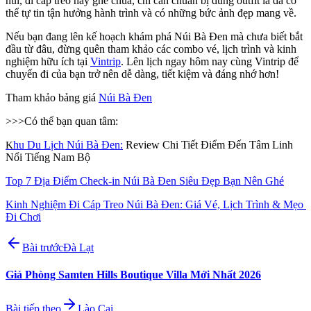
núi, đi cáp treo hay ghé chùa, chỉ cần chuẩn bị đúng outfit là đã có 
thể tự tin tận hưởng hành trình và có những bức ảnh đẹp mang về.
Nếu bạn đang lên kế hoạch khám phá Núi Bà Đen mà chưa biết bắt 
đầu từ đâu, đừng quên tham khảo các combo vé, lịch trình và kinh 
nghiệm hữu ích tại 
Vintrip
. Lên lịch ngay hôm nay cùng Vintrip để 
chuyến đi của bạn trở nên dễ dàng, tiết kiệm và đáng nhớ hơn! 
Tham khảo bảng giá 
Núi Bà Đen
>>>Có thể bạn quan tâm:
hu Du Lịch Núi Bà Đen:
 Review Chi Tiết Điểm Đến Tâm Linh 
K
Nổi Tiếng Nam Bộ 
Top 7 Địa Điểm Check-in Núi Bà Đen Siêu Đẹp Bạn Nên Ghé
Kinh Nghiệm Đi Cáp Treo Núi Bà Đen: Giá Vé, Lịch Trình & Mẹo 
Đi Chơi
Bài trước
Đà Lạt
Giá Phòng Samten Hills Boutique Villa Mới Nhất 2026
Bài tiếp theo
Lào Cai