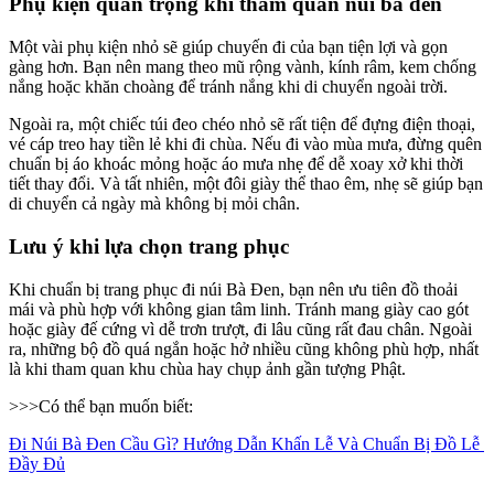
Phụ kiện quan trọng khi tham quan núi bà đen
Một vài phụ kiện nhỏ sẽ giúp chuyến đi của bạn tiện lợi và gọn 
gàng hơn. Bạn nên mang theo mũ rộng vành, kính râm, kem chống 
nắng hoặc khăn choàng để tránh nắng khi di chuyển ngoài trời.
Ngoài ra, một chiếc túi đeo chéo nhỏ sẽ rất tiện để đựng điện thoại, 
vé cáp treo hay tiền lẻ khi đi chùa. Nếu đi vào mùa mưa, đừng quên 
chuẩn bị áo khoác mỏng hoặc áo mưa nhẹ để dễ xoay xở khi thời 
tiết thay đổi. Và tất nhiên, một đôi giày thể thao êm, nhẹ sẽ giúp bạn 
di chuyển cả ngày mà không bị mỏi chân.
Lưu ý khi lựa chọn trang phục
Khi chuẩn bị trang phục đi núi Bà Đen, bạn nên ưu tiên đồ thoải 
mái và phù hợp với không gian tâm linh. Tránh mang giày cao gót 
hoặc giày đế cứng vì dễ trơn trượt, đi lâu cũng rất đau chân. Ngoài 
ra, những bộ đồ quá ngắn hoặc hở nhiều cũng không phù hợp, nhất 
là khi tham quan khu chùa hay chụp ảnh gần tượng Phật. 
>>>Có thể bạn muốn biết:
Đi Núi Bà Đen Cầu Gì? Hướng Dẫn Khấn Lễ Và Chuẩn Bị Đồ Lễ 
Đầy Đủ