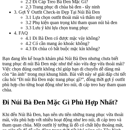
2.2
Đi Cáp Treo Bà Đen Mặc Gì?
2.3
Trang phục đi chùa bà đen - tây ninh
3
.
Gợi Ý Outfit Check-in Đẹp Tại Núi Bà Đen
3.1
Lựa chọn outfit thoải mái và thẩm mỹ
3.2
Phụ kiện quan trọng khi tham quan núi bà đen
3.3
Lưu ý khi lựa chọn trang phục
4
.
FAQ
4.1
Đi Bà Đen có được mặc váy không?
4.2
Có cần mang áo khoác không?
4.3
Đi chùa có bắt buộc mặc kín không?
Bạn đang lên kế hoạch khám phá Núi Bà Đen nhưng chưa biết 
trang phục đi núi Bà Đen mặc như thế nào vừa đẹp vừa thoải mái? 
Việc chọn đúng outfit không chỉ giúp bạn di chuyển dễ dàng mà 
còn “ăn ảnh” trong mọi khung hình. Bài viết này sẽ giải đáp chi tiết 
câu hỏi “Đi núi Bà Đen mặc trang phục gì?”, đồng thời gợi ý outfit 
phù hợp cho từng hoạt động như leo núi, đi cáp treo hay tham quan 
chùa. 
Đi Núi Bà Đen Mặc Gì Phù Hợp Nhất?
Khi đến Núi Bà Đen, bạn nên ưu tiên những trang phục vừa thoải 
mái, vừa phù hợp với nhiều hoạt động như leo núi, đi cáp treo và 
tham quan chùa. Một outfit lý tưởng là đồ có chất liệu thoáng mát, 