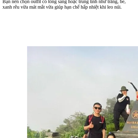
Bạn nên chọn outfit có tông sáng hoặc trung tính như trắng, be, 
xanh rêu vừa mát mắt vừa giúp hạn chế hấp nhiệt khi leo núi.