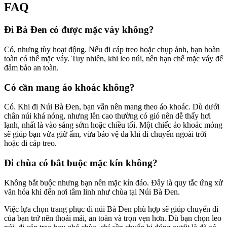
FAQ
Đi Bà Đen có được mặc váy không?
Có, nhưng tùy hoạt động. Nếu đi cáp treo hoặc chụp ảnh, bạn hoàn 
toàn có thể mặc váy. Tuy nhiên, khi leo núi, nên hạn chế mặc váy để 
đảm bảo an toàn.
Có cần mang áo khoác không?
Có. Khi đi Núi Bà Đen, bạn vẫn nên mang theo áo khoác. Dù dưới 
chân núi khá nóng, nhưng lên cao thường có gió nên dễ thấy hơi 
lạnh, nhất là vào sáng sớm hoặc chiều tối. Một chiếc áo khoác mỏng 
sẽ giúp bạn vừa giữ ấm, vừa bảo vệ da khi di chuyển ngoài trời 
hoặc đi cáp treo.
Đi chùa có bắt buộc mặc kín không?
Không bắt buộc nhưng bạn nên mặc kín đáo. Đây là quy tắc ứng xử 
văn hóa khi đến nơi tâm linh như chùa tại Núi Bà Đen. 
Việc lựa chọn trang phục đi núi Bà Đen phù hợp sẽ giúp chuyến đi 
của bạn trở nên thoải mái, an toàn và trọn vẹn hơn. Dù bạn chọn leo 