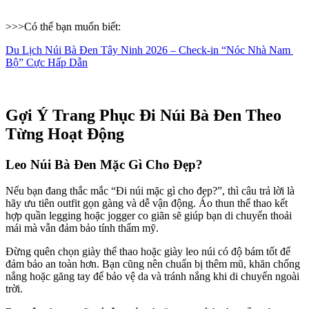
>>>Có thể bạn muốn biết:
Du Lịch Núi Bà Đen Tây Ninh 2026 – Check-in “Nóc Nhà Nam 
Bộ” Cực Hấp Dẫn
Gợi Ý Trang Phục Đi Núi Bà Đen Theo 
Từng Hoạt Động 
Leo Núi Bà Đen Mặc Gì Cho Đẹp?
Nếu bạn đang thắc mắc “Đi núi mặc gì cho đẹp?”, thì câu trả lời là 
hãy ưu tiên outfit gọn gàng và dễ vận động. Áo thun thể thao kết 
hợp quần legging hoặc jogger co giãn sẽ giúp bạn di chuyển thoải 
mái mà vẫn đảm bảo tính thẩm mỹ.
Đừng quên chọn giày thể thao hoặc giày leo núi có độ bám tốt để 
đảm bảo an toàn hơn. Bạn cũng nên chuẩn bị thêm mũ, khăn chống 
nắng hoặc găng tay để bảo vệ da và tránh nắng khi di chuyển ngoài 
trời. 