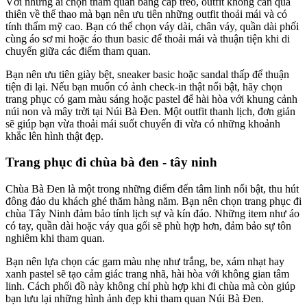
Với những ai chọn tham quan bằng cáp treo, outfit không cần quá 
thiên về thể thao mà bạn nên ưu tiên những outfit thoải mái và có 
tính thẩm mỹ cao. Bạn có thể chọn váy dài, chân váy, quần dài phối 
cùng áo sơ mi hoặc áo thun basic để thoải mái và thuận tiện khi di 
chuyển giữa các điểm tham quan.
Bạn nên ưu tiên giày bệt, sneaker basic hoặc sandal thấp để thuận 
tiện đi lại. Nếu bạn muốn có ảnh check-in thật nổi bật, hãy chọn 
trang phục có gam màu sáng hoặc pastel để hài hòa với khung cảnh 
núi non và mây trời tại Núi Bà Đen. Một outfit thanh lịch, đơn giản 
sẽ giúp bạn vừa thoải mái suốt chuyến đi vừa có những khoảnh 
khắc lên hình thật đẹp.
Trang phục đi chùa bà đen - tây ninh
Chùa Bà Đen là một trong những điểm đến tâm linh nổi bật, thu hút 
đông đảo du khách ghé thăm hàng năm. Bạn nên chọn trang phục đi 
chùa Tây Ninh đảm bảo tính lịch sự và kín đáo. Những item như áo 
có tay, quần dài hoặc váy qua gối sẽ phù hợp hơn, đảm bảo sự tôn 
nghiêm khi tham quan. 
Bạn nên lựa chọn các gam màu nhẹ như trắng, be, xám nhạt hay 
xanh pastel sẽ tạo cảm giác trang nhã, hài hòa với không gian tâm 
linh. Cách phối đồ này không chỉ phù hợp khi đi chùa mà còn giúp 
bạn lưu lại những hình ảnh đẹp khi tham quan Núi Bà Đen.