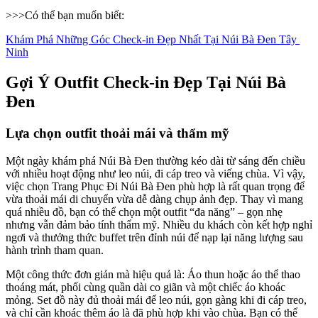
>>>Có thể bạn muốn biết:
Khám Phá Những Góc Check-in Đẹp Nhất Tại Núi Bà Đen Tây 
Ninh
Gợi Ý Outfit Check-in Đẹp Tại Núi Bà 
Đen
Lựa chọn outfit thoải mái và thẩm mỹ
Một ngày khám phá Núi Bà Đen thường kéo dài từ sáng đến chiều 
với nhiều hoạt động như leo núi, đi cáp treo và viếng chùa. Vì vậy, 
việc chọn Trang Phục Đi Núi Bà Đen phù hợp là rất quan trọng để 
vừa thoải mái di chuyển vừa dễ dàng chụp ảnh đẹp. Thay vì mang 
quá nhiều đồ, bạn có thể chọn một outfit “đa năng” – gọn nhẹ 
nhưng vẫn đảm bảo tính thẩm mỹ. Nhiều du khách còn kết hợp nghỉ 
ngơi và thưởng thức buffet trên đỉnh núi để nạp lại năng lượng sau 
hành trình tham quan.
Một công thức đơn giản mà hiệu quả là: Áo thun hoặc áo thể thao 
thoáng mát, phối cùng quần dài co giãn và một chiếc áo khoác 
mỏng. Set đồ này đủ thoải mái để leo núi, gọn gàng khi đi cáp treo, 
và chỉ cần khoác thêm áo là đã phù hợp khi vào chùa. Bạn có thể 