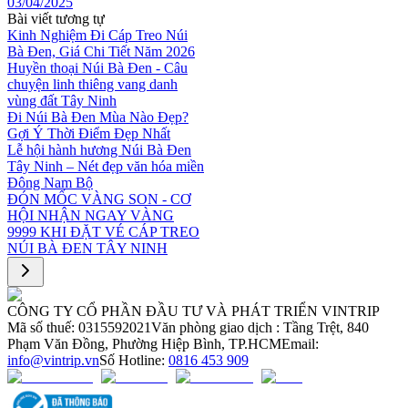
03/04/2025
Bài viết tương tự
Kinh Nghiệm Đi Cáp Treo Núi
Bà Đen, Giá Chi Tiết Năm 2026
Huyền thoại Núi Bà Đen - Câu
chuyện linh thiêng vang danh
vùng đất Tây Ninh
Đi Núi Bà Đen Mùa Nào Đẹp?
Gợi Ý Thời Điểm Đẹp Nhất
Lễ hội hành hương Núi Bà Đen
Tây Ninh – Nét đẹp văn hóa miền
Đông Nam Bộ
ĐÓN MỐC VÀNG SON - CƠ
HỘI NHẬN NGAY VÀNG
9999 KHI ĐẶT VÉ CÁP TREO
NÚI BÀ ĐEN TÂY NINH
CÔNG TY CỔ PHẦN ĐẦU TƯ VÀ PHÁT TRIỂN VINTRIP
Mã số thuế: 0315592021
Văn phòng giao dịch : Tầng Trệt, 840
Phạm Văn Đồng, Phường Hiệp Bình, TP.HCM
Email:
info@vintrip.vn
Số Hotline:
0816 453 909