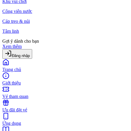
Khu vui chơi
Công viên nước
Cáp treo & núi
Tâm linh
Gợi ý dành cho bạn
Xem thêm
Đăng nhập
Trang chủ
Giới thiệu
Vé tham quan
Ưu đãi đặt vé
Ứng dụng