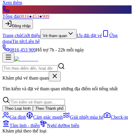
Xem thêm
Tổng đài
0816
●
453
●
909
Đăng nhập
Trang chủ
Giới thiệu
Ưu đãi đặt vé
Ứng
Vé tham quan
dụng
Tin tức
Liên hệ
0816 453 909
Hỗ trợ 7h - 22h mỗi ngày
Khám phá vé tham quan
Tìm kiếm và đặt vé tham quan những địa điểm nổi tiếng nhất
Theo Loại hình
Theo Thành phố
Gia đình
Cảm giác mạnh
Giải nhiệt mùa hè
Check-in
Tâm linh - thiền
Nghỉ dưỡng biển
Khám phá theo thể loại