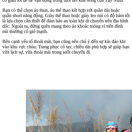
co giãn tốt để dễ vận động trong thời tiết khá nóng của Tây Ninh.
Bạn có thể chọn áo thun, áo thể thao kết hợp với quần dài hoặc 
quần short năng động. Giày thể thao hoặc giày leo núi có độ bám tốt 
là lựa chọn cần thiết để đảm bảo an toàn khi di chuyển trên địa hình 
dốc. Ngoài ra, đừng quên mang theo áo khoác mỏng vì trên đỉnh 
núi thường có gió mạnh.
Bên cạnh yếu tố thoải mái, bạn cũng nên chú ý đến sự kín đáo khi 
vào khu vực chùa. Trang phục có tay, chiều dài phù hợp sẽ giúp bạn 
vừa lịch sự, vừa thoải mái trong suốt chuyến đi.