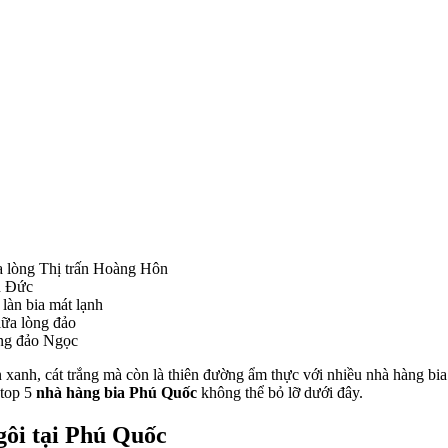
a lòng Thị trấn Hoàng Hôn
n Đức
làn bia mát lạnh
iữa lòng đảo
òng đảo Ngọc
nh, cát trắng mà còn là thiên đường ẩm thực với nhiều nhà hàng bia độ
top 5 
nhà hàng bia Phú Quốc
 không thể bỏ lỡ dưới đây.​
gôi tại Phú Quốc