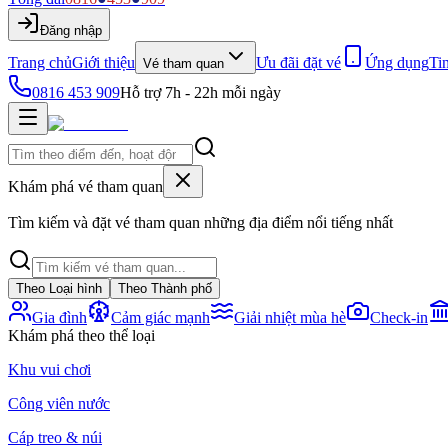
Đăng nhập
Trang chủ
Giới thiệu
Ưu đãi đặt vé
Ứng dụng
Ti
Vé tham quan
0816 453 909
Hỗ trợ 7h - 22h mỗi ngày
Khám phá vé tham quan
Tìm kiếm và đặt vé tham quan những địa điểm nổi tiếng nhất
Theo Loại hình
Theo Thành phố
Gia đình
Cảm giác mạnh
Giải nhiệt mùa hè
Check-in
Khám phá theo thể loại
Khu vui chơi
Công viên nước
Cáp treo & núi