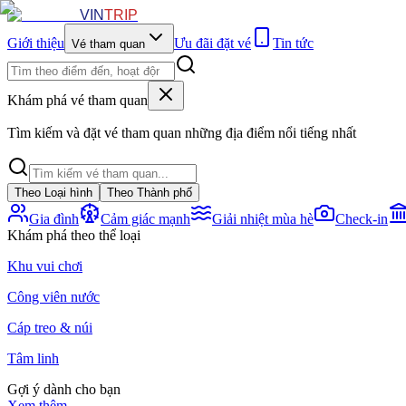
VIN
TRIP
Giới thiệu
Ưu đãi đặt vé
Tin tức
Vé tham quan
Khám phá vé tham quan
Tìm kiếm và đặt vé tham quan những địa điểm nổi tiếng nhất
Theo Loại hình
Theo Thành phố
Gia đình
Cảm giác mạnh
Giải nhiệt mùa hè
Check-in
Khám phá theo thể loại
Khu vui chơi
Công viên nước
Cáp treo & núi
Tâm linh
Gợi ý dành cho bạn
Xem thêm