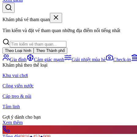
Khám phá vé tham quan
Tìm kiếm và đặt vé tham quan những địa điểm nổi tiếng nhất
Theo Loại hình
Theo Thành phố
Gia đình
Cảm giác mạnh
Giải nhiệt mùa hè
Check-in
Khám phá theo thể loại
Khu vui chơi
Công viên nước
Cáp treo & núi
Tâm linh
Gợi ý dành cho bạn
Xem thêm
Tổng đài
0816
●
453
●
909