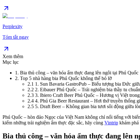
Perplexity
Tóm tắt ngay
Xem thêm
Mục lục
1
.
Bia thủ công – văn hóa ẩm thực đang lên ngôi tại Phú Quốc
2
.
Top 5 nhà hàng bia Phú Quốc không thể bỏ lỡ
2.1
1. Sun Bavaria GastroPub – Biểu tượng bia Đức giữ
2.2
2. Eibauer Phú Quốc – Trải nghiệm bia thầy tu chuẩ
2.3
3. Ibiero Craft Beer Phú Quốc – Hương vị Việt trong 
2.4
4. Phú Gia Beer Restaurant – Hơi thở truyền thống g
2.5
5. Draft Beer – Không gian bia tươi sôi động giữa l
Phú Quốc – hòn đảo Ngọc của Việt Nam không chỉ nổi tiếng với biển xa
kiếm những trải nghiệm ẩm thực đặc sắc, hãy cùng 
Vintrip
 khám phá 
Bia thủ công – văn hóa ẩm thực đang lên n