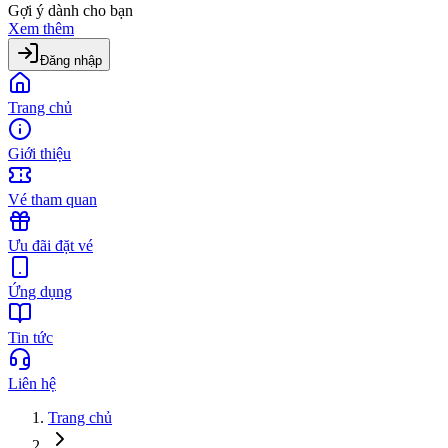
Gợi ý dành cho bạn
Xem thêm
Đăng nhập
Trang chủ
Giới thiệu
Vé tham quan
Ưu đãi đặt vé
Ứng dụng
Tin tức
Liên hệ
Trang chủ