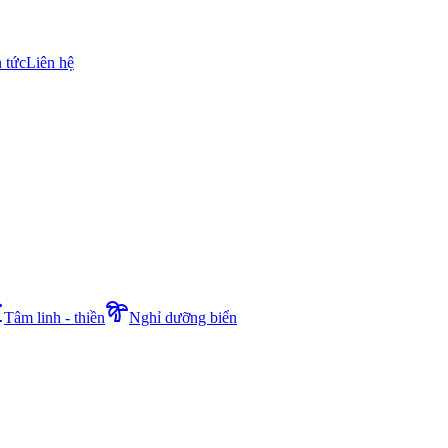
n tức
Liên hệ
Tâm linh - thiền
Nghỉ dưỡng biển