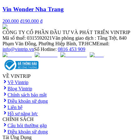
Vin Wonder Nha Trang
200.000 ₫
190.000 ₫
CÔNG TY CỔ PHẦN ĐẦU TƯ VÀ PHÁT TRIỂN VINTRIP
Mã số thuế: 0315592021
Văn phòng giao dịch : Tầng Trệt, 840
Phạm Văn Đồng, Phường Hiệp Bình, TP.HCM
Email:
info@vintrip.vn
Số Hotline:
0816 453 909
VỀ VINTRIP
Về Vintrip
Blog Vintrip
Chính sách bảo mật
Điều khoản sử dụng
Liên hệ
Hồ sơ năng lực
CHÍNH SÁCH
Câu hỏi thường gặp
Điều khoản sử dụng
Tải Ứng Dụng