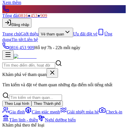
Xem thêm
Tổng đài
0816
●
453
●
909
Đăng nhập
Trang chủ
Giới thiệu
Ưu đãi đặt vé
Ứng
Vé tham quan
dụng
Tin tức
Liên hệ
0816 453 909
Hỗ trợ 7h - 22h mỗi ngày
Khám phá vé tham quan
Tìm kiếm và đặt vé tham quan những địa điểm nổi tiếng nhất
Theo Loại hình
Theo Thành phố
Gia đình
Cảm giác mạnh
Giải nhiệt mùa hè
Check-in
Tâm linh - thiền
Nghỉ dưỡng biển
Khám phá theo thể loại