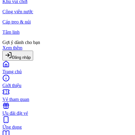
Khu vui chơi
Công viên nước
Cáp treo & núi
Tâm linh
Gợi ý dành cho bạn
Xem thêm
Đăng nhập
Trang chủ
Giới thiệu
Vé tham quan
Ưu đãi đặt vé
Ứng dụng