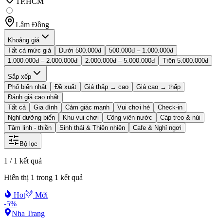
TP.HCM
Lâm Đồng
Khoảng giá
Tất cả mức giá
Dưới 500.000đ
500.000đ – 1.000.000đ
1.000.000đ – 2.000.000đ
2.000.000đ – 5.000.000đ
Trên 5.000.000đ
Sắp xếp
Phổ biến nhất
Đề xuất
Giá thấp → cao
Giá cao → thấp
Đánh giá cao nhất
Tất cả
Gia đình
Cảm giác mạnh
Vui chơi hè
Check-in
Nghỉ dưỡng biển
Khu vui chơi
Công viên nước
Cáp treo & núi
Tâm linh - thiền
Sinh thái & Thiên nhiên
Cafe & Nghỉ ngơi
Bộ lọc
1
/
1
kết quả
Hiển thị
1
trong
1
kết quả
Hot
Mới
-
5
%
Nha Trang