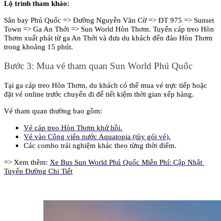
Lộ trình tham khảo:
Sân bay Phú Quốc => Đường Nguyễn Văn Cừ => ĐT 975 => Sunset 
Town => Ga An Thới => Sun World Hòn Thơm. Tuyến cáp treo Hòn 
Thơm xuất phát từ ga An Thới và đưa du khách đến đảo Hòn Thơm 
trong khoảng 15 phút.
Bước 3: Mua vé tham quan Sun World Phú Quốc
Tại ga cáp treo Hòn Thơm, du khách có thể mua vé trực tiếp hoặc 
đặt vé online trước chuyến đi để tiết kiệm thời gian xếp hàng.
Vé tham quan thường bao gồm:
Vé cáp treo Hòn Thơm khứ hồi.
Vé vào Công viên nước Aquatopia (tùy gói vé).
Các combo trải nghiệm khác theo từng thời điểm.
=> Xem thêm: 
Xe Bus Sun World Phú Quốc Miễn Phí: Cập Nhật 
Tuyến Đường Chi Tiết