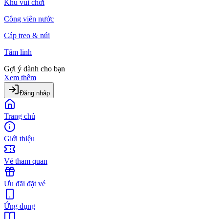
Khu vui chơi
Công viên nước
Cáp treo & núi
Tâm linh
Gợi ý dành cho bạn
Xem thêm
Đăng nhập
Trang chủ
Giới thiệu
Vé tham quan
Ưu đãi đặt vé
Ứng dụng