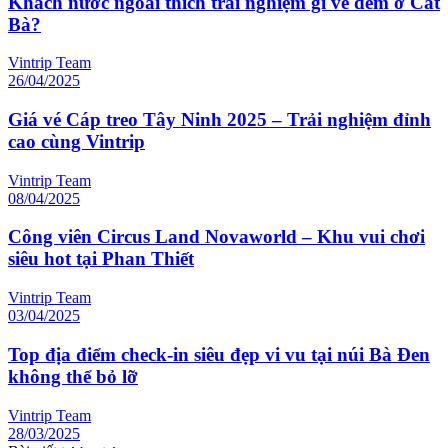
Khách nước ngoài thích trải nghiệm gì về đêm ở Cát
Bà?
Vintrip Team
26/04/2025
Giá vé Cáp treo Tây Ninh 2025 – Trải nghiệm đỉnh
cao cùng Vintrip
Vintrip Team
08/04/2025
Công viên Circus Land Novaworld – Khu vui chơi
siêu hot tại Phan Thiết
Vintrip Team
03/04/2025
Top địa điểm check-in siêu đẹp vi vu tại núi Bà Đen
không thể bỏ lỡ
Vintrip Team
28/03/2025