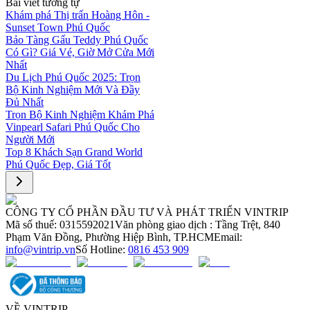
Bài viết tương tự
Khám phá Thị trấn Hoàng Hôn -
Sunset Town Phú Quốc
Bảo Tàng Gấu Teddy Phú Quốc
Có Gì? Giá Vé, Giờ Mở Cửa Mới
Nhất
Du Lịch Phú Quốc 2025: Trọn
Bộ Kinh Nghiệm Mới Và Đầy
Đủ Nhất
Trọn Bộ Kinh Nghiệm Khám Phá
Vinpearl Safari Phú Quốc Cho
Người Mới
Top 8 Khách Sạn Grand World
Phú Quốc Đẹp, Giá Tốt
CÔNG TY CỔ PHẦN ĐẦU TƯ VÀ PHÁT TRIỂN VINTRIP
Mã số thuế: 0315592021
Văn phòng giao dịch : Tầng Trệt, 840
Phạm Văn Đồng, Phường Hiệp Bình, TP.HCM
Email:
info@vintrip.vn
Số Hotline:
0816 453 909
VỀ VINTRIP