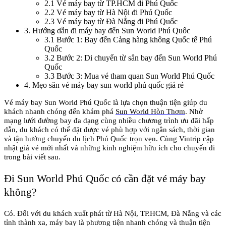
2.1
Vé máy bay từ TP.HCM đi Phú Quốc
2.2
Vé máy bay từ Hà Nội đi Phú Quốc
2.3
Vé máy bay từ Đà Nẵng đi Phú Quốc
3
.
Hướng dẫn đi máy bay đến Sun World Phú Quốc
3.1
Bước 1: Bay đến Cảng hàng không Quốc tế Phú
Quốc
3.2
Bước 2: Di chuyển từ sân bay đến Sun World Phú
Quốc
3.3
Bước 3: Mua vé tham quan Sun World Phú Quốc
4
.
Mẹo săn vé máy bay sun world phú quốc giá rẻ
Vé máy bay Sun World Phú Quốc là lựa chọn thuận tiện giúp du 
khách nhanh chóng đến khám phá 
Sun World Hòn Thơm
. Nhờ 
mạng lưới đường bay đa dạng cùng nhiều chương trình ưu đãi hấp 
dẫn, du khách có thể đặt được vé phù hợp với ngân sách, thời gian 
và tận hưởng chuyến du lịch Phú Quốc trọn vẹn. Cùng Vintrip cập 
nhật giá vé mới nhất và những kinh nghiệm hữu ích cho chuyến đi 
trong bài viết sau.
Đi Sun World Phú Quốc có cần đặt vé máy bay 
không?
Có. Đối với du khách xuất phát từ Hà Nội, TP.HCM, Đà Nẵng và các 
tỉnh thành xa, máy bay là phương tiện nhanh chóng và thuận tiện 