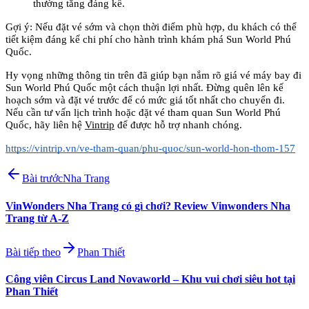
thường tăng đáng kể.
Gợi ý: Nếu đặt vé sớm và chọn thời điểm phù hợp, du khách có thể 
tiết kiệm đáng kể chi phí cho hành trình khám phá Sun World Phú 
Quốc.
Hy vọng những thông tin trên đã giúp bạn nắm rõ giá vé máy bay đi 
Sun World Phú Quốc một cách thuận lợi nhất. Đừng quên lên kế 
hoạch sớm và đặt vé trước để có mức giá tốt nhất cho chuyến đi. 
Nếu cần tư vấn lịch trình hoặc đặt vé tham quan Sun World Phú 
Quốc, hãy liên hệ 
Vintrip
 để được hỗ trợ nhanh chóng.
https://vintrip.vn/ve-tham-quan/phu-quoc/sun-world-hon-thom-157
Bài trước
Nha Trang
VinWonders Nha Trang có gì chơi? Review Vinwonders Nha
Trang từ A-Z
Bài tiếp theo
Phan Thiết
Công viên Circus Land Novaworld – Khu vui chơi siêu hot tại
Phan Thiết