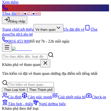
Xem thêm
Tổng đài
0816
●
453
●
909
Đăng nhập
Trang chủ
Giới thiệu
Ưu đãi đặt vé
Ứng
Vé tham quan
dụng
Tin tức
Liên hệ
0816 453 909
Hỗ trợ 7h - 22h mỗi ngày
Khám phá vé tham quan
Tìm kiếm và đặt vé tham quan những địa điểm nổi tiếng nhất
Theo Loại hình
Theo Thành phố
Gia đình
Cảm giác mạnh
Giải nhiệt mùa hè
Check-in
Tâm linh - thiền
Nghỉ dưỡng biển
Khám phá theo thể loại