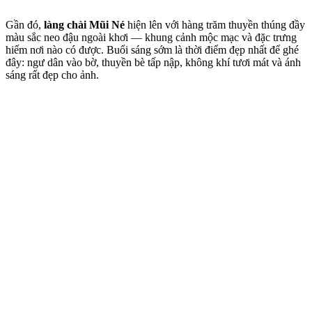
Gần đó, 
làng chài Mũi Né
 hiện lên với hàng trăm thuyền thúng đầy 
màu sắc neo đậu ngoài khơi — khung cảnh mộc mạc và đặc trưng 
hiếm nơi nào có được. Buổi sáng sớm là thời điểm đẹp nhất để ghé 
đây: ngư dân vào bờ, thuyền bè tấp nập, không khí tươi mát và ánh 
sáng rất đẹp cho ảnh.