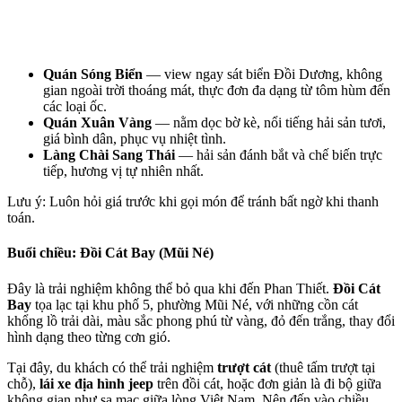
Quán Sóng Biển
 — view ngay sát biển Đồi Dương, không 
gian ngoài trời thoáng mát, thực đơn đa dạng từ tôm hùm đến 
các loại ốc.
Quán Xuân Vàng
 — nằm dọc bờ kè, nổi tiếng hải sản tươi, 
giá bình dân, phục vụ nhiệt tình.
Làng Chài Sang Thái
 — hải sản đánh bắt và chế biến trực 
tiếp, hương vị tự nhiên nhất.
Lưu ý: Luôn hỏi giá trước khi gọi món để tránh bất ngờ khi thanh 
toán.
Buổi chiều: Đồi Cát Bay (Mũi Né)
Đây là trải nghiệm không thể bỏ qua khi đến Phan Thiết. 
Đồi Cát 
Bay
 tọa lạc tại khu phố 5, phường Mũi Né, với những cồn cát 
khổng lồ trải dài, màu sắc phong phú từ vàng, đỏ đến trắng, thay đổi 
hình dạng theo từng cơn gió.
Tại đây, du khách có thể trải nghiệm 
trượt cát
 (thuê tấm trượt tại 
chỗ), 
lái xe địa hình jeep
 trên đồi cát, hoặc đơn giản là đi bộ giữa 
không gian như sa mạc giữa lòng Việt Nam. Nên đến vào chiều 