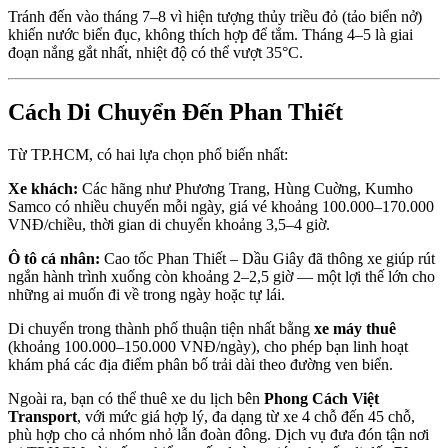
Tránh đến vào tháng 7–8 vì hiện tượng thủy triều đỏ (tảo biển nở) 
khiến nước biển đục, không thích hợp để tắm. Tháng 4–5 là giai 
đoạn nắng gắt nhất, nhiệt độ có thể vượt 35°C.
Cách Di Chuyển Đến Phan Thiết
Từ TP.HCM, có hai lựa chọn phổ biến nhất:
Xe khách:
 Các hãng như Phương Trang, Hùng Cuờng, Kumho 
Samco có nhiều chuyến mỗi ngày, giá vé khoảng 100.000–170.000 
VNĐ/chiều, thời gian di chuyển khoảng 3,5–4 giờ.
Ô tô cá nhân:
 Cao tốc Phan Thiết – Dầu Giây đã thông xe giúp rút 
ngắn hành trình xuống còn khoảng 2–2,5 giờ — một lợi thế lớn cho 
những ai muốn đi về trong ngày hoặc tự lái.
Di chuyển trong thành phố thuận tiện nhất bằng 
xe máy thuê
(khoảng 100.000–150.000 VNĐ/ngày), cho phép bạn linh hoạt 
khám phá các địa điểm phân bố trải dài theo đường ven biển.
Ngoài ra, bạn có thể thuê xe du lịch bên 
Phong Cách Việt 
Transport
, với mức giá hợp lý, đa dạng từ xe 4 chỗ đến 45 chỗ, 
phù hợp cho cả nhóm nhỏ lẫn đoàn đông. Dịch vụ đưa đón tận nơi 