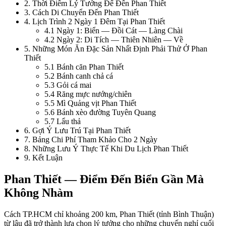
2
.
Thời Điểm Lý Tưởng Để Đến Phan Thiết
3
.
Cách Di Chuyển Đến Phan Thiết
4
.
Lịch Trình 2 Ngày 1 Đêm Tại Phan Thiết
4.1
Ngày 1: Biển — Đồi Cát — Làng Chài
4.2
Ngày 2: Di Tích — Thiên Nhiên — Về
5
.
Những Món Ăn Đặc Sản Nhất Định Phải Thử Ở Phan
Thiết
5.1
Bánh căn Phan Thiết
5.2
Bánh canh chả cá
5.3
Gỏi cá mai
5.4
Răng mực nướng/chiên
5.5
Mì Quảng vịt Phan Thiết
5.6
Bánh xèo đường Tuyên Quang
5.7
Lẩu thả
6
.
Gợi Ý Lưu Trú Tại Phan Thiết
7
.
Bảng Chi Phí Tham Khảo Cho 2 Ngày
8
.
Những Lưu Ý Thực Tế Khi Du Lịch Phan Thiết
9
.
Kết Luận
Phan Thiết — Điểm Đến Biển Gần Mà 
Không Nhàm
Cách TP.HCM chỉ khoảng 200 km, Phan Thiết (tỉnh Bình Thuận) 
từ lâu đã trở thành lựa chọn lý tưởng cho những chuyến nghỉ cuối 