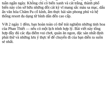
tuần ngắn ngày. Không chỉ có biển xanh và cát trắng, thành phố 
biển này còn sở hữu những đồi cát kỳ vĩ mang sắc màu sa mạc, dấu 
ấn văn hóa Chăm Pa cổ kính, ẩm thực hải sản phong phú và hệ 
thống resort đa dạng từ bình dân đến cao cấp.
Với 2 ngày 1 đêm, bạn hoàn toàn có thể trải nghiệm những tinh hoa 
của Phan Thiết — nếu có một lịch trình hợp lý. Bài viết này tổng 
hợp đầy đủ các địa điểm vui chơi, quán ăn ngon, đặc sản nhất định 
phải thử và những lưu ý thực tế để chuyến đi của bạn diễn ra suôn 
sẻ nhất.