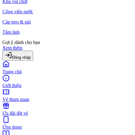
Khu vui chơi
Công viên nước
Cáp treo & núi
Tâm linh
Gợi ý dành cho bạn
Xem thêm
Đăng nhập
Trang chủ
Giới thiệu
Vé tham quan
Ưu đãi đặt vé
Ứng dụng