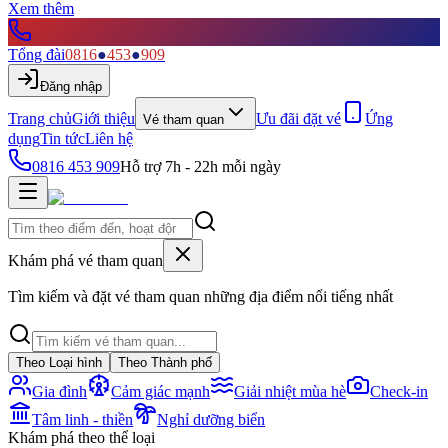
Xem thêm
Tổng đài
0816
●
453
●
909
Đăng nhập
Trang chủ
Giới thiệu
Ưu đãi đặt vé
Ứng
Vé tham quan
dụng
Tin tức
Liên hệ
0816 453 909
Hỗ trợ 7h - 22h mỗi ngày
Khám phá vé tham quan
Tìm kiếm và đặt vé tham quan những địa điểm nổi tiếng nhất
Theo Loại hình
Theo Thành phố
Gia đình
Cảm giác mạnh
Giải nhiệt mùa hè
Check-in
Tâm linh - thiền
Nghỉ dưỡng biển
Khám phá theo thể loại