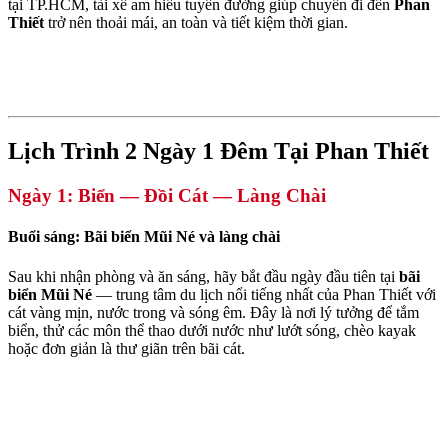
tại TP.HCM, tài xế am hiểu tuyến đường giúp chuyến đi đến 
Phan 
Thiết
 trở nên thoải mái, an toàn và tiết kiệm thời gian.
Lịch Trình 2 Ngày 1 Đêm Tại Phan Thiết
Ngày 1: Biển — Đồi Cát — Làng Chài
Buổi sáng: Bãi biển Mũi Né và làng chài
Sau khi nhận phòng và ăn sáng, hãy bắt đầu ngày đầu tiên tại 
bãi 
biển Mũi Né
 — trung tâm du lịch nổi tiếng nhất của Phan Thiết với 
cát vàng mịn, nước trong và sóng êm. Đây là nơi lý tưởng để tắm 
biển, thử các môn thể thao dưới nước như lướt sóng, chèo kayak 
hoặc đơn giản là thư giãn trên bãi cát.