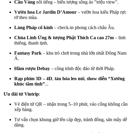
Cầu Vàng
nổi tiếng – biểu tượng sống ảo "triệu view".
Vườn hoa Le Jardin D’Amour
– vườn hoa kiểu Pháp rực
rỡ theo mùa.
Làng Pháp cổ kính
– check-in phong cách châu Âu.
Chùa Linh Ứng & tượng Phật Thích Ca cao 27m
– linh
thiêng, thanh tịnh.
Fantasy Park
– khu trò chơi trong nhà lớn nhất Đông Nam
Á.
Hầm rượu Debay
– công trình độc đáo từ thời Pháp.
Rạp phim 3D – 4D
,
tàu hỏa leo núi
,
show diễn “Xướng
khúc tâm tình”
...
Ưu đãi từ Vintrip
:
Vé điện tử QR – nhận trong 5–10 phút, vào cổng không cần
xếp hàng.
Tư vấn chọn khung giờ lên cáp đẹp, tránh đông, săn mây dễ
dàng.