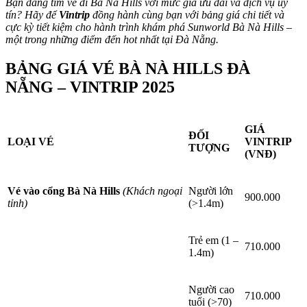
Bạn đang tìm vé đi Bà Nà Hills với mức giá ưu đãi và dịch vụ uy
tín? Hãy để
Vintrip
đồng hành cùng bạn với bảng giá chi tiết và
cực kỳ tiết kiệm cho hành trình khám phá Sunworld Bà Nà Hills –
một trong những điểm đến hot nhất tại Đà Nẵng.
BẢNG GIÁ VÉ BÀ NÀ HILLS ĐÀ
NẴNG – VINTRIP 2025
GIÁ
ĐỐI
LOẠI VÉ
VINTRIP
TƯỢNG
(VNĐ)
Vé vào cổng Bà Nà Hills
(Khách ngoại
Người lớn
900.000
tỉnh)
(>1.4m)
Trẻ em (1 –
710.000
1.4m)
Người cao
710.000
tuổi (>70)