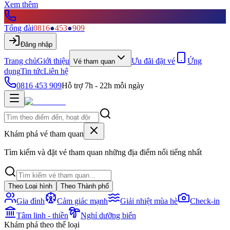
Xem thêm
Tổng đài
0816
●
453
●
909
Đăng nhập
Trang chủ
Giới thiệu
Ưu đãi đặt vé
Ứng
Vé tham quan
dụng
Tin tức
Liên hệ
0816 453 909
Hỗ trợ 7h - 22h mỗi ngày
Khám phá vé tham quan
Tìm kiếm và đặt vé tham quan những địa điểm nổi tiếng nhất
Theo Loại hình
Theo Thành phố
Gia đình
Cảm giác mạnh
Giải nhiệt mùa hè
Check-in
Tâm linh - thiền
Nghỉ dưỡng biển
Khám phá theo thể loại