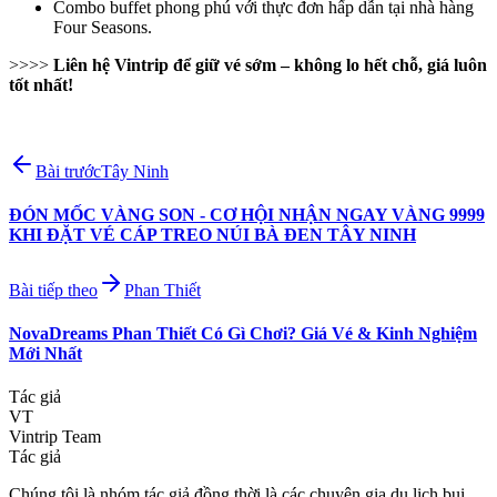
Combo buffet phong phú với thực đơn hấp dẫn tại nhà hàng
Four Seasons.
>>>>
Liên hệ Vintrip để giữ vé sớm – không lo hết chỗ, giá luôn
tốt nhất!
Bài trước
Tây Ninh
ĐÓN MỐC VÀNG SON - CƠ HỘI NHẬN NGAY VÀNG 9999
KHI ĐẶT VÉ CÁP TREO NÚI BÀ ĐEN TÂY NINH
Bài tiếp theo
Phan Thiết
NovaDreams Phan Thiết Có Gì Chơi? Giá Vé & Kinh Nghiệm
Mới Nhất
Tác giả
VT
Vintrip Team
Tác giả
Chúng tôi là nhóm tác giả đồng thời là các chuyên gia du lịch bụi