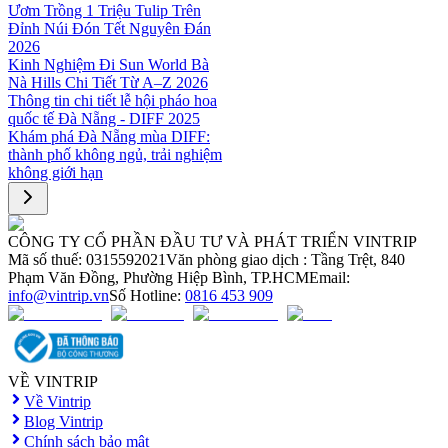
Ươm Trồng 1 Triệu Tulip Trên
Đỉnh Núi Đón Tết Nguyên Đán
2026
Kinh Nghiệm Đi Sun World Bà
Nà Hills Chi Tiết Từ A–Z 2026
Thông tin chi tiết lễ hội pháo hoa
quốc tế Đà Nẵng - DIFF 2025
Khám phá Đà Nẵng mùa DIFF:
thành phố không ngủ, trải nghiệm
không giới hạn
CÔNG TY CỔ PHẦN ĐẦU TƯ VÀ PHÁT TRIỂN VINTRIP
Mã số thuế: 0315592021
Văn phòng giao dịch : Tầng Trệt, 840
Phạm Văn Đồng, Phường Hiệp Bình, TP.HCM
Email:
info@vintrip.vn
Số Hotline:
0816 453 909
VỀ VINTRIP
Về Vintrip
Blog Vintrip
Chính sách bảo mật