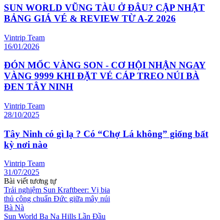
SUN WORLD VŨNG TÀU Ở ĐÂU? CẬP NHẬT
BẢNG GIÁ VÉ & REVIEW TỪ A-Z 2026
Vintrip Team
16/01/2026
ĐÓN MỐC VÀNG SON - CƠ HỘI NHẬN NGAY
VÀNG 9999 KHI ĐẶT VÉ CÁP TREO NÚI BÀ
ĐEN TÂY NINH
Vintrip Team
28/10/2025
Tây Ninh có gì lạ ? Có “Chợ Lá không” giống bất
kỳ nơi nào
Vintrip Team
31/07/2025
Bài viết tương tự
Trải nghiệm Sun Kraftbeer: Vị bia
thủ công chuẩn Đức giữa mây núi
Bà Nà
Sun World Ba Na Hills Lần Đầu