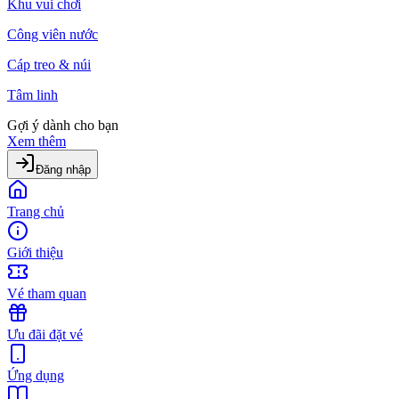
Khu vui chơi
Công viên nước
Cáp treo & núi
Tâm linh
Gợi ý dành cho bạn
Xem thêm
Đăng nhập
Trang chủ
Giới thiệu
Vé tham quan
Ưu đãi đặt vé
Ứng dụng