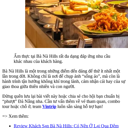
Ẩm thực tại Bà Nà Hills rất đa dạng đáp ứng nhu cầu 
khác nhau của khách hàng.
Bà Nà Hills là một trong những điểm đến đáng để thử ít nhất một 
lần trong đời. Không chỉ là nơi để chụp ảnh “sống ảo”, mà còn là 
hành trình tận hưởng không khí trong lành, cảm nhận cái hay của sự 
giao thoa giữa thiên nhiên và con người.
Đừng quên lưu lại bài viết này hoặc chia sẻ cho hội bạn chuẩn bị 
“phượt” Đà Nẵng nha. Cần tư vấn thêm về vé tham quan, combo 
tour hoặc chỗ ở, team 
Vintrip
 luôn sẵn sàng hỗ trợ bạn!
=> Xem thêm:
Review Khách Sạn Bà Nà Hills: Có Nên Ở Lại Qua Đêm