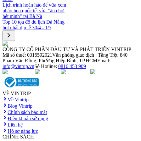
Lịch trình hoàn hảo để vừa xem
pháo hoa quốc tế, vừa "ăn chơi
hết mình" tại Bà Nà
Top 10 tọa độ du lịch Đà Nẵng
hot nhất dịp lễ 30/4 - 1/5
CÔNG TY CỔ PHẦN ĐẦU TƯ VÀ PHÁT TRIỂN VINTRIP
Mã số thuế: 0315592021
Văn phòng giao dịch : Tầng Trệt, 840
Phạm Văn Đồng, Phường Hiệp Bình, TP.HCM
Email:
info@vintrip.vn
Số Hotline:
0816 453 909
VỀ VINTRIP
Về Vintrip
Blog Vintrip
Chính sách bảo mật
Điều khoản sử dụng
Liên hệ
Hồ sơ năng lực
CHÍNH SÁCH