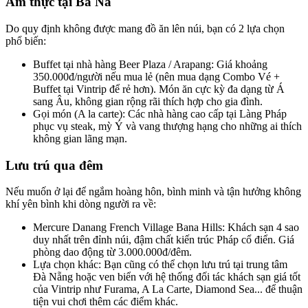
Ẩm thực tại Bà Nà
Do quy định không được mang đồ ăn lên núi, bạn có 2 lựa chọn 
phổ biến:
Buffet tại nhà hàng Beer Plaza / Arapang: Giá khoảng 
350.000đ/người nếu mua lẻ (nên mua dạng Combo Vé + 
Buffet tại Vintrip để rẻ hơn). Món ăn cực kỳ đa dạng từ Á 
sang Âu, không gian rộng rãi thích hợp cho gia đình.
Gọi món (A la carte): Các nhà hàng cao cấp tại Làng Pháp 
phục vụ steak, mỳ Ý và vang thượng hạng cho những ai thích 
không gian lãng mạn.
Lưu trú qua đêm
Nếu muốn ở lại để ngắm hoàng hôn, bình minh và tận hưởng không 
khí yên bình khi dòng người ra về:
Mercure Danang French Village Bana Hills: Khách sạn 4 sao 
duy nhất trên đỉnh núi, đậm chất kiến trúc Pháp cổ điển. Giá 
phòng dao động từ 3.000.000đ/đêm.
Lựa chọn khác: Bạn cũng có thể chọn lưu trú tại trung tâm 
Đà Nẵng hoặc ven biển với hệ thống đối tác khách sạn giá tốt 
của Vintrip như Furama, A La Carte, Diamond Sea... để thuận 
tiện vui chơi thêm các điểm khác.