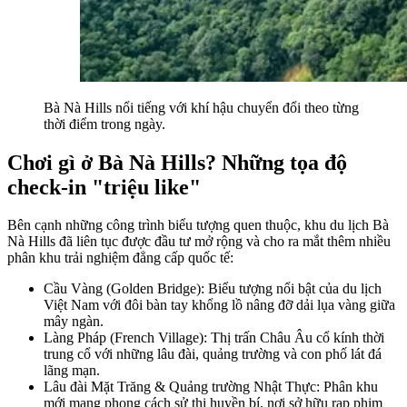
Bà Nà Hills nổi tiếng với khí hậu chuyển đổi theo từng 
thời điểm trong ngày.
Chơi gì ở Bà Nà Hills? Những tọa độ 
check-in "triệu like"
Bên cạnh những công trình biểu tượng quen thuộc, khu du lịch Bà 
Nà Hills đã liên tục được đầu tư mở rộng và cho ra mắt thêm nhiều 
phân khu trải nghiệm đẳng cấp quốc tế:
Cầu Vàng (Golden Bridge): Biểu tượng nổi bật của du lịch 
Việt Nam với đôi bàn tay khổng lồ nâng đỡ dải lụa vàng giữa 
mây ngàn.
Làng Pháp (French Village): Thị trấn Châu Âu cổ kính thời 
trung cổ với những lâu đài, quảng trường và con phố lát đá 
lãng mạn.
Lâu đài Mặt Trăng & Quảng trường Nhật Thực: Phân khu 
mới mang phong cách sử thi huyền bí, nơi sở hữu rạp phim 