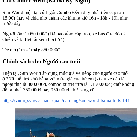
Gói Combo Đêm (Ba Na By Night)
Sun World hiện tại có 1 gói Combo Đêm duy nhất (lên cáp sau 
15:00) thay vì chia nhỏ thành các khung giờ 16h - 18h - 19h như 
trước đây.
Người lớn: 1.050.000đ (Đã bao gồm cáp treo, xe bus đưa đón 2 
chiều và buffet tối kèm bia tươi).
Trẻ em (1m - 1m4): 850.000đ.
Chính sách cho Người cao tuổi
Hiện tại, Sun World áp dụng mức giá vé riêng cho người cao tuổi 
(từ 70 tuổi trở lên) bằng với mức giá của trẻ em (ví dụ vé cáp lẻ 
ngoại tỉnh là 800.000đ, combo buffet trưa là 1.150.000đ) chứ không 
đồng nhất 750.000đ hay 950.000đ như bảng cũ.
https://vintrip.vn/ve-tham-quan/da-nang/sun-world-ba-na-hills-144