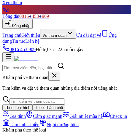
Xem thêm
Tổng đài
0816
●
453
●
909
Đăng nhập
Trang chủ
Giới thiệu
Ưu đãi đặt vé
Ứng
Vé tham quan
dụng
Tin tức
Liên hệ
0816 453 909
Hỗ trợ 7h - 22h mỗi ngày
Khám phá vé tham quan
Tìm kiếm và đặt vé tham quan những địa điểm nổi tiếng nhất
Theo Loại hình
Theo Thành phố
Gia đình
Cảm giác mạnh
Giải nhiệt mùa hè
Check-in
Tâm linh - thiền
Nghỉ dưỡng biển
Khám phá theo thể loại