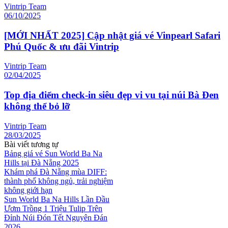
Vintrip Team
06/10/2025
[MỚI NHẤT 2025] Cập nhật giá vé Vinpearl Safari
Phú Quốc & ưu đãi Vintrip
Vintrip Team
02/04/2025
Top địa điểm check-in siêu đẹp vi vu tại núi Bà Đen
không thể bỏ lỡ
Vintrip Team
28/03/2025
Bài viết tương tự
Bảng giá vé Sun World Ba Na
Hills tại Đà Nẵng 2025
Khám phá Đà Nẵng mùa DIFF:
thành phố không ngủ, trải nghiệm
không giới hạn
Sun World Ba Na Hills Lần Đầu
Ươm Trồng 1 Triệu Tulip Trên
Đỉnh Núi Đón Tết Nguyên Đán
2026