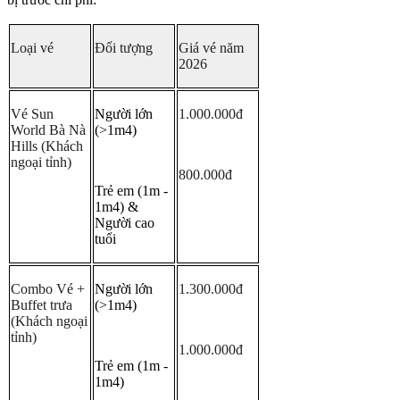
Loại vé
Đối tượng
Giá vé năm 
2026
Vé Sun 
Người lớn 
1.000.000đ
World Bà Nà 
(>1m4)
Hills (Khách 
ngoại tỉnh)
800.000đ
Trẻ em (1m - 
1m4) & 
Người cao 
tuổi
Combo Vé + 
Người lớn 
1.300.000đ
Buffet trưa 
(>1m4)
(Khách ngoại 
tỉnh)
1.000.000đ
Trẻ em (1m - 
1m4)