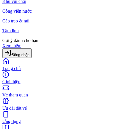
Khu vui chơi
Công viên nước
Cáp treo & núi
Tâm linh
Gợi ý dành cho bạn
Xem thêm
Đăng nhập
Trang chủ
Giới thiệu
Vé tham quan
Ưu đãi đặt vé
Ứng dụng