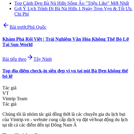
Top Cảnh Đẹp Bà Nà Hills Sống Ảo "Triệu Like" Mới Nhất
Gợi Ý Lịch Trình Đi Bà Nà Hills 1 Ngày Trọn Vẹn & Tối Ưu 
Chi Phí
Bài trước
Phú Quốc
Khám Phá Rối Việt | Trải Nghiệm Văn Hóa Không Thể Bỏ Lỡ
Tại Sun World
Bài tiếp theo
Tây Ninh
Top địa điểm check-in siêu đẹp vi vu tại núi Bà Đen không thể
bỏ lỡ
Tác giả
VT
Vintrip Team
Tác giả
Chúng tôi là nhóm tác giả đồng thời là các chuyên gia du lịch bụi
của Vintrip.vn - website cung cấp dịch vụ đặt vé/hoạt động du lịch
tại tất cả các điểm đến tại Đông Nam Á