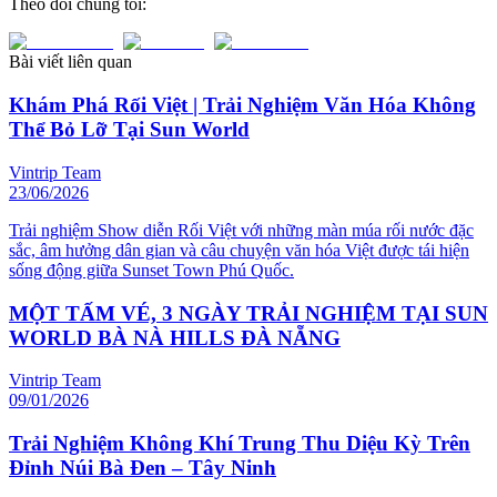
Theo dõi chúng tôi:
Bài viết liên quan
Khám Phá Rối Việt | Trải Nghiệm Văn Hóa Không
Thể Bỏ Lỡ Tại Sun World
Vintrip Team
23/06/2026
Trải nghiệm Show diễn Rối Việt với những màn múa rối nước đặc
sắc, âm hưởng dân gian và câu chuyện văn hóa Việt được tái hiện
sống động giữa Sunset Town Phú Quốc.
MỘT TẤM VÉ, 3 NGÀY TRẢI NGHIỆM TẠI SUN
WORLD BÀ NÀ HILLS ĐÀ NẴNG
Vintrip Team
09/01/2026
Trải Nghiệm Không Khí Trung Thu Diệu Kỳ Trên
Đỉnh Núi Bà Đen – Tây Ninh