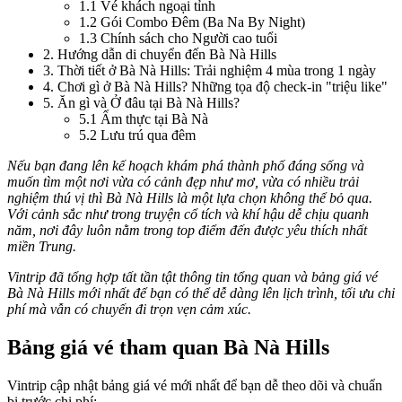
1.1
Vé khách ngoại tỉnh
1.2
Gói Combo Đêm (Ba Na By Night)
1.3
Chính sách cho Người cao tuổi
2
.
Hướng dẫn di chuyển đến Bà Nà Hills
3
.
Thời tiết ở Bà Nà Hills: Trải nghiệm 4 mùa trong 1 ngày
4
.
Chơi gì ở Bà Nà Hills? Những tọa độ check-in "triệu like"
5
.
Ăn gì và Ở đâu tại Bà Nà Hills?
5.1
Ẩm thực tại Bà Nà
5.2
Lưu trú qua đêm
Nếu bạn đang lên kế hoạch khám phá thành phố đáng sống và 
muốn tìm một nơi vừa có cảnh đẹp như mơ, vừa có nhiều trải 
nghiệm thú vị thì Bà Nà Hills là một lựa chọn không thể bỏ qua. 
Với cảnh sắc như trong truyện cổ tích và khí hậu dễ chịu quanh 
năm, nơi đây luôn nằm trong top điểm đến được yêu thích nhất 
miền Trung.
Vintrip đã tổng hợp tất tần tật thông tin tổng quan và bảng giá vé 
Bà Nà Hills mới nhất để bạn có thể dễ dàng lên lịch trình, tối ưu chi 
phí mà vẫn có chuyến đi trọn vẹn cảm xúc.
Bảng giá vé tham quan Bà Nà Hills
Vintrip cập nhật bảng giá vé mới nhất để bạn dễ theo dõi và chuẩn 
bị trước chi phí: