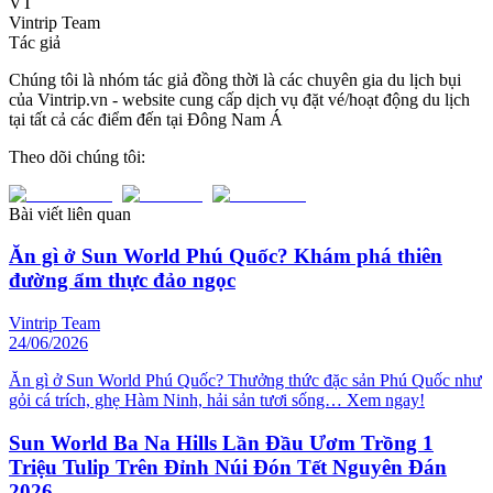
VT
Vintrip Team
Tác giả
Chúng tôi là nhóm tác giả đồng thời là các chuyên gia du lịch bụi
của Vintrip.vn - website cung cấp dịch vụ đặt vé/hoạt động du lịch
tại tất cả các điểm đến tại Đông Nam Á
Theo dõi chúng tôi:
Bài viết liên quan
Ăn gì ở Sun World Phú Quốc? Khám phá thiên
đường ẩm thực đảo ngọc
Vintrip Team
24/06/2026
Ăn gì ở Sun World Phú Quốc? Thưởng thức đặc sản Phú Quốc như
gỏi cá trích, ghẹ Hàm Ninh, hải sản tươi sống… Xem ngay!
Sun World Ba Na Hills Lần Đầu Ươm Trồng 1
Triệu Tulip Trên Đỉnh Núi Đón Tết Nguyên Đán
2026