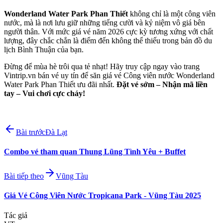
Wonderland Water Park Phan Thiết
 không chỉ là một công viên 
nước, mà là nơi lưu giữ những tiếng cười và kỷ niệm vô giá bên 
người thân. Với mức giá vé năm 2026 cực kỳ tương xứng với chất 
lượng, đây chắc chắn là điểm đến không thể thiếu trong bản đồ du 
lịch Bình Thuận của bạn.
Đừng để mùa hè trôi qua tẻ nhạt! Hãy truy cập ngay vào trang 
Vintrip.vn bán vé uy tín để săn giá vé Công viên nước Wonderland 
Water Park Phan Thiết ưu đãi nhất. 
Đặt vé sớm – Nhận mã liền 
tay – Vui chơi cực cháy!
Bài trước
Đà Lạt
Combo vé tham quan Thung Lũng Tình Yêu + Buffet
Bài tiếp theo
Vũng Tàu
Giá Vé Công Viên Nước Tropicana Park - Vũng Tàu 2025
Tác giả