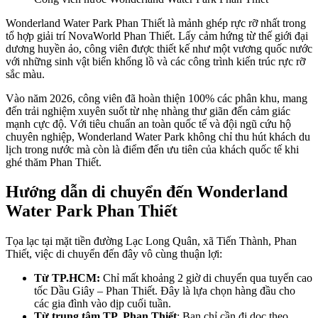
Wonderland Water Park Phan Thiết là mảnh ghép rực rỡ nhất trong 
tổ hợp giải trí NovaWorld Phan Thiết. Lấy cảm hứng từ thế giới đại 
dương huyền ảo, công viên được thiết kế như một vương quốc nước 
với những sinh vật biển khổng lồ và các công trình kiến trúc rực rỡ 
sắc màu.
Vào năm 2026, công viên đã hoàn thiện 100% các phân khu, mang 
đến trải nghiệm xuyên suốt từ nhẹ nhàng thư giãn đến cảm giác 
mạnh cực độ. Với tiêu chuẩn an toàn quốc tế và đội ngũ cứu hộ 
chuyên nghiệp, Wonderland Water Park không chỉ thu hút khách du 
lịch trong nước mà còn là điểm đến ưu tiên của khách quốc tế khi 
ghé thăm Phan Thiết.
Hướng dẫn di chuyển đến Wonderland 
Water Park Phan Thiết
Tọa lạc tại mặt tiền đường Lạc Long Quân, xã Tiến Thành, Phan 
Thiết, việc di chuyển đến đây vô cùng thuận lợi:
Từ TP.HCM:
 Chỉ mất khoảng 2 giờ di chuyển qua tuyến cao 
tốc Dầu Giây – Phan Thiết. Đây là lựa chọn hàng đầu cho 
các gia đình vào dịp cuối tuần.
Từ trung tâm TP. Phan Thiết
: Bạn chỉ cần đi dọc theo 