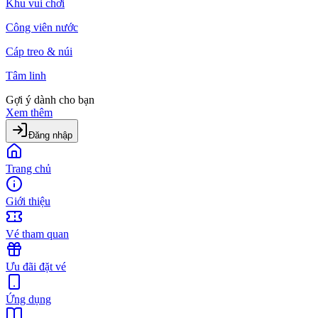
Khu vui chơi
Công viên nước
Cáp treo & núi
Tâm linh
Gợi ý dành cho bạn
Xem thêm
Đăng nhập
Trang chủ
Giới thiệu
Vé tham quan
Ưu đãi đặt vé
Ứng dụng