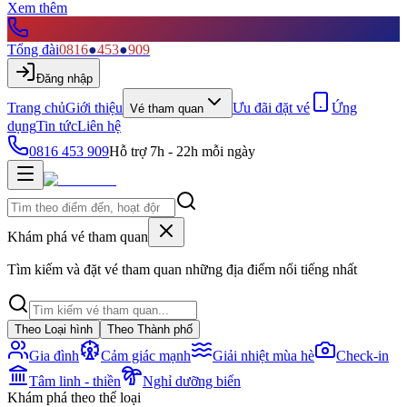
Xem thêm
Tổng đài
0816
●
453
●
909
Đăng nhập
Trang chủ
Giới thiệu
Ưu đãi đặt vé
Ứng
Vé tham quan
dụng
Tin tức
Liên hệ
0816 453 909
Hỗ trợ 7h - 22h mỗi ngày
Khám phá vé tham quan
Tìm kiếm và đặt vé tham quan những địa điểm nổi tiếng nhất
Theo Loại hình
Theo Thành phố
Gia đình
Cảm giác mạnh
Giải nhiệt mùa hè
Check-in
Tâm linh - thiền
Nghỉ dưỡng biển
Khám phá theo thể loại