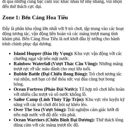
đi qua những cung bậc cảm xúc khác nhau từ nhẹ nhàng, vui nhộn 
đến thử thách cực đại.
Zone 1: Bến Cảng Hoa Tiêu
Đây là phân khu rộng lớn nhất với 9 trò chơi, tập trung vào các hoạt 
động tương tác, vận động liên hoàn và các máng trượt mang tính 
khám phá. Bến Cảng Hoa Tiêu là nơi khởi đầu lý tưởng cho hành 
trình chinh phục đại dương.
Island Hopper (Đảo Hy Vọng):
 Khu vực vận động với các 
chướng ngại vật trên mặt nước.
Rainbow Waterfall (Vượt Thác Cầu Vồng):
 Những máng 
trượt rực rỡ sắc màu dành cho mọi lứa tuổi.
Bubble Battle (Đại Chiến Bong Bóng):
 Trò chơi tương tác 
vui nhộn, nơi bạn có thể thỏa sức vui đùa cùng bọt bong 
bóng.
Ocean Fortress (Pháo Đài Nước): 
Tổ hợp trò chơi liên hoàn 
với nhiều cầu trượt và xô nước khổng lồ.
Sailor Camp (Lính Thủy Tập Trận): 
Khu vực rèn luyện kỹ 
năng với các trò chơi đòi hỏi sự khéo léo.
Over The Sea (Vượt Sóng):
 Trải nghiệm cảm giác lướt đi 
trên mặt nước với độ dốc vừa phải.
Ocean Warriors (Chiến Binh Đại Dương):
 Thử thách lòng 
dũng cảm với các máng trượt tốc độ.