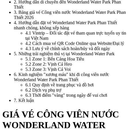
2
.
Hướng dẫn di chuyển đến Wonderland Water Park Phan
Thiết
3
.
Bảng giá vé Công viên nước Wonderland Water Park Phan
Thiết 2026
4
.
Hướng dẫn đặt vé Wonderland Water Park Phan Thiết
nhanh chóng, không xếp hàng
4.1
Vintrip – Đối tác đặt vé tham quan trực tuyến uy tin
tại Việt Nam
4.2
Cách mua vé QR Code Online qua Website/Đại lý
4.3
Lưu ý về chính sách hoàn/hủy và đổi ngày
5
.
Những trải nghiệm thú vị tại Wonderland Water Park
5.1
Zone 1: Bến Cảng Hoa Tiêu
5.2
Zone 2: Vịnh Cá Heo
5.3
Zone 3: Vịnh Cá Voi
6
.
Kinh nghiệm "xương máu" khi đi công viên nước
Wonderland Water Park Phan Thiết
6.1
Quy định về trang phục và đồ bơi
6.2
Dịch vụ phụ trợ
6.3
Thời điểm "vàng" trong ngày để vui chơi
7
.
Kết luận
GIÁ VÉ CÔNG VIÊN NƯỚC 
WONDERLAND WATER 