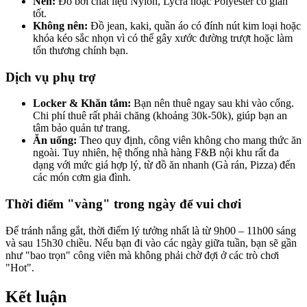
Nên:
 Đồ bơi chất liệu Nylon, Lycra hoặc Polyester co giãn 
tốt.
Không nên:
 Đồ jean, kaki, quần áo có đính nút kim loại hoặc 
khóa kéo sắc nhọn vì có thể gây xước đường trượt hoặc làm 
tổn thương chính bạn.
Dịch vụ phụ trợ
Locker & Khăn tắm:
 Bạn nên thuê ngay sau khi vào cổng. 
Chi phí thuê rất phải chăng (khoảng 30k-50k), giúp bạn an 
tâm bảo quản tư trang.
Ăn uống: 
Theo quy định, công viên không cho mang thức ăn 
ngoài. Tuy nhiên, hệ thống nhà hàng F&B nội khu rất đa 
dạng với mức giá hợp lý, từ đồ ăn nhanh (Gà rán, Pizza) đến 
các món cơm gia đình.
Thời điểm "vàng" trong ngày để vui chơi
Để tránh nắng gắt, thời điểm lý tưởng nhất là từ 9h00 – 11h00 sáng 
và sau 15h30 chiều. Nếu bạn đi vào các ngày giữa tuần, bạn sẽ gần 
như "bao trọn" công viên mà không phải chờ đợi ở các trò chơi 
"Hot".
Kết luận