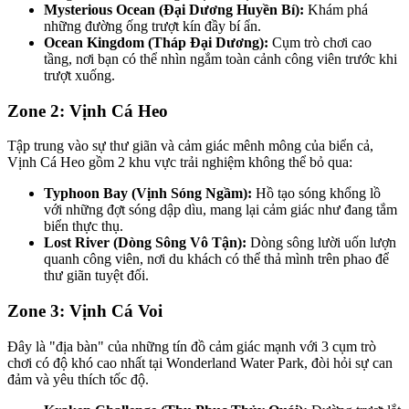
Mysterious Ocean (Đại Dương Huyền Bí):
 Khám phá 
những đường ống trượt kín đầy bí ẩn.
Ocean Kingdom (Tháp Đại Dương):
 Cụm trò chơi cao 
tầng, nơi bạn có thể nhìn ngắm toàn cảnh công viên trước khi 
trượt xuống.
Zone 2: Vịnh Cá Heo
Tập trung vào sự thư giãn và cảm giác mênh mông của biển cả, 
Vịnh Cá Heo gồm 2 khu vực trải nghiệm không thể bỏ qua:
Typhoon Bay (Vịnh Sóng Ngầm):
 Hồ tạo sóng khổng lồ 
với những đợt sóng dập dìu, mang lại cảm giác như đang tắm 
biển thực thụ.
Lost River (Dòng Sông Vô Tận):
 Dòng sông lười uốn lượn 
quanh công viên, nơi du khách có thể thả mình trên phao để 
thư giãn tuyệt đối.
Zone 3: Vịnh Cá Voi
Đây là "địa bàn" của những tín đồ cảm giác mạnh với 3 cụm trò 
chơi có độ khó cao nhất tại Wonderland Water Park, đòi hỏi sự can 
đảm và yêu thích tốc độ.