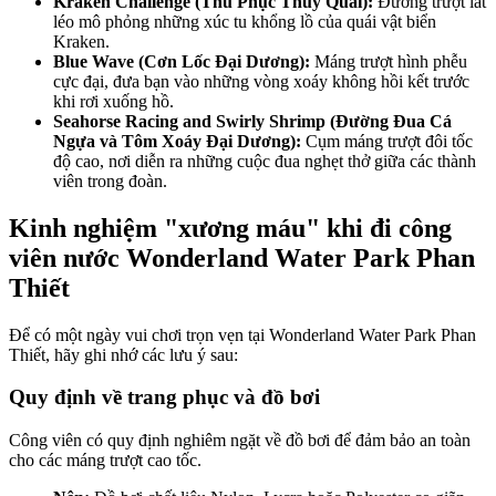
Kraken Challenge (Thu Phục Thủy Quái):
 Đường trượt lắt 
léo mô phỏng những xúc tu khổng lồ của quái vật biển 
Kraken.
Blue Wave (Cơn Lốc Đại Dương): 
Máng trượt hình phễu 
cực đại, đưa bạn vào những vòng xoáy không hồi kết trước 
khi rơi xuống hồ.
Seahorse Racing and Swirly Shrimp (Đường Đua Cá 
Ngựa và Tôm Xoáy Đại Dương):
 Cụm máng trượt đôi tốc 
độ cao, nơi diễn ra những cuộc đua nghẹt thở giữa các thành 
viên trong đoàn.
Kinh nghiệm "xương máu" khi đi công 
viên nước Wonderland Water Park Phan 
Thiết
Để có một ngày vui chơi trọn vẹn tại Wonderland Water Park Phan 
Thiết, hãy ghi nhớ các lưu ý sau:
Quy định về trang phục và đồ bơi
Công viên có quy định nghiêm ngặt về đồ bơi để đảm bảo an toàn 
cho các máng trượt cao tốc.