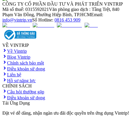
CÔNG TY CỔ PHẦN ĐẦU TƯ VÀ PHÁT TRIỂN VINTRIP
Mã số thuế: 0315592021
Văn phòng giao dịch : Tầng Trệt, 840
Phạm Văn Đồng, Phường Hiệp Bình, TP.HCM
Email:
info@vintrip.vn
Số Hotline:
0816 453 909
VỀ VINTRIP
Về Vintrip
Blog Vintrip
Chính sách bảo mật
Điều khoản sử dụng
Liên hệ
Hồ sơ năng lực
CHÍNH SÁCH
Câu hỏi thường gặp
Điều khoản sử dụng
Tải Ứng Dụng
Đặt vé dễ dàng, nhận ngàn ưu đãi độc quyền trên ứng dụng Vintrip!