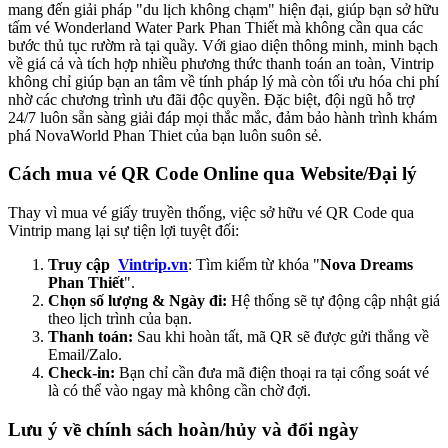
mang đến giải pháp "du lịch không chạm" hiện đại, giúp bạn sở hữu 
tấm vé Wonderland Water Park Phan Thiết mà không cần qua các 
bước thủ tục rườm rà tại quầy. Với giao diện thông minh, minh bạch 
về giá cả và tích hợp nhiều phương thức thanh toán an toàn, Vintrip 
không chỉ giúp bạn an tâm về tính pháp lý mà còn tối ưu hóa chi phí 
nhờ các chương trình ưu đãi độc quyền. Đặc biệt, đội ngũ hỗ trợ 
24/7 luôn sẵn sàng giải đáp mọi thắc mắc, đảm bảo hành trình khám 
phá NovaWorld Phan Thiet của bạn luôn suôn sẻ.
Cách mua vé QR Code Online qua Website/Đại lý
Thay vì mua vé giấy truyền thống, việc sở hữu vé QR Code qua 
Vintrip mang lại sự tiện lợi tuyệt đối:
Truy cập 
Vintrip.vn
: Tìm kiếm từ khóa "
Nova Dreams 
Phan Thiết
".
Chọn số lượng & Ngày đi:
 Hệ thống sẽ tự động cập nhật giá 
theo lịch trình của bạn.
Thanh toán:
 Sau khi hoàn tất, mã QR sẽ được gửi thẳng về 
Email/Zalo.
Check-in: 
Bạn chỉ cần đưa mã điện thoại ra tại cổng soát vé 
là có thể vào ngay mà không cần chờ đợi.
Lưu ý về chính sách hoàn/hủy và đổi ngày