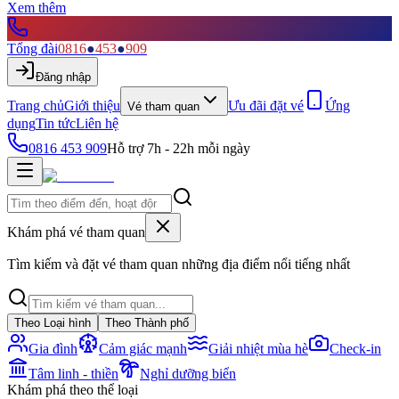
Xem thêm
Tổng đài
0816
●
453
●
909
Đăng nhập
Trang chủ
Giới thiệu
Ưu đãi đặt vé
Ứng
Vé tham quan
dụng
Tin tức
Liên hệ
0816 453 909
Hỗ trợ 7h - 22h mỗi ngày
Khám phá vé tham quan
Tìm kiếm và đặt vé tham quan những địa điểm nổi tiếng nhất
Theo Loại hình
Theo Thành phố
Gia đình
Cảm giác mạnh
Giải nhiệt mùa hè
Check-in
Tâm linh - thiền
Nghỉ dưỡng biển
Khám phá theo thể loại