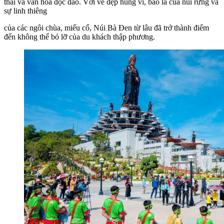
thái và văn hóa độc đáo. Với vẻ đẹp hùng vĩ, bao la của núi rừng và
sự linh thiêng
của các ngôi chùa, miếu cổ, Núi Bà Đen từ lâu đã trở thành điểm
đến không thể bỏ lỡ của du khách thập phương.