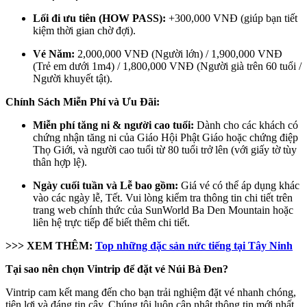
Lối đi ưu tiên (HOW PASS):
+300,000 VNĐ (giúp bạn tiết
kiệm thời gian chờ đợi).
Vé Năm:
2,000,000 VNĐ (Người lớn) / 1,900,000 VNĐ
(Trẻ em dưới 1m4) / 1,800,000 VNĐ (Người già trên 60 tuổi /
Người khuyết tật).
Chính Sách Miễn Phí và Ưu Đãi:
Miễn phí tăng ni & người cao tuổi:
Dành cho các khách có
chứng nhận tăng ni của Giáo Hội Phật Giáo hoặc chứng điệp
Thọ Giới, và người cao tuổi từ 80 tuổi trở lên (với giấy tờ tùy
thân hợp lệ).
Ngày cuối tuần và Lễ bao gồm:
Giá vé có thể áp dụng khác
vào các ngày lễ, Tết. Vui lòng kiểm tra thông tin chi tiết trên
trang web chính thức của SunWorld Ba Den Mountain hoặc
liên hệ trực tiếp để biết thêm chi tiết.
>>> XEM THÊM:
Top những đặc sản nức tiếng tại Tây Ninh
Tại sao nên chọn Vintrip để đặt vé Núi Bà Đen?
Vintrip cam kết mang đến cho bạn trải nghiệm đặt vé nhanh chóng,
tiện lợi và đáng tin cậy. Chúng tôi luôn cập nhật thông tin mới nhất