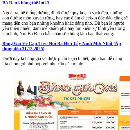
Bà Đen không thể bỏ lỡ
Ngoài ra, hệ thống đường đi bộ được quy hoạch sạch đẹp, những
con đường mòn xuyên rừng, hay các điểm check-in độc đáo cũng sẽ
mang đến cho bạn những khoảnh khắc đáng nhớ. Dù bạn là người
yêu thiên nhiên, đam mê khám phá hay tìm kiếm sự bình yên trong
tâm linh, Núi Bà Đen chắc chắn sẽ không làm bạn thất vọng.
Bảng Giá Vé Cáp Treo Núi Bà Đen Tây Ninh Mới Nhất (Áp
dụng đến 31.12.2025)
Dưới đây là bảng giá vé được phân loại chi tiết, giúp bạn dễ dàng
lựa chọn gói phù hợp với nhu cầu của mình: