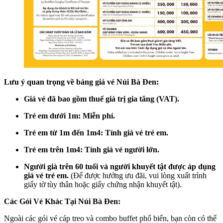
Lưu ý quan trọng về bảng giá vé Núi Bà Đen:
Giá vé đã bao gồm thuế giá trị gia tăng (VAT).
Trẻ em dưới 1m: Miễn phí.
Trẻ em từ 1m đến 1m4: Tính giá vé trẻ em.
Trẻ em trên 1m4: Tính giá vé người lớn.
Người già trên 60 tuổi và người khuyết tật được áp dụng
giá vé trẻ em.
(Để được hưởng ưu đãi, vui lòng xuất trình
giấy tờ tùy thân hoặc giấy chứng nhận khuyết tật).
Các Gói Vé Khác Tại Núi Bà Đen:
Ngoài các gói vé cáp treo và combo buffet phổ biến, bạn còn có thể