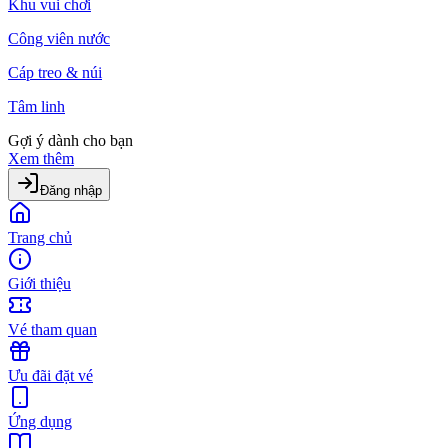
Khu vui chơi
Công viên nước
Cáp treo & núi
Tâm linh
Gợi ý dành cho bạn
Xem thêm
Đăng nhập
Trang chủ
Giới thiệu
Vé tham quan
Ưu đãi đặt vé
Ứng dụng