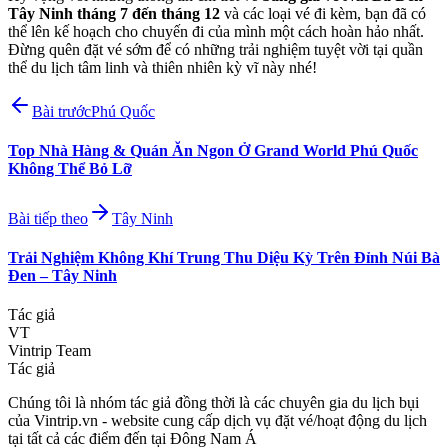
Tây Ninh tháng 7 đến tháng 12
và các loại vé đi kèm, bạn đã có
thể lên kế hoạch cho chuyến đi của mình một cách hoàn hảo nhất.
Đừng quên đặt vé sớm để có những trải nghiệm tuyệt vời tại quần
thể du lịch tâm linh và thiên nhiên kỳ vĩ này nhé!
Bài trước
Phú Quốc
Top Nhà Hàng & Quán Ăn Ngon Ở Grand World Phú Quốc
Không Thể Bỏ Lỡ
Bài tiếp theo
Tây Ninh
Trải Nghiệm Không Khí Trung Thu Diệu Kỳ Trên Đỉnh Núi Bà
Đen – Tây Ninh
Tác giả
VT
Vintrip Team
Tác giả
Chúng tôi là nhóm tác giả đồng thời là các chuyên gia du lịch bụi
của Vintrip.vn - website cung cấp dịch vụ đặt vé/hoạt động du lịch
tại tất cả các điểm đến tại Đông Nam Á