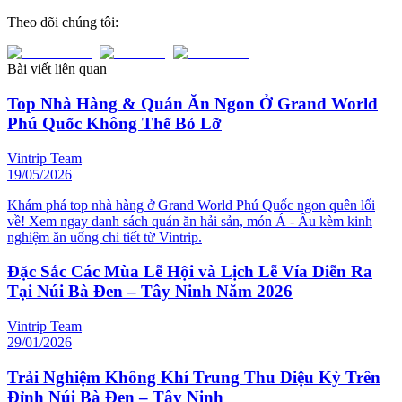
Theo dõi chúng tôi:
Bài viết liên quan
Top Nhà Hàng & Quán Ăn Ngon Ở Grand World
Phú Quốc Không Thể Bỏ Lỡ
Vintrip Team
19/05/2026
Khám phá top nhà hàng ở Grand World Phú Quốc ngon quên lối
về! Xem ngay danh sách quán ăn hải sản, món Á - Âu kèm kinh
nghiệm ăn uống chi tiết từ Vintrip.
Đặc Sắc Các Mùa Lễ Hội và Lịch Lễ Vía Diễn Ra
Tại Núi Bà Đen – Tây Ninh Năm 2026
Vintrip Team
29/01/2026
Trải Nghiệm Không Khí Trung Thu Diệu Kỳ Trên
Đỉnh Núi Bà Đen – Tây Ninh