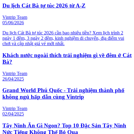
Du lịch Cát Bà tự túc 2026 từ A-Z
Vintrip Team
05/06/2026
Du lịch Cát Bà tự túc 2026 cần bao nhiêu tiền? Xem lịch trình 2
ngày 1 đêm, 3 ngày 2 đêm, kinh nghiệm di chuyển, địa điểm vui
chơi và cập nhật giá vé mới nhất.
Khách nước ngoài thích trải nghiệm gì về đêm ở Cát
Bà?
Vintrip Team
26/04/2025
Grand World Phú Quốc - Trải nghiệm thành phố
không ngủ hấp dẫn cùng Vintrip
Vintrip Team
02/04/2025
Tây Ninh Ăn Gì Ngon? Top 10 Đặc Sản Tây Ninh
Nức Tiếng Không Thể Bỏ Qua