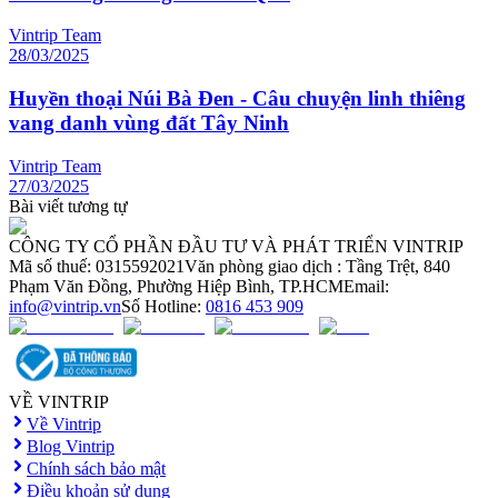
Vintrip Team
28/03/2025
Huyền thoại Núi Bà Đen - Câu chuyện linh thiêng
vang danh vùng đất Tây Ninh
Vintrip Team
27/03/2025
Bài viết tương tự
CÔNG TY CỔ PHẦN ĐẦU TƯ VÀ PHÁT TRIỂN VINTRIP
Mã số thuế: 0315592021
Văn phòng giao dịch : Tầng Trệt, 840
Phạm Văn Đồng, Phường Hiệp Bình, TP.HCM
Email:
info@vintrip.vn
Số Hotline:
0816 453 909
VỀ VINTRIP
Về Vintrip
Blog Vintrip
Chính sách bảo mật
Điều khoản sử dụng