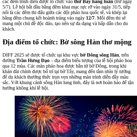
các đêm trình diễn được tổ chức vào
thứ Bảy hàng tuần
(trừ ngày
5/7). Lễ hội bắt đầu bằng đêm khai mạc rực rỡ vào ngày 31/5, tiếp
nối là các đêm thi đấu giữa các đội pháo hoa quốc tế, và khép lại
bằng đêm chung kết hoành tráng vào ngày
12/7
. Mỗi đêm thi sẽ
mang một chủ đề độc đáo, tạo nên sự đa dạng và hấp dẫn cho du
khách.
Địa điểm tổ chức: Bờ sông Hàn thơ mộng
DIFF 2025 sẽ được tổ chức tại khu vực
bờ Đông sông Hàn
, trên
đường
Trần Hưng Đạo
– địa điểm biểu tượng của lễ hội pháo hoa
qua 12 mùa. Các màn pháo hoa được bắn từ bờ Đông, trong khi
khán đài chính được bố trí tại bờ Tây, mang đến tầm nhìn lý tưởng
để du khách thưởng thức trọn vẹn những màn trình diễn đầy màu
sắc. Với khung cảnh sông Hàn lung linh, đây là nơi hoàn hảo để tận
hưởng không khí lễ hội.