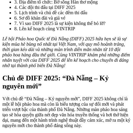
3
.
Địa điểm tổ chức: Bờ sông Hàn thơ mộng
4
.
Các đội thi đấu tại DIFF 2025
5
.
Lịch trình và chủ đề các đêm thi đấu
6
.
Sơ đồ khán đài và giá vé
7
.
Vì sao DIFF 2025 là sự kiện không thể bỏ lỡ?
8
.
Lên kế hoạch cùng VINTRIP
Lễ hội Pháo hoa Quốc tế Đà Nẵng (DIFF) 2025 hứa hẹn sẽ là sự
kiện mùa hè bùng nổ nhất tại Việt Nam, với quy mô hoành tráng,
thời gian kéo dài và những màn trình diễn mãn nhãn từ 10 đội
pháo hoa hàng đầu thế giới. Cùng VINTRIP khám phá những điểm
nhấn tuyệt vời của DIFF 2025 để lên kế hoạch cho chuyến đi đáng
nhớ tại thành phố biển Đà Nẵng!
Chủ đề DIFF 2025: “Đà Nẵng – Kỷ
nguyên mới”
Với chủ đề “Đà Nẵng – Kỷ nguyên mới”, DIFF 2025 không chỉ là
một lễ hội pháo hoa mà còn là biểu tượng của sự đổi mới và phát
triển vượt bậc của thành phố Đà Nẵng. Những màn pháo hoa sáng
tạo sẽ hòa quyện giữa nét đẹp văn hóa truyền thống và hơi thở hiện
đại, mang đến một hành trình nghệ thuật đầy cảm xúc, mở ra một kỷ
nguyên mới cho thành phố đáng sống này.