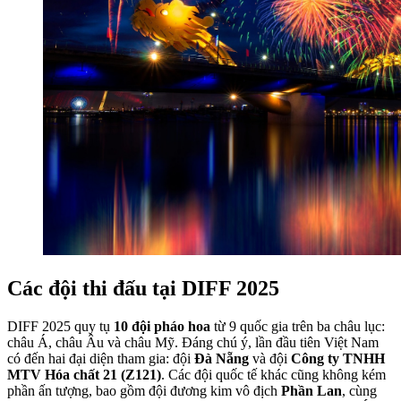
Các đội thi đấu tại DIFF 2025
DIFF 2025 quy tụ
10 đội pháo hoa
từ 9 quốc gia trên ba châu lục:
châu Á, châu Âu và châu Mỹ. Đáng chú ý, lần đầu tiên Việt Nam
có đến hai đại diện tham gia: đội
Đà Nẵng
và đội
Công ty TNHH
MTV Hóa chất 21 (Z121)
. Các đội quốc tế khác cũng không kém
phần ấn tượng, bao gồm đội đương kim vô địch
Phần Lan
, cùng