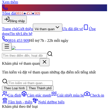
Xem thêm
Tổng đài
0816
●
453
●
909
Đăng nhập
Trang chủ
Giới thiệu
Ưu đãi đặt vé
Ứng
Vé tham quan
dụng
Tin tức
Liên hệ
0816 453 909
Hỗ trợ 7h - 22h mỗi ngày
Khám phá vé tham quan
Tìm kiếm và đặt vé tham quan những địa điểm nổi tiếng nhất
Theo Loại hình
Theo Thành phố
Gia đình
Cảm giác mạnh
Giải nhiệt mùa hè
Check-in
Tâm linh - thiền
Nghỉ dưỡng biển
Khám phá theo thể loại