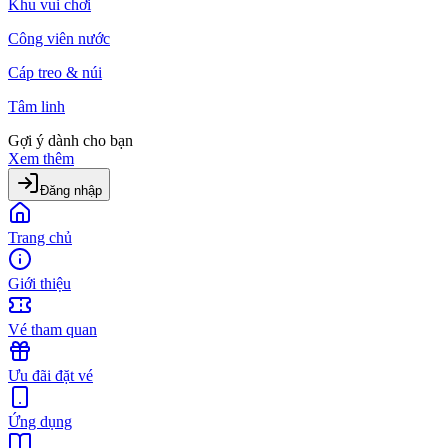
Khu vui chơi
Công viên nước
Cáp treo & núi
Tâm linh
Gợi ý dành cho bạn
Xem thêm
Đăng nhập
Trang chủ
Giới thiệu
Vé tham quan
Ưu đãi đặt vé
Ứng dụng